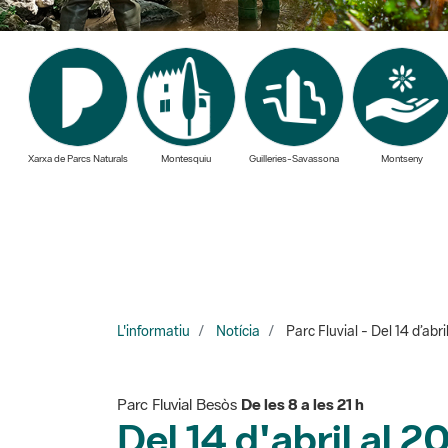
Xarxa de Parcs Naturals
Montesquiu
Guilleries-Savassona
Montseny
L'informatiu
Notícia
Parc Fluvial - Del 14 d’abr
Parc Fluvial Besòs
De les 8 a les 21 h
Del 14 d'abril al 2