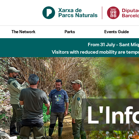
Skip to Main Content
The Network
Parks
Events Guide
6 d'agost - Parc Fl
L'In