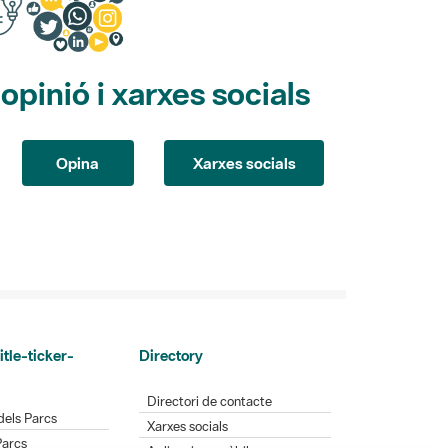
pinió i xarxes socials
Opina
Xarxes socials
itle-ticker-
Directory
Directori de contacte
dels Parcs
Xarxes socials
Parcs