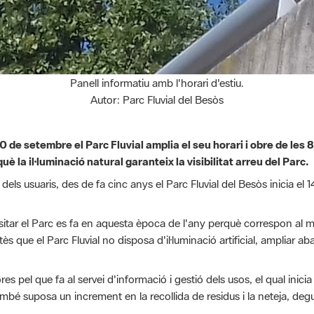
Panell informatiu amb l'horari d'estiu.
Autor: Parc Fluvial del Besòs
s 20 de setembre el Parc Fluvial amplia el seu horari i obre de les
uè la il·luminació natural garanteix la visibilitat arreu del Parc.
 usuaris, des de fa cinc anys el Parc Fluvial del Besòs inicia el 14 d
isitar el Parc es fa en aquesta època de l'any perquè correspon al mo
 Atès que el Parc Fluvial no disposa d'il·luminació artificial, ampliar
 pel que fa al servei d'informació i gestió dels usos, el qual inicia
 També suposa un increment en la recollida de residus i la neteja, deg