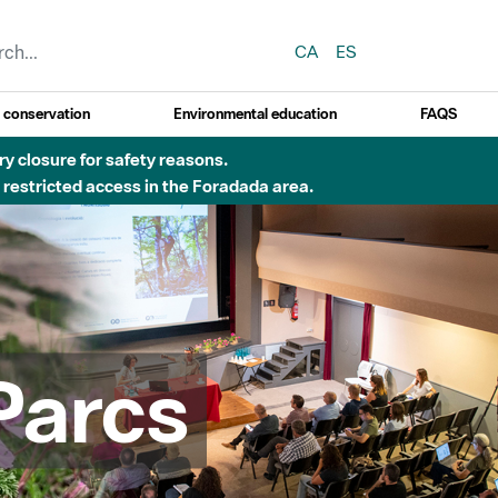
CA
ES
y conservation
Environmental education
FAQS
Besòs per pluges intenses.
Parcs