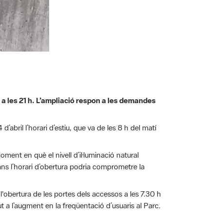
 8 a les 21 h. L’ampliació respon a les demandes
’abril l’horari d’estiu, que va de les 8 h del matí
ment en què el nivell d’il·luminació natural
 abans l’horari d’obertura podria comprometre la
 l'obertura de les portes dels accessos a les 7.30 h
ut a l’augment en la freqüentació d’usuaris al Parc.