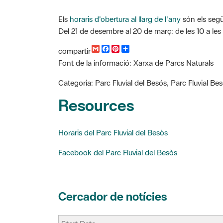
Els
horaris d'obertura al llarg de l'any
són els següe
Del 21 de desembre al 20 de març: de les 10 a les 17 h, 
G
F
P
C
compartir
m
a
i
o
Font de la informació: Xarxa de Parcs Naturals
a
c
n
m
i
e
t
p
l
b
e
a
Categoria: Parc Fluvial del Besós, Parc Fluvial Bes
o
r
r
o
e
t
Resources
k
s
i
t
r
Horaris del Parc Fluvial del Besòs
Facebook del Parc Fluvial del Besòs
Cercador de notícies