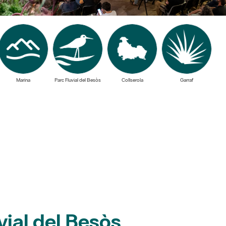
Marina
Parc Fluvial del Besòs
Collserola
Garraf
vial del Besòs