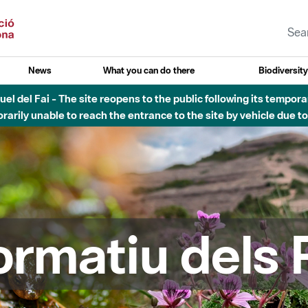
News
What you can do there
Biodiversit
uvial Besòs - Activació de la Fase d'Alerta del Parc Fluvial del 
Tancats els accessos al Parc.
formatiu dels 