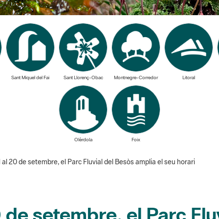
Sant Miquel del Fai
Sant Llorenç-Obac
Montnegre-Corredor
Litoral
Olèrdola
Foix
il al 20 de setembre, el Parc Fluvial del Besòs amplia el seu horari
0 de setembre, el Parc Flu