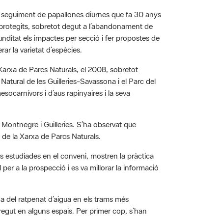
seguiment de papallones diürnes que fa 30 anys
 protegits, sobretot degut a l’abandonament de
nditat els impactes per secció i fer propostes de
ar la varietat d’espècies.
 Xarxa de Parcs Naturals, el 2008, sobretot
Natural de les Guilleries-Savassona i el Parc del
socarnívors i d’aus rapinyaires i la seva
Montnegre i Guilleries. S’ha observat que
 de la Xarxa de Parcs Naturals.
 estudiades en el conveni, mostren la pràctica
per a la prospecció i es va millorar la informació
da del ratpenat d’aigua en els trams més
regut en alguns espais. Per primer cop, s’han
enats cavernícoles es veuen molt afectats per les