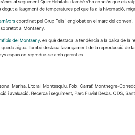
s degut a l’augment de temperatures pel que fa a la hivernació, migr
arnívors
coordinat pel Grup Felis i englobat en el marc del conveni,
, sobretot al Montseny.
mfibis del Montseny
, en què destaca la tendència a la baixa de la r
on queda aigua. També destaca l’avançament de la reproducció de la 
ys espais on reproduir-se amb garanties.
ssona, Marina, Litoral, Montesquiu, Foix, Garraf, Montnegre-Corred
cació i avaluació, Recerca i seguiment, Parc Fluvial Besòs, ODS, Sant