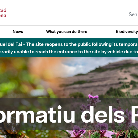
News
What you can do there
Biodiversit
esòs - Afectacions a la llera del Parc Fluvial del Besòs degut a
formatiu dels 