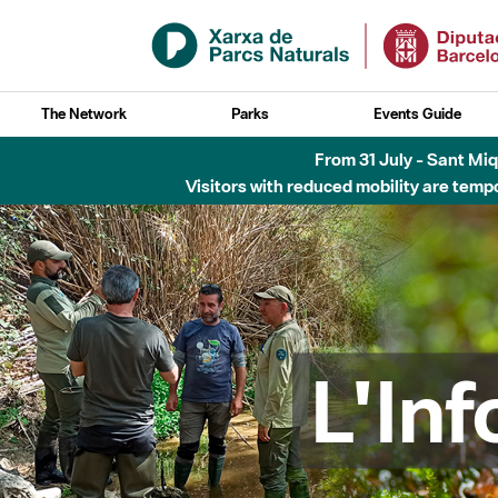
Skip to Main Content
The Network
Parks
Events Guide
Fins al desembre de 2026 - Parc Fluvial B
L'In