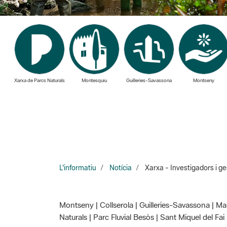
Xarxa de Parcs Naturals
Montesquiu
Guilleries-Savassona
Montseny
L'informatiu
Notícia
Xarxa - Investigadors i ge
Montseny | Collserola | Guilleries-Savassona | Ma
Naturals | Parc Fluvial Besòs | Sant Miquel del Fai
Investigadors i ge