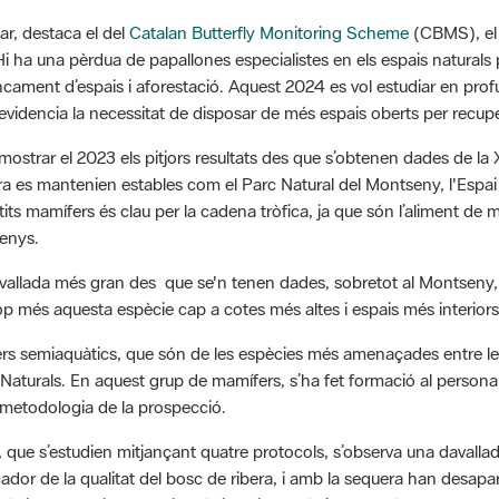
ar, destaca el del
Catalan Butterfly Monitoring Scheme
(CBMS), el 
Hi ha una pèrdua de papallones especialistes en els espais naturals
ament d’espais i aforestació. Aquest 2024 es vol estudiar en profu
evidencia la necessitat de disposar de més espais oberts per recuper
 mostrar el 2023 els pitjors resultats des que s’obtenen dades de la
ra es mantenien estables com el Parc Natural del Montseny, l'Espai 
ts mamífers és clau per la cadena tròfica, ja que són l’aliment de me
menys.
avallada més gran des que se'n tenen dades, sobretot al Montseny, 
p més aquesta espècie cap a cotes més altes i espais més interiors
rs semiaquàtics, que són de les espècies més amenaçades entre les
 Naturals. En aquest grup de mamífers, s’ha fet formació al personal 
e metodologia de la prospecció.
 que s’estudien mitjançant quatre protocols, s’observa una davalla
dor de la qualitat del bosc de ribera, i amb la sequera han desapa
ràcies al seguiment QuiroHàbitats i també s’ha conclòs que els ratp