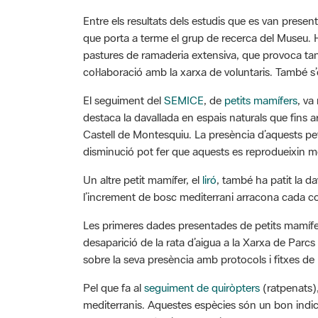
Entre els resultats dels estudis que es van present
que porta a terme el grup de recerca del Museu. 
pastures de ramaderia extensiva, que provoca tanc
col·laboració amb la xarxa de voluntaris. També s’
El seguiment del
SEMICE
, de
petits mamífers
, va
destaca la davallada en espais naturals que fins a
Castell de Montesquiu. La presència d’aquests peti
disminució pot fer que aquests es reprodueixin 
Un altre petit mamífer, el
liró
, també ha patit la d
l’increment de bosc mediterrani arracona cada co
Les primeres dades presentades de petits mamífe
desaparició de la rata d’aigua a la Xarxa de Parcs
sobre la seva presència amb protocols i fitxes d
Pel que fa al
seguiment de quiròpters
(ratpenats),
mediterranis. Aquestes espècies són un bon indica
presentat tendències poblacionals de ratpenats g