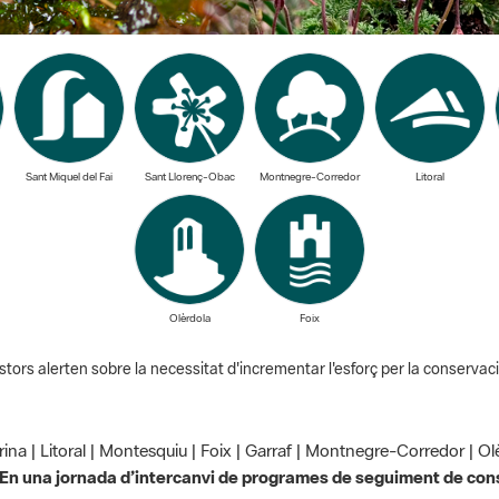
Sant Miquel del Fai
Sant Llorenç-Obac
Montnegre-Corredor
Litoral
Olèrdola
Foix
stors alerten sobre la necessitat d'incrementar l'esforç per la conservaci
rina | Litoral | Montesquiu | Foix | Garraf | Montnegre-Corredor | 
En una jornada d’intercanvi de programes de seguiment de cons
stors alerten sobre la nec