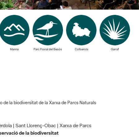
Marina
Parc Fluvial del Besòs
Collserola
Garraf
o de la biodiversitat de la Xarxa de Parcs Naturals
Olèrdola | Sant Llorenç-Obac | Xarxa de Parcs
ervació de la biodiversitat
essitat