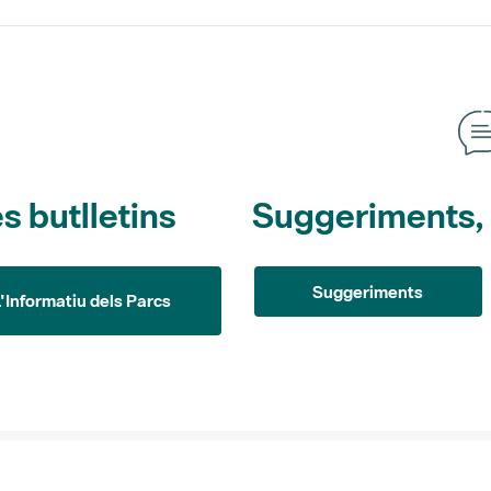
s butlletins
Suggeriments, o
Suggeriments
L'Informatiu dels Parcs
Institution
newsletter-t