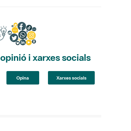
pinió i xarxes socials
Opina
Xarxes socials
itle-ticker-
Directory