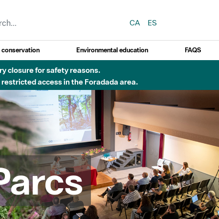
CA
ES
y conservation
Environmental education
FAQS
 obres de construcció d'una passera sobre el riu
Parcs