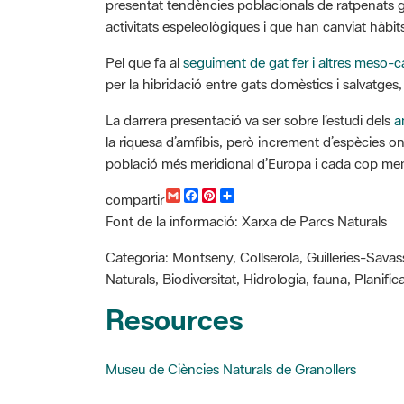
activitats espeleològiques i que han canviat hàbit
Pel que fa al
seguiment de gat fer i altres meso-c
per la hibridació entre gats domèstics i salvatges
La darrera presentació va ser sobre l’estudi dels
a
la riquesa d’amfibis, però increment d’espècies 
població més meridional d’Europa i cada cop men
G
F
P
C
compartir
m
a
i
o
Font de la informació: Xarxa de Parcs Naturals
a
c
n
m
i
e
t
p
l
b
e
a
Categoria: Montseny, Collserola, Guilleries-Sava
o
r
r
Naturals, Biodiversitat, Hidrologia, fauna, Planifi
o
e
t
k
s
i
Resources
t
r
Museu de Ciències Naturals de Granollers