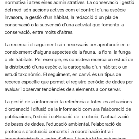
normativa i altres eines administratives. La conservació i gestió
del medi són accions actives com el control d'una espècie
invasora, la gestió d'un hàbitat, la redacció d'un pla de
conservació o la subvenció d'una activitat que fomenta la
conservació, entre molts d'altres.
La recerca i el seguiment són necessaris per aprofundir en el
coneixement d'alguns aspectes de la fauna, la flora, la funga
o els hàbitats. Per exemple, es considera recerca un estudi de
la distribució d'una espècie, la cartografia d'un hàbitat o un
estudi taxonòmic. El seguiment, en canvi, és un tipus de
recerca específic que permet el registre periòdic de dades per
avaluar i observar tendències dels elements a conservar.
La gestió de la informació fa referència a totes les actuacions
d'ordenació i difusió de la informació com ara l'elaboració de
publicacions, l'edició i col·locació de retolació, l'actualització
de bases de dades, l'educació ambiental, l'elaboració de
protocols d'actuació concrets i la coordinació intra i
interadministrativa, entre d'altres. I també hi ha actuacions