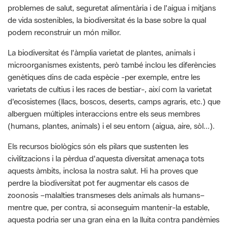
problemes de salut, seguretat alimentària i de l'aigua i mitjans
de vida sostenibles, la biodiversitat és la base sobre la qual
podem reconstruir un món millor.
La biodiversitat és l'àmplia varietat de plantes, animals i
microorganismes existents, però també inclou les diferències
genètiques dins de cada espècie -per exemple, entre les
varietats de cultius i les races de bestiar-, així com la varietat
d'ecosistemes (llacs, boscos, deserts, camps agraris, etc.) que
alberguen múltiples interaccions entre els seus membres
(humans, plantes, animals) i el seu entorn (aigua, aire, sòl...).
Els recursos biològics són els pilars que sustenten les
civilitzacions i la pèrdua d'aquesta diversitat amenaça tots
aquests àmbits, inclosa la nostra salut. Hi ha proves que
perdre la biodiversitat pot fer augmentar els casos de
zoonosis –malalties transmeses dels animals als humans–
mentre que, per contra, si aconseguim mantenir-la estable,
aquesta podria ser una gran eina en la lluita contra pandèmies