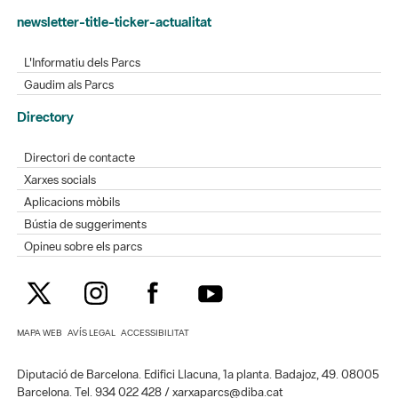
newsletter-title-ticker-actualitat
L'Informatiu dels Parcs
Gaudim als Parcs
Directory
Directori de contacte
Xarxes socials
Aplicacions mòbils
Bústia de suggeriments
Opineu sobre els parcs
MAPA WEB
AVÍS LEGAL
ACCESSIBILITAT
Diputació de Barcelona. Edifici Llacuna, 1a planta. Badajoz, 49. 08005
Barcelona. Tel. 934 022 428 / xarxaparcs@diba.cat