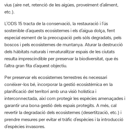
vius (aire net, retenció de les aigües, proveïment d’aliment,
etc.).
L’ODS 15 tracta de la conservació, la restauració i l’ús
sostenible d’aquests ecosistemes i els d’aigua dolça, fent
especial esment de la preocupació pels sòls degradats, pels
boscos i pels ecosistemes de muntanya. Aturar la destrucció
dels hàbitats naturals i renaturalitzar espais de les ciutats
resulta imprescindible per preservar la biodiversitat, que és
l’altra gran fita d’aquest objectiu.
Per preservar els ecosistemes terrestres és necessari
conèixer-los bé, incorporar la gestió ecosistèmica en la
planificació del territori amb una visió holística i
interconnectada, així com protegir les espècies amenaçades i
garantir una bona gestió dels espais protegits. A més, cal
revertir la degradació dels ecosistemes (desertització, etc.) i
prendre mesures per evitar el tràfic d’espècies i la introducció
d’espècies invasores.