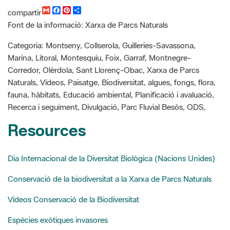
G
F
P
C
compartir
m
a
i
o
Font de la informació: Xarxa de Parcs Naturals
a
c
n
m
i
e
t
p
l
b
e
a
Categoria: Montseny, Collserola, Guilleries-Savassona,
o
r
r
Marina, Litoral, Montesquiu, Foix, Garraf, Montnegre-
o
e
t
k
s
i
Corredor, Olèrdola, Sant Llorenç-Obac, Xarxa de Parcs
t
r
Naturals, Vídeos, Paisatge, Biodiversitat, algues, fongs, flora,
fauna, hàbitats, Educació ambiental, Planificació i avaluació,
Recerca i seguiment, Divulgació, Parc Fluvial Besòs, ODS,
Resources
Dia Internacional de la Diversitat Biològica (Nacions Unides)
Conservació de la biodiversitat a la Xarxa de Parcs Naturals
Vídeos Conservació de la Biodiversitat
Espècies exòtiques invasores