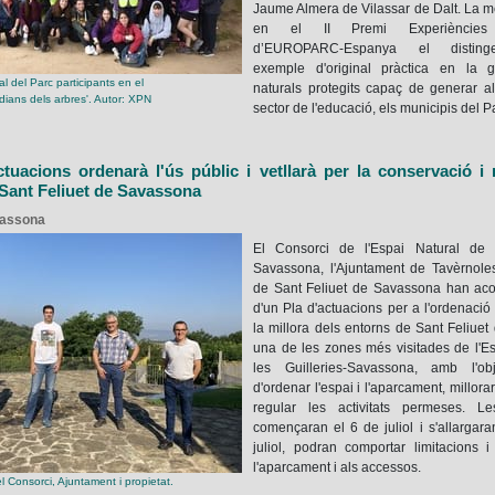
Jaume Almera de Vilassar de Dalt. La 
en el II Premi Experiències I
d’EUROPARC-Espanya el disti
exemple d'original pràctica en la g
l del Parc participants en el
naturals protegits capaç de generar a
rdians dels arbres'. Autor: XPN
sector de l'educació, els municipis del Par
tuacions ordenarà l'ús públic i vetllarà per la conservació i 
Sant Feliuet de Savassona
vassona
El Consorci de l'Espai Natural de l
Savassona, l'Ajuntament de Tavèrnoles
de Sant Feliuet de Savassona han acor
d'un Pla d'actuacions per a l'ordenació 
la millora dels entorns de Sant Feliue
una de les zones més visitades de l'E
les Guilleries-Savassona, amb l'obj
d'ordenar l'espai i l'aparcament, millora
regular les activitats permeses. L
començaran el 6 de juliol i s'allargara
juliol, podran comportar limitacions 
l'aparcament i als accessos.
 Consorci, Ajuntament i propietat.