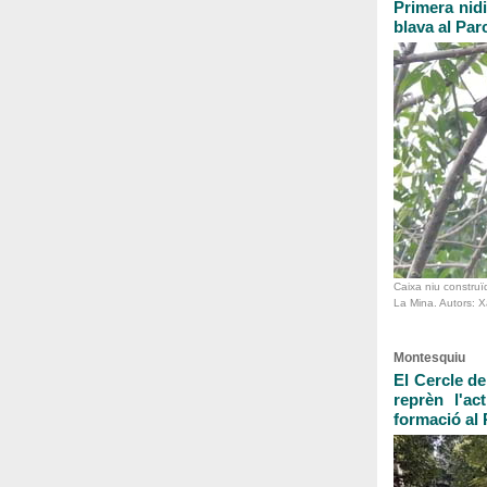
Primera nid
blava al Par
Caixa niu construï
La Mina. Autors: Xa
Montesquiu
El Cercle de
reprèn l'ac
formació al 