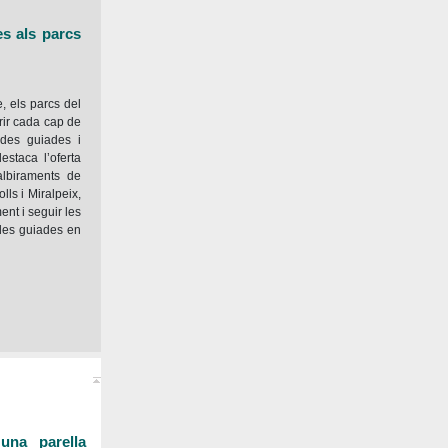
es als parcs
, els parcs del
erir cada cap de
ides guiades i
destaca l’oferta
(albiraments de
lls i Miralpeix,
ent i seguir les
ades guiades en
una parella