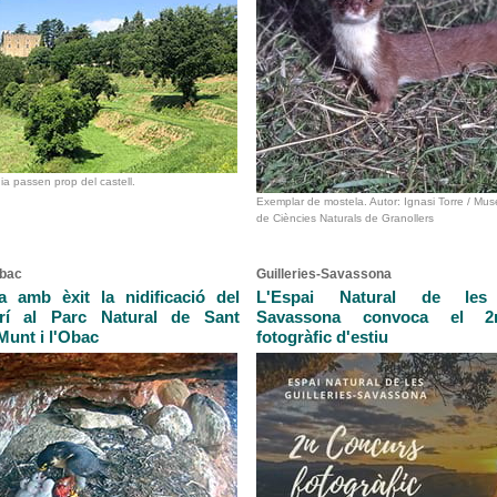
nia passen prop del castell.
Exemplar de mostela. Autor: Ignasi Torre / Mu
de Ciències Naturals de Granollers
Obac
Guilleries-Savassona
 amb èxit la nidificació del
L'Espai Natural de les G
grí al Parc Natural de Sant
Savassona convoca el 2
Munt i l'Obac
fotogràfic d'estiu