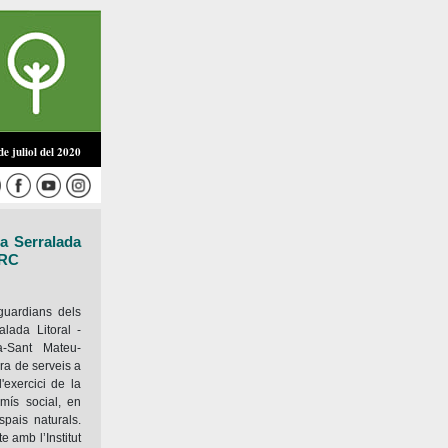
e juliol del 2020
la Serralada
ARC
 guardians dels
alada Litoral -
a-Sant Mateu-
ra de serveis a
'exercici de la
mís social, en
pais naturals.
e amb l’Institut