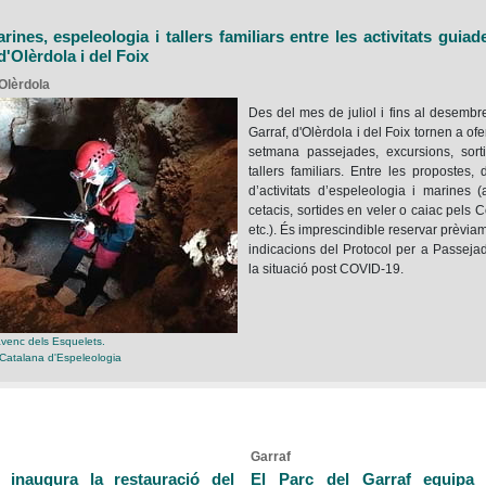
rines, espeleologia i tallers familiars entre les activitats guiad
d'Olèrdola i del Foix
 Olèrdola
Des del mes de juliol i fins al desembre
Garraf, d'Olèrdola i del Foix tornen a of
setmana passejades, excursions, sort
tallers familiars. Entre les propostes, 
d’activitats d’espeleologia i marines 
cetacis, sortides en veler o caiac pels Co
etc.). És imprescindible reservar prèviam
indicacions del Protocol per a Passej
la situació post COVID-19.
avenc dels Esquelets.
 Catalana d'Espeleologia
Garraf
 inaugura la restauració del
El Parc del Garraf equipa 