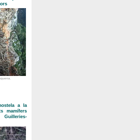
sors
esquena.
ostela a la
ts mamífers
uilleries-