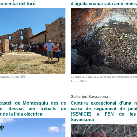
umental del turó
d'àguila cuabarrada amb emis
guració. Autor: XPN
La parella d'àguiles, amb els transmissors a l'
Autor: XPN
Guilleries-Savassona
castell de Montesquiu des de
Captura excepcional d'una m
e, desviat per treballs de
xarxa de seguiment de peti
de la línia elèctrica
(SEMICE) a l'EN de les G
Savassona