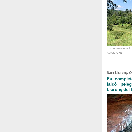
Els cables de la lí
Autor: XPN
Sant Llorenç-
Es completa
falcó pele
Llorenç del 