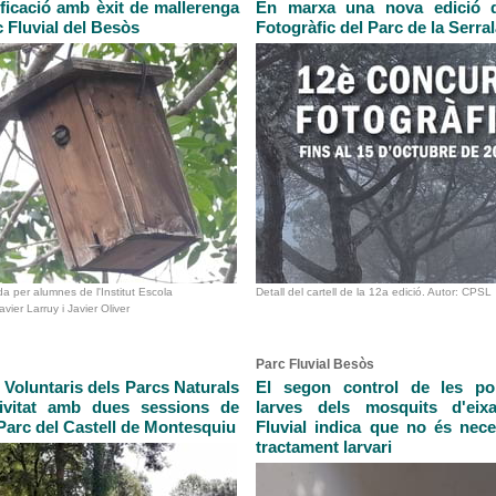
ificació amb èxit de mallerenga
En marxa una nova edició 
c Fluvial del Besòs
Fotogràfic del Parc de la Serral
da per alumnes de l'Institut Escola
Detall del cartell de la 12a edició. Autor: CPSL
vier Larruy i Javier Oliver
Parc Fluvial Besòs
 Voluntaris dels Parcs Naturals
El segon control de les po
tivitat amb dues sessions de
larves dels mosquits d'ei
Parc del Castell de Montesquiu
Fluvial indica que no és nece
tractament larvari