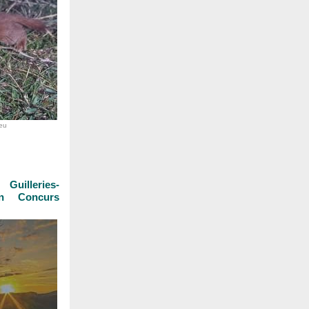
seu
uilleries-
n Concurs