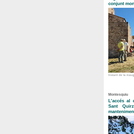
conjunt mon
Instant de la inau
Montesquiu
L'accés al 
Sant Quirz
manteniment 