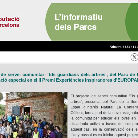
Número #133 / 14 d
 de servei comunitari 'Els guardians dels arbres', del Parc de 
nció especial en el II Premi Experiències Inspiradores d'EUROP
El projecte de servei comunitari 'Els
arbres', presentat pel Parc de la Serr
Espai d’Interés Natural La Conreri
Céllecs, forma part de la nova assignatu
la comunitat per educar els joves en l
ciutadania activa a través del compro
aquest cas, en la conservació dels es
L’any passat es va iniciar aquest project