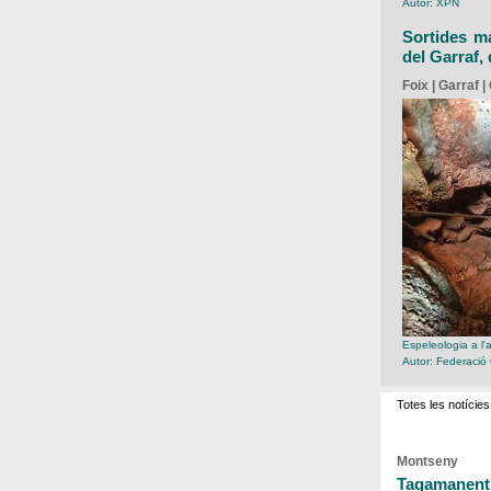
Autor: XPN
Sortides ma
del Garraf, 
Foix | Garraf |
Espeleologia a l'
Autor: Federació
Totes les notícies
Montseny
Tagamanent