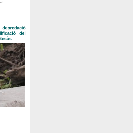
al
a depredació
ificació del
 Besòs