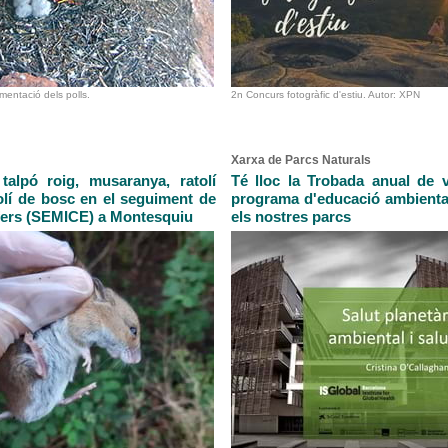
mentació dels polls.
2n Concurs fotogràfic d'estiu. Autor: XPN
Xarxa de Parcs Naturals
talpó roig, musaranya, ratolí
Té lloc la Trobada anual de v
tolí de bosc en el seguiment de
programa d'educació ambient
fers (SEMICE) a Montesquiu
els nostres parcs