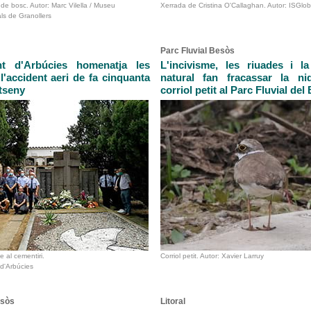
 de bosc. Autor: Marc Vilella / Museu
Xerrada de Cristina O'Callaghan. Autor: ISGlob
ls de Granollers
Parc Fluvial Besòs
nt d'Arbúcies homenatja les
L'incivisme, les riuades i l
l'accident aeri de fa cinquanta
natural fan fracassar la nid
tseny
corriol petit al Parc Fluvial del
 al cementiri.
Corriol petit. Autor: Xavier Larruy
 d'Arbúcies
esòs
Litoral