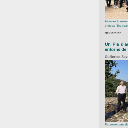
Alumnes i persona
projecte 'Els gua
del territori.
Un Pla d'ac
entorns de 
Guilleries-Sa
Representants del