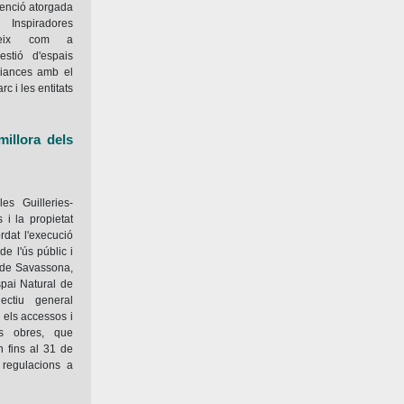
menció atorgada
nspiradores
ngeix com a
estió d'espais
liances amb el
c i les entitats
millora dels
es Guilleries-
 i la propietat
dat l'execució
de l'ús públic i
t de Savassona,
spai Natural de
ectiu general
r els accessos i
es obres, que
n fins al 31 de
i regulacions a