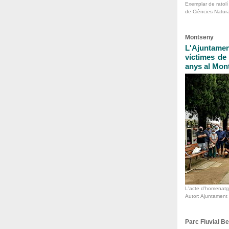
Exemplar de ratolí
de Ciències Natura
Montseny
L'Ajuntame
víctimes de 
anys al Mon
L'acte d'homenatge
Autor: Ajuntament
Parc Fluvial B