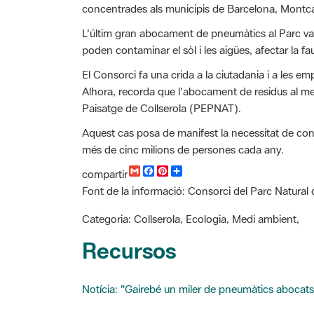
L'últim gran abocament de pneumàtics al Parc va te
poden contaminar el sòl i les aigües, afectar la faun
El Consorci fa una crida a la ciutadania i a les e
Alhora, recorda que l'abocament de residus al med
Paisatge de Collserola (PEPNAT).
Aquest cas posa de manifest la necessitat de cont
més de cinc milions de persones cada any.
G
F
P
C
compartir
m
a
i
o
Font de la informació: Consorci del Parc Natural 
a
c
n
m
i
e
t
p
l
b
e
a
Categoria: Collserola, Ecologia, Medi ambient,
o
r
r
o
e
t
Recursos
k
s
i
t
r
Notícia: "Gairebé un miler de pneumàtics abocats 