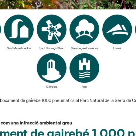
Sant Miquel del Fai
Sant Llorenç-Obac
Montnegre-Corredor
Litoral
Olèrdola
Foix
abocament de gairebe 1000 pneumatics al Parc Natural de la Serra de Co
ts com una infracció ambiental greu
ment de gairebé 1.000 p