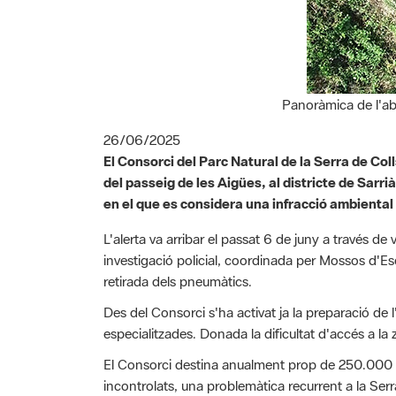
Panoràmica de l'ab
26/06/2025
El Consorci del Parc Natural de la Serra de Col
del passeig de les Aigües, al districte de Sar
en el que es considera una infracció ambiental 
L'alerta va arribar el passat 6 de juny a través de
investigació policial, coordinada per Mossos d'Es
retirada dels pneumàtics.
Des del Consorci s'ha activat ja la preparació de 
especialitzades. Donada la dificultat d'accés a la
El Consorci destina anualment prop de 250.000 eur
incontrolats, una problemàtica recurrent a la Ser
concentrades als municipis de Barcelona, Montcad