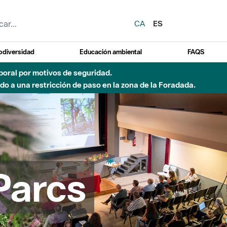
CA
ES
odiversidad
Educación ambiental
FAQS
 a obras de construcción de una pasarela sobre el río
Parcs