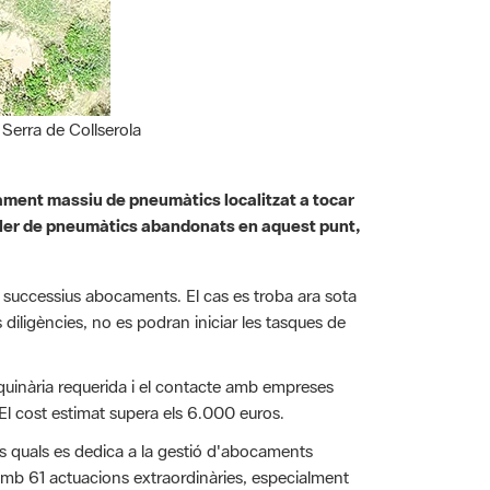
Serra de Collserola
ocament massiu de pneumàtics localitzat a tocar
 miler de pneumàtics abandonats en aquest punt,
tar successius abocaments. El cas es troba ara sota
diligències, no es podran iniciar les tasques de
maquinària requerida i el contacte amb empreses
 El cost estimat supera els 6.000 euros.
ls quals es dedica a la gestió d'abocaments
 amb 61 actuacions extraordinàries, especialment