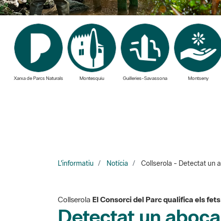
Xarxa de Parcs Naturals
Montesquiu
Guilleries-Savassona
Montseny
L'informatiu
Notícia
Collserola - Detectat un 
Collserola
El Consorci del Parc qualifica els fe
Detectat un aboca