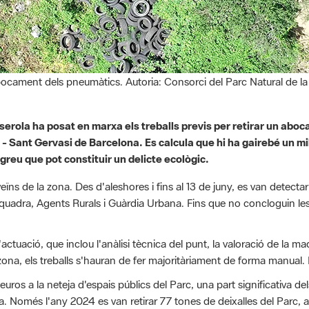
ocament dels pneumàtics. Autoria: Consorci del Parc Natural de la 
lserola ha posat en marxa els treballs previs per retirar un ab
rià - Sant Gervasi de Barcelona. Es calcula que hi ha gairebé un
greu que pot constituir un delicte ecològic.
 veïns de la zona. Des d'aleshores i fins al 13 de juny, es van detec
quadra, Agents Rurals i Guàrdia Urbana. Fins que no concloguin les 
l'actuació, que inclou l'anàlisi tècnica del punt, la valoració de la 
 zona, els treballs s'hauran de fer majoritàriament de forma manual.
os a la neteja d'espais públics del Parc, una part significativa de
ra. Només l'any 2024 es van retirar 77 tones de deixalles del Parc,
a i Reixac i Sant Feliu de Llobregat.