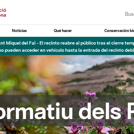
Noticias
Qué hacer
Conservación bi
 - Afectaciones en el cauce del Parque Fluvial del Besòs debido
formatiu dels 