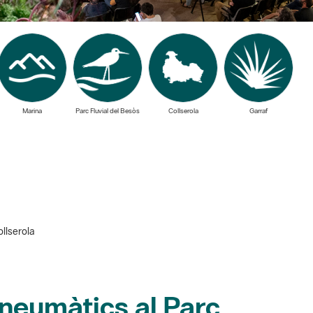
Marina
Parc Fluvial del Besòs
Collserola
Garraf
llserola
neumàtics al Parc