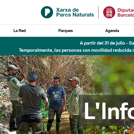
Saltar al contenido principal
La Red
Parques
Agenda
Hasta diciembre de 2026 - Parque Fluvial Besós
L'In