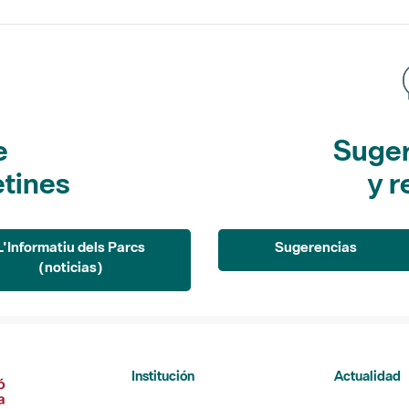
e
Suger
etines
y r
L'Informatiu dels Parcs
Sugerencias
(noticias)
Institución
Actualidad
La Diputación de Barcelona
Noticias