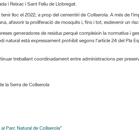
nir lloc el 2022, a prop del cementiri de Collserola. A més de l'impa
a, afavorir la proliferació de mosquits i, fins i tot, esdevenir un ris
mpreses generadores de residus perquè compleixin la normativa i gesti
i natural està expressament prohibit segons l'article 24 del Pla Esp
inuar treballant coordinadament entre administracions per preserva
de la Serra de Collserola
al Parc Natural de Collserola"