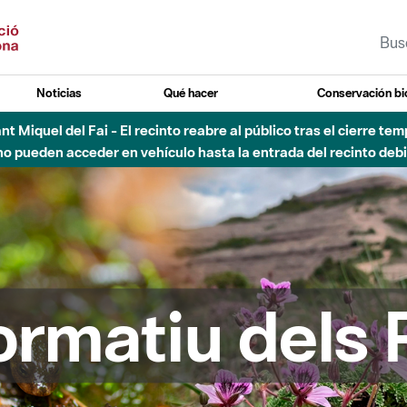
Noticias
Qué hacer
Conservación bi
vial Besós - Activación de la Fase de Alerta del Parque Fluvial 
Cerrados los accesos al Parque.
formatiu dels 