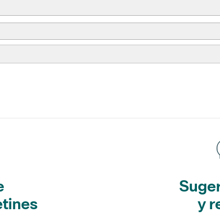
e
Suger
etines
y r