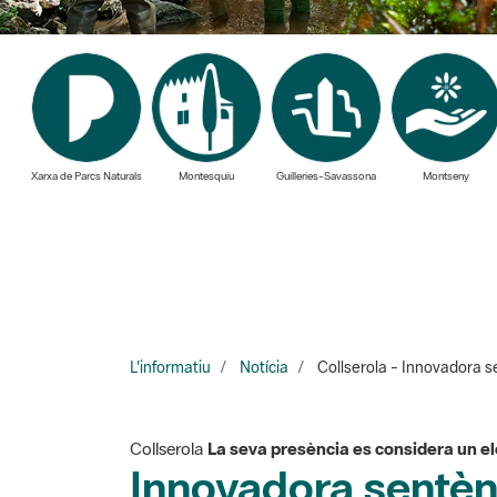
Xarxa de Parcs Naturals
Montesquiu
Guilleries-Savassona
Montseny
L'informatiu
Notícia
Collserola - Innovadora s
Collserola
La seva presència es considera un el
Innovadora sentèn