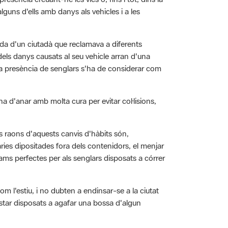
uns d'ells amb danys als vehicles i a les
da d'un ciutadà que reclamava a diferents
 dels danys causats al seu vehicle arran d'una
 la presència de senglars s'ha de considerar com
 d'anar amb molta cura per evitar col·lisions,
s raons d'aquests canvis d'hàbits són,
ies dipositades fora dels contenidors, el menjar
ms perfectes per als senglars disposats a córrer
 l'estiu, i no dubten a endinsar-se a la ciutat
estar disposats a agafar una bossa d'algun