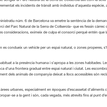
entat els incidents de trànsit amb individus d'aquesta espècie, alg
ministratiu núm. 6 de Barcelona va emetre la sentència de la deman
rci del Parc Natural de la Serra de Collserola- que es fessin càrrec
ltres consideracions, eximeix de culpa el consorci perquè entén que
s condueix un vehicle per un espai natural, o zones properes, s'ha
habituat a la presència humana i s'apropa a les zones habitades. Le
nca d'una frontera gradual entre espai natural i ciutat.
Les escombrar
ment dels animals de companyia deixat a llocs accessibles són recla
 àrees urbanes, especialment en èpoques d'escassetat d'aliments com
opar-se a la gent i són, cada vegada, més atrevits fins al punt d'