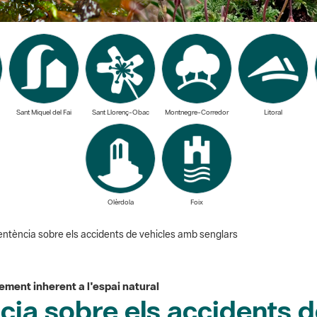
Sant Miquel del Fai
Sant Llorenç-Obac
Montnegre-Corredor
Litoral
Olèrdola
Foix
entència sobre els accidents de vehicles amb senglars
ement inherent a l'espai natural
cia sobre els accidents 