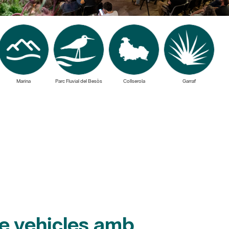
Marina
Parc Fluvial del Besòs
Collserola
Garraf
de vehicles amb