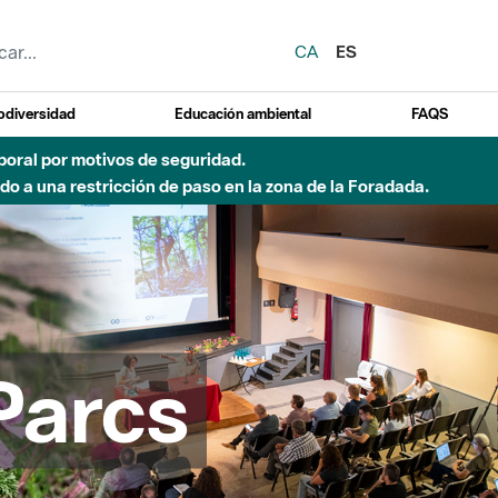
CA
ES
odiversidad
Educación ambiental
FAQS
del Besòs por lluvias intensas.
Parcs