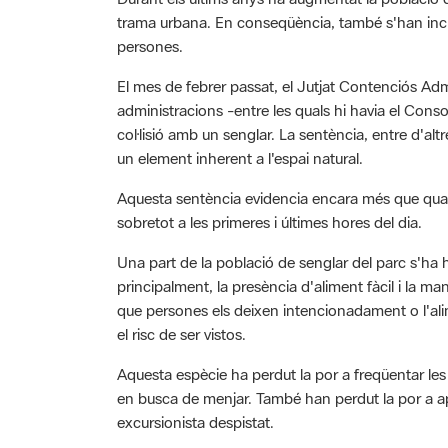
trama urbana. En conseqüència, també s'han increm
persones.
El mes de febrer passat, el Jutjat Contenciós Ad
administracions -entre les quals hi havia el Conso
col·lisió amb un senglar. La sentència, entre d'a
un element inherent a l'espai natural.
Aquesta sentència evidencia encara més que quan e
sobretot a les primeres i últimes hores del dia.
Una part de la població de senglar del parc s'ha 
principalment, la presència d'aliment fàcil i la ma
que persones els deixen intencionadament o l'ali
el risc de ser vistos.
Aquesta espècie ha perdut la por a freqüentar les
en busca de menjar. També han perdut la por a apr
excursionista despistat.