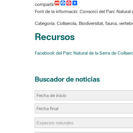
G
F
P
C
compartir
m
a
i
o
Font de la informació: Consorci del Parc Natural 
a
c
n
m
i
e
t
p
l
b
e
a
Categoria: Collserola, Biodiversitat, fauna, verte
o
r
r
o
e
t
Recursos
k
s
i
t
r
Facebook del Parc Natural de la Serra de Collser
Buscador de noticias