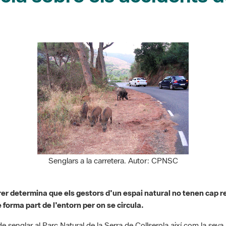
Senglars a la carretera. Autor: CPNSC
er determina que els gestors d'un espai natural no tenen cap r
 forma part de l'entorn per on se circula.
senglar al Parc Natural de la Serra de Collserola així com la seva pr