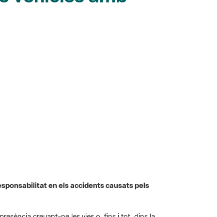
esponsabilitat en els accidents causats pels
esència creuant-ne les vies o, fins i tot, dins la