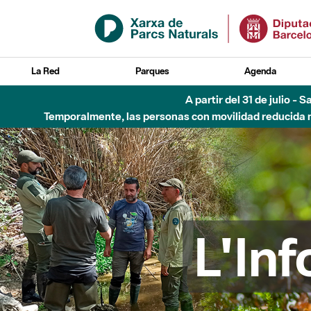
Saltar al contenido principal
La Red
Parques
Agenda
6 de agosto - Parque Flu
L'In