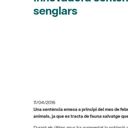
senglars
11/04/2016
Una sentència emesa a principi del mes de febr
animals, ja que es tracta de fauna salvatge que
Durant els últims anys ha augmentat la població de 