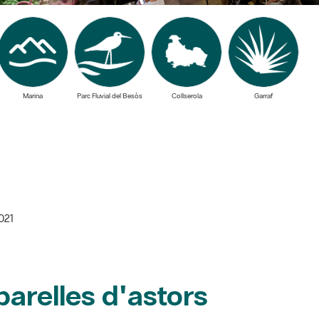
Marina
Parc Fluvial del Besòs
Collserola
Garraf
2021
arelles d'astors