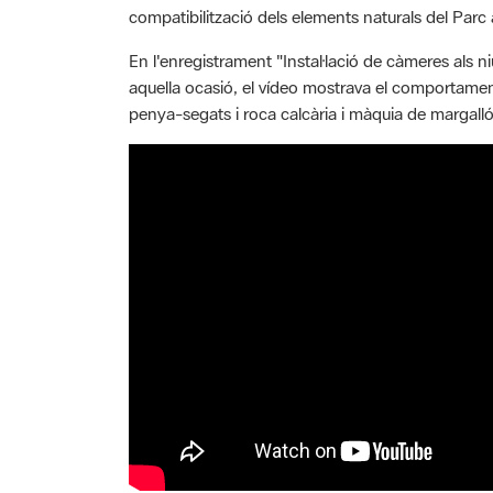
compatibilització dels elements naturals del Parc 
En l'enregistrament "Instal·lació de càmeres als 
aquella ocasió, el vídeo mostrava el comportament 
penya-segats i roca calcària i màquia de margalló