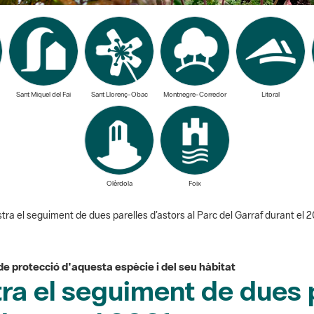
Sant Miquel del Fai
Sant Llorenç-Obac
Montnegre-Corredor
Litoral
Olèrdola
Foix
ra el seguiment de dues parelles d’astors al Parc del Garraf durant el 
 de protecció d'aquesta espècie i del seu hàbitat
ra el seguiment de dues p