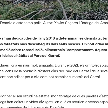
Femella d'astor amb polls. Autor: Xavier Segarra i Rodrigo del Amo
 s’han dedicat des de l’any 2018 a determinar les densitats, terr
aires forestals més desconeguts dels seus boscos. Un nou vídeo 
formació sobre reproducció, alimentació i comportament. Aquest
i del seu hàbitat al Parc del Garraf.
 madures i cria en nius molt amagats. Durant el 2021, els ornitòlegs X
l cens de la població d’astors dins del Parc del Garraf i de la seva àr
ent poc adient per a ella com pot semblar el massís del Garraf.
rvir per al seu estudi ha estat el monitoratge de dues parelles d’
gs han editat un vídeo divulgatiu en què es recullen diversos aspec
ents aspectes de la biologia de l'espècie.