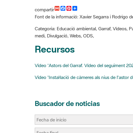
G
F
P
C
compartir
m
a
i
o
Font de la informació: Xavier Segarra i Rodrigo 
a
c
n
m
i
e
t
p
l
b
e
a
Categoria: Educació ambiental, Garraf, Vídeos, Pai
o
r
r
medi, Divulgació, Webs, ODS,
o
e
t
k
s
i
Recursos
t
r
Vídeo 'Astors del Garraf. Vídeo del seguiment 202
Vídeo 'Instal·lació de càmeres als nius de l'astor 
Buscador de noticias