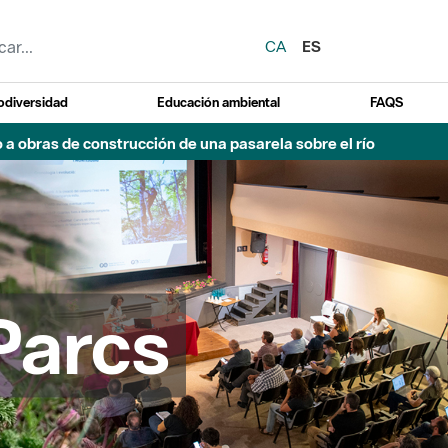
CA
ES
odiversidad
Educación ambiental
FAQS
 a obras de construcción de una pasarela sobre el río
Parcs