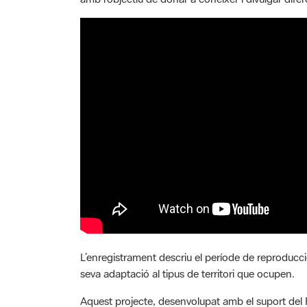
L’enregistrament descriu el període de reproducció
seva adaptació al tipus de territori que ocupen.
Aquest projecte, desenvolupat amb el suport del Pa