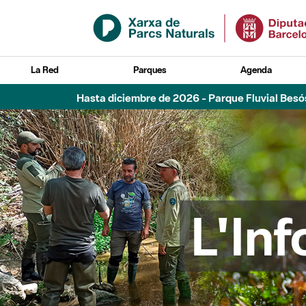
Saltar al contenido principal
La Red
Parques
Agenda
Hasta diciembre de 2026 - Parque Fluvial Besós
L'In