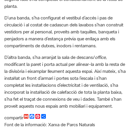
circulació i al costat de cadascun dels lavabos s’han construït
vestidors per al personal, proveïts amb taquilles, banqueta i
penjadors a manera d’estança prèvia que enllaça amb els
compartiments de dutxes, inodors i rentamans.
D’altra banda, s’ha arranjat la sala de descans/
office
,
modificant la paret i porta actual per alinear-la amb la resta de
la divisòria i eixamplar lleument aquesta espai. Així mateix, s’ha
instal·lat un front d’armari i portes sota l’escala i s’han
completat les instal·lacions d’electricitat i de ventilació, s’ha
incorporat la instal·lació de calefacció de tota la planta baixa,
s’ha fet el traçat de connexions de veu i dades. També s’han
proveït aquests nous espais amb mobiliari i equipament.
G
F
P
C
compartir
m
a
i
o
Font de la informació: Xarxa de Parcs Naturals
a
c
n
m
i
e
t
p
l
b
e
a
Categoria: Guilleries-Savassona, ODS,
o
r
r
o
e
t
Recursos
k
s
i