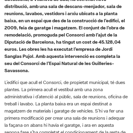
2009, feia de garatge i magatzem. El conjunt de l’obra de
remodelació, promoguda pel Consorci amb l’ajut de la
Diputació de Barcelona, ha tingut un cost de 45.128,04
euros. Les obres les ha executat l’empresa de Jordi
Sanglas Pujol. Amb aquesta intervenció es completa la
seu del Consorci de l’Espai Natural de les Guilleries-
Savassona.
L’edifici que acull el Consorci, de propietat municipal, té dues
plantes. La primera acull el vestíbul amb una zona
administrativa i d’atenció al públic, sala de reunions, oficina de
treball i lavabo. La planta baixa era un espai destinat a
magatzem de materials i garatge de vehicles. S’hi va fer una
primera modificació per crear una sala de reunions i adequar
la façana on abans hi havia el garatge, i ara en aquesta
segona fase s’ha completat el condicionament de la resta de
planta.
D’una banda, s’ha configurat el vestíbul d’accés i pas de