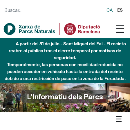
Saltar al contenido principal
CA
ES
Hasta diciembre de 2026 - Parque Fluvial Besós -
Afectaciones en el cauce del Parque Fluvial del Besòs debido
a obras de construcción de una pasarela sobre el río
L'Informatiu dels Parcs
L'informatiu
Notícia
Guilleries - El Consorci de l’Espai Natural de les Guilleries-
Savassona condiciona la planta baixa de la seu, a Vilanova de Sau