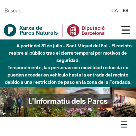
Saltar al contenido principal
CA
ES
Hasta diciembre de 2026 - Parque Fluvial Besós -
Afectaciones en el cauce del Parque Fluvial del Besòs debido
a obras de construcción de una pasarela sobre el río
L'Informatiu dels Parcs
L'informatiu
Notícia
Montesquiu - El festival 'Música a la gespa' es reinventa i
ofereix concerts vermut els diumenges de maig