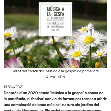
Detall del cartell del 'Música a la gespa' de primavera.
Autor: XPN
13/04/2021
Després d'un 2020 sense 'Música a la gespa' a causa de
la pandèmia, el festival canvia de format per tornar a oferir
una combinació de bona música i natura als jardins del
castell de Montesquiu. Els artistes programats enguany
són Lu Rois, Joan Colomo, Alba Carmona, Jo Jet i Maria
Ribot. La nova fórmula manté l'essència d'aquest festival
nascut l’any 2016 i compleix, alhora, les mesures