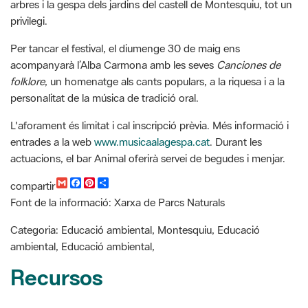
acompanyarà l’Alba Carmona amb les seves
Canciones de
folklore
, un homenatge als cants populars, a la riquesa i a la
personalitat de la música de tradició oral.
L'aforament és limitat i cal inscripció prèvia. Més informació i
entrades a la web
www.musicaalagespa.cat
. Durant les
actuacions, el bar Animal oferirà servei de begudes i menjar. ​
G
F
P
C
compartir
m
a
i
o
Font de la informació: Xarxa de Parcs Naturals
a
c
n
m
i
e
t
p
l
b
e
a
Categoria: Educació ambiental, Montesquiu, Educació
o
r
r
ambiental, Educació ambiental,
o
e
t
k
s
i
Recursos
t
r
Festival 'Música a la gespa'. Informació i entrades
Castell de Montesquiu