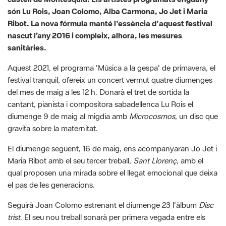
sanitàries.​​​​​​​
Aquest 2021, el programa 'Música a la gespa' de primavera, el
festival tranquil, ofereix un concert vermut quatre diumenges
del mes de maig a les 12 h. Donarà el tret de sortida la
cantant, pianista i compositora sabadellenca Lu Rois el
diumenge 9 de maig al migdia amb
Microcosmos
, un disc que
gravita sobre la maternitat.
El diumenge següent, 16 de maig, ens acompanyaran Jo Jet i
Maria Ribot amb el seu tercer treball,
Sant Llorenç
, amb el
qual proposen una mirada sobre el llegat emocional que deixa
el pas de les generacions.
Seguirà Joan Colomo estrenant el diumenge 23 l'àlbum
Disc
trist
. El seu nou treball sonarà per primera vegada entre els
arbres i la gespa dels jardins del castell de Montesquiu, tot un
privilegi.
Per tancar el festival, el diumenge 30 de maig ens