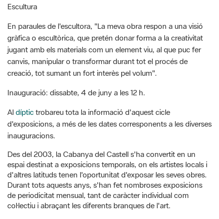
En paraules de l'escultora, "La meva obra respon a una visió
gràfica o escultòrica, que pretén donar forma a la creativitat
jugant amb els materials com un element viu, al que puc fer
canvis, manipular o transformar durant tot el procés de
creació, tot sumant un fort interès pel volum".
Inauguració: dissabte, 4 de juny a les 12 h.
Al
díptic
trobareu tota la informació d'aquest cicle
d'exposicions, a més de les dates corresponents a les diverses
inauguracions.
Des del 2003, la Cabanya del Castell s'ha convertit en un
espai destinat a exposicions temporals, on els artistes locals i
d'altres latituds tenen l'oportunitat d'exposar les seves obres.
Durant tots aquests anys, s'han fet nombroses exposicions
de periodicitat mensual, tant de caràcter individual com
col·lectiu i abraçant les diferents branques de l'art.
G
F
P
C