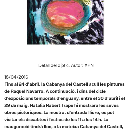
Detall del díptic. Autor: XPN
18/04/2016
Fins al 24 d'abril, la Cabanya del Castell acull les pintures
de Raquel Navarro. A continuació, i dins del cicle
d'exposicions temporals d'enguany, entre el 30 d'abril i el
29 de maig, Natàlia Rabert Trapé hi mostrarà les seves
obres pictòriques. La mostra, d'entrada lliure, es pot
visitar els dissabtes i festius de les 11 a les 14 h. La
inauguració tindrà lloc, a la mateixa Cabanya del Castell,
el dissabte, 30 d'abril, a les 12 h.
Aquí teniu les dades de les dues exposicions programades a la