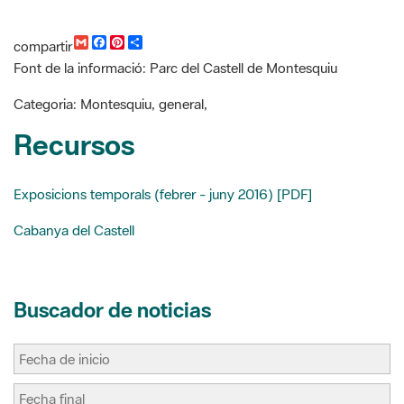
compartir
m
a
i
o
Font de la informació: Parc del Castell de Montesquiu
a
c
n
m
i
e
t
p
l
b
e
a
Categoria: Montesquiu, general,
o
r
r
o
e
t
Recursos
k
s
i
t
r
Exposicions temporals (febrer - juny 2016) [PDF]
Cabanya del Castell
Buscador de noticias