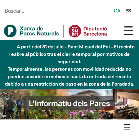
Saltar al contenido principal
CA
ES
6 de agosto - Parque Fluvial Besós - Activación de la
Fase de Alerta del Parque Fluvial del Besòs por lluvias
intensas.
Cerrados los accesos al Parque.
L'Informatiu dels Parcs
L'informatiu
Notícia
Montesquiu - Natàlia Rabert Trapé exposa a la Cabanya del