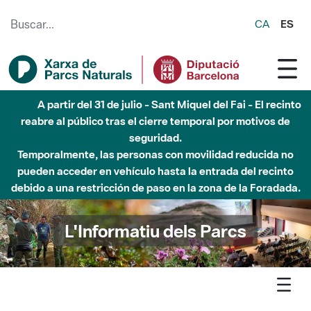
Saltar al contenido principal
CA
ES
Hasta diciembre de 2026 - Parque Fluvial Besós -
Afectaciones en el cauce del Parque Fluvial del Besòs debido
a obras de construcción de una pasarela sobre el río
L'Informatiu dels Parcs
L'informatiu
Notícia
Montesquiu - S’installa un ecocomptador a l’aparcament per
obtenir dades dels usuaris del Parc del Castell de Montesquiu