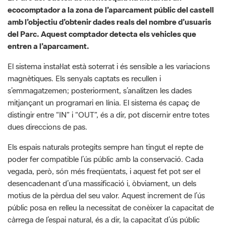
entren a l’aparcament.
El sistema instal·lat està soterrat i és sensible a les variacions
magnètiques. Els senyals captats es recullen i
s’emmagatzemen; posteriorment, s’analitzen les dades
mitjançant un programari en línia. El sistema és capaç de
distingir entre “IN” i “OUT”, és a dir, pot discernir entre totes
dues direccions de pas.
Els espais naturals protegits sempre han tingut el repte de
poder fer compatible l’ús públic amb la conservació. Cada
vegada, però, són més freqüentats, i aquest fet pot ser el
desencadenant d’una massificació i, òbviament, un dels
motius de la pèrdua del seu valor. Aquest increment de l’ús
públic posa en relleu la necessitat de conèixer la capacitat de
càrrega de l’espai natural, és a dir, la capacitat d’ús públic
adequat per no afectar la conservació del medi natural.
G
F
P
C
compartir
m
a
i
o