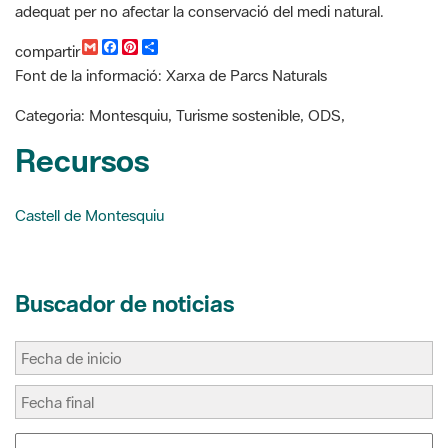
Font de la informació: Xarxa de Parcs Naturals
a
c
n
m
i
e
t
p
l
b
e
a
Categoria: Montesquiu, Turisme sostenible, ODS,
o
r
r
o
e
t
Recursos
k
s
i
t
r
Castell de Montesquiu
Buscador de noticias