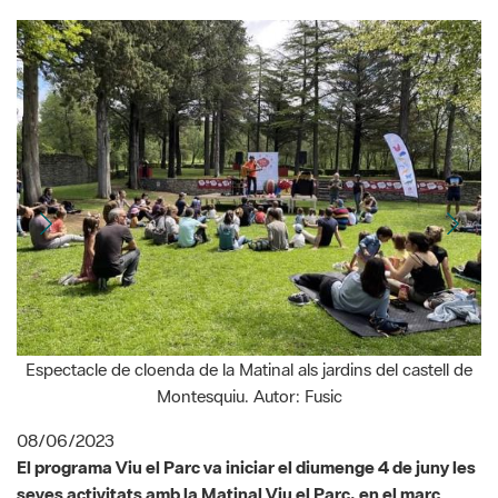
Espectacle de cloenda de la Matinal als jardins del castell de
S
Montesquiu. Autor: Fusic
08/06/2023
El programa Viu el Parc va iniciar el diumenge 4 de juny les
seves activitats amb la Matinal Viu el Parc, en el marc
esplèndid dels jardins del castell de Montesquiu. Unes 160
persones es van apropar al castell per participar de les
nombroses propostes, amb jocs, contes, tallers i