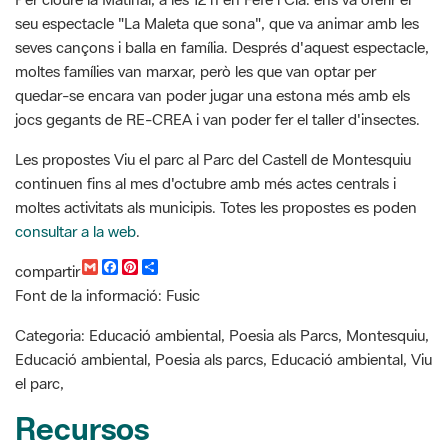
quedar-se encara van poder jugar una estona més amb els
jocs gegants de RE-CREA i van poder fer el taller d'insectes.
Les propostes Viu el parc al Parc del Castell de Montesquiu
continuen fins al mes d'octubre amb més actes centrals i
moltes activitats als municipis. Totes les propostes es poden
consultar a la web
.
G
F
P
C
compartir
m
a
i
o
Font de la informació: Fusic
a
c
n
m
i
e
t
p
l
b
e
a
Categoria: Educació ambiental, Poesia als Parcs, Montesquiu,
o
r
r
Educació ambiental, Poesia als parcs, Educació ambiental, Viu
o
e
t
k
s
i
el parc,
t
r
Recursos
Viu el parc al Parc del Castell de Montesquiu. Agenda
d'activitats