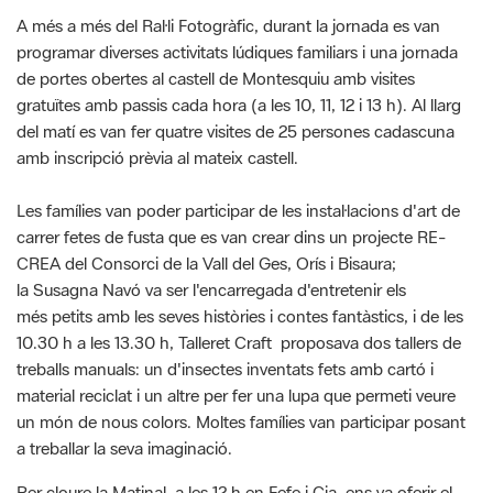
gratuïtes amb passis cada hora (a les 10, 11, 12 i 13 h). Al llarg
del matí es van fer quatre visites de 25 persones cadascuna
amb inscripció prèvia al mateix castell.
Les famílies van poder participar de les instal·lacions d'art de
carrer fetes de fusta que es van crear dins un projecte RE-
CREA del Consorci de la Vall del Ges, Orís i Bisaura;
la Susagna Navó va ser l'encarregada d'entretenir els
més petits amb les seves històries i contes fantàstics, i de les
10.30 h a les 13.30 h, Talleret Craft proposava dos tallers de
treballs manuals: un d'insectes inventats fets amb cartó i
material reciclat i un altre per fer una lupa que permeti veure
un món de nous colors. Moltes famílies van participar posant
a treballar la seva imaginació.
Per cloure la Matinal, a les 12 h en Fefe i Cia. ens va oferir el
seu espectacle "La Maleta que sona", que va animar amb les
seves cançons i balla en família. Després d'aquest espectacle,
moltes famílies van marxar, però les que van optar per