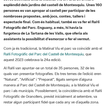
espectacle final. Com és habitual, també es va fer el Ral·li
Fotogràfic del Parc. Enguany, a més, hi havia la
furgoteca de La Tartana de les Valls, que oferia als
assistents la possibilitat d'esmorzar o fer el vermut.
Com ja és tradicional, la Matinal Viu el parc va coincidir amb el
Ral·li Fotogràfic del Parc del Castell de Montesquiu
, que
aquest 2023 celebrava la 24a edició.
Al Ral·li van apuntar-se un total de 35 persones, 32 de les
quals van presentar fotografies. Els tres temes de l’edició eren
"Natural", "Artificial" i "Preparat", lligats sempre d’alguna
manera al Parc del Castell de Montesquiu, a la Matinal Viu el
parc i als municipis. Possiblement, la coincidència amb el Ral·li
Fotogràfic de Granollers, previst inicialment al setembre, va
restar algun participant fidel que cada any ve d’aquella zona.
A més a més del Ral·li Fotogràfic, durant la jornada es van
programar diverses activitats lúdiques familiars i una jornada
de portes obertes al castell de Montesquiu amb visites