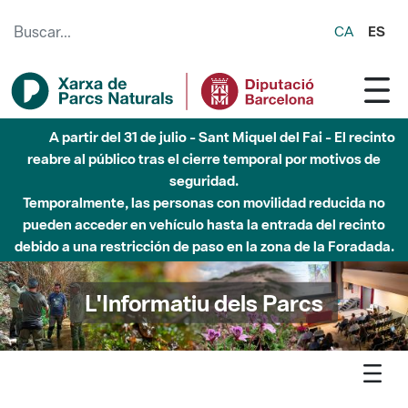
Saltar al contenido principal
CA
ES
Hasta diciembre de 2026 - Parque Fluvial Besós -
Afectaciones en el cauce del Parque Fluvial del Besòs debido
a obras de construcción de una pasarela sobre el río
L'Informatiu dels Parcs
L'informatiu
Notícia
Montesquiu - Un dia radiant acull la Matinal Viu el parc del
Parc del Castell de Montesquiu