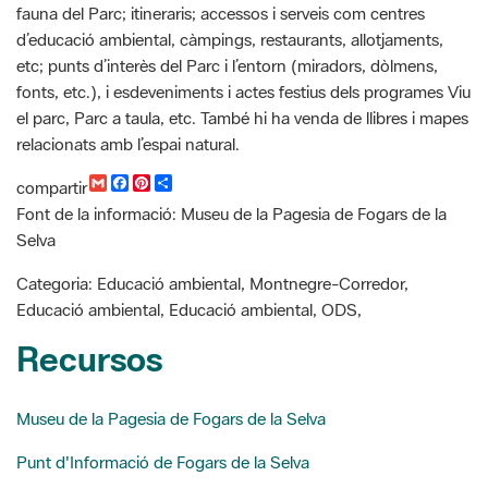
fonts, etc.), i esdeveniments i actes festius dels programes Viu
el parc, Parc a taula, etc. També hi ha venda de llibres i mapes
relacionats amb l’espai natural.
G
F
P
C
compartir
m
a
i
o
Font de la informació: Museu de la Pagesia de Fogars de la
a
c
n
m
i
e
t
p
Selva
l
b
e
a
o
r
r
Categoria: Educació ambiental, Montnegre-Corredor,
o
e
t
k
s
i
Educació ambiental, Educació ambiental, ODS,
t
r
Recursos
Museu de la Pagesia de Fogars de la Selva
Punt d'Informació de Fogars de la Selva
Buscador de noticias