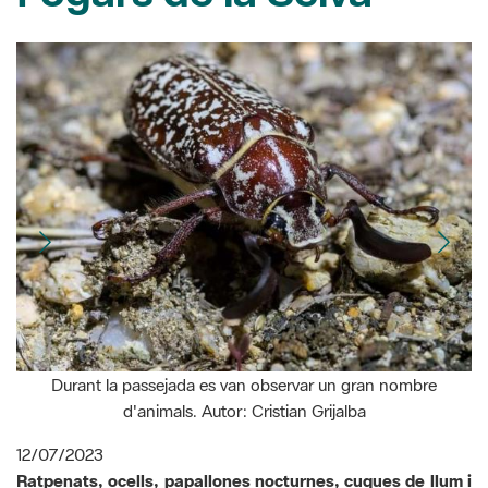
Durant la passejada es van observar un gran nombre
d'animals. Autor: Cristian Grijalba
12/07/2023
Ratpenats, ocells, papallones nocturnes, cuques de llum i
altres insectes... El nombrós grup de participants en la
passejada nocturna organitzada pel Museu de la Pagesia
el 7 de juliol van descobrir, llanternes en mà, que la nit