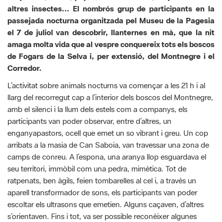
amaga molta vida que al vespre conquereix tots els boscos
de Fogars de la Selva i, per extensió, del Montnegre i el
Corredor.​​​​​​​
L’activitat sobre animals nocturns va començar a les 21 h i al
llarg del recorregut cap a l’interior dels boscos del Montnegre,
amb el silenci i la llum dels estels com a companys, els
participants van poder observar, entre d’altres, un
enganyapastors, ocell que emet un so vibrant i greu. Un cop
arribats a la masia de Can Saboia, van travessar una zona de
camps de conreu. A l’espona, una aranya llop esguardava el
seu territori, immòbil com una pedra, mimètica. Tot de
ratpenats, ben àgils, feien tombarelles al cel i, a través un
aparell transformador de sons, els participants van poder
escoltar els ultrasons que emetien. Alguns caçaven, d’altres
s’orientaven. Fins i tot, va ser possible reconèixer algunes
espècies segons la freqüència de so emesa, com la pipistrel·la.
Un cop al punt més llunyà del recorregut, el llac de Can Ferrer,