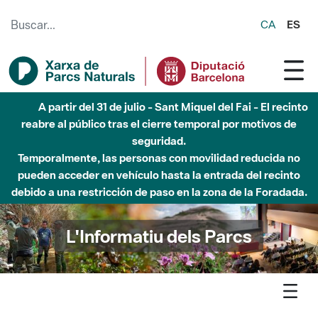
Saltar al contenido principal
CA
ES
Hasta diciembre de 2026 - Parque Fluvial Besós -
Afectaciones en el cauce del Parque Fluvial del Besòs debido
a obras de construcción de una pasarela sobre el río
L'Informatiu dels Parcs
L'informatiu
Notícia
Montnegre - Descobrim la fauna de la nit, la nova proposta de
passejades temàtiques del Museu de la Pagesia de Fogars de la