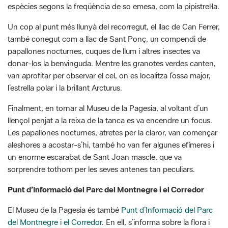
també conegut com a llac de Sant Ponç, un compendi de
papallones nocturnes, cuques de llum i altres insectes va
donar-los la benvinguda. Mentre les granotes verdes canten,
van aprofitar per observar el cel, on es localitza l’ossa major,
l’estrella polar i la brillant Arcturus.
Finalment, en tornar al Museu de la Pagesia, al voltant d’un
llençol penjat a la reixa de la tanca es va encendre un focus.
Les papallones nocturnes, atretes per la claror, van començar
aleshores a acostar-s’hi, també ho van fer algunes efímeres i
un enorme escarabat de Sant Joan mascle, que va
sorprendre tothom per les seves antenes tan peculiars.
Punt d’Informació del Parc del Montnegre i el Corredor
El Museu de la Pagesia és també
Punt d’Informació del Parc
del Montnegre i el Corredor
. En ell, s’informa sobre la flora i
fauna del Parc; itineraris; accessos i serveis com centres
d’educació ambiental, càmpings, restaurants, allotjaments,
etc; punts d’interès del Parc i l’entorn (miradors, dòlmens,