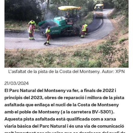
L'asfaltat de la pista de la Costa del Montseny. Autor: XPN
21/03/2024
El Parc Natural del Montseny va fer, a finals de 2022 i
principis del 2023, obres de reparació i millora de la pista
asfaltada que enllaça el nucli de la Costa de Montseny
amb el poble de Montseny (a la carretera BV-5301).
Aquesta pista asfaltada està qualificada com a xarxa
viaria bàsica del Parc Natural i és una via de comunicació
molt important per als veïns que es desplacen del nucli de
la Costa al poble de Montseny. Les obres van finalitzar el
mes de febrer de l’any passat i van tenir un cost total de
283.648,91 €