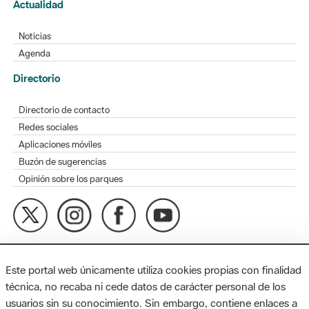
Directorio
Directorio de contacto
Redes sociales
Aplicaciones móviles
Buzón de sugerencias
Opinión sobre los parques
MAPA WEB
AVISO LEGAL
ACCESIBILIDAD
Diputación de Barcelona. Edifici Llacuna, 1a planta. Badajoz, 49.
08005 Barcelona. Tel. 934 022 428 / xarxaparcs@diba.cat
Este portal web únicamente utiliza cookies propias con finalidad
técnica, no recaba ni cede datos de carácter personal de los
usuarios sin su conocimiento. Sin embargo, contiene enlaces a