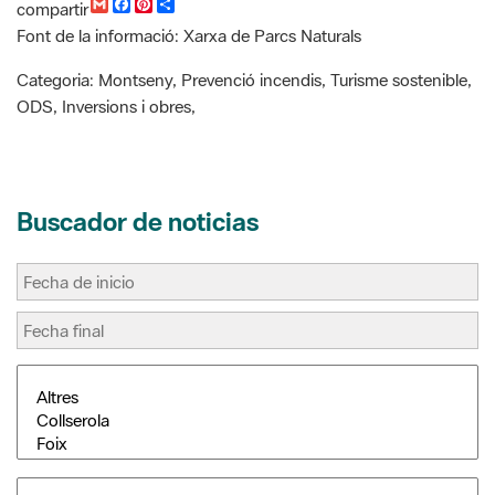
o
e
t
k
s
i
t
r
Buscador de noticias