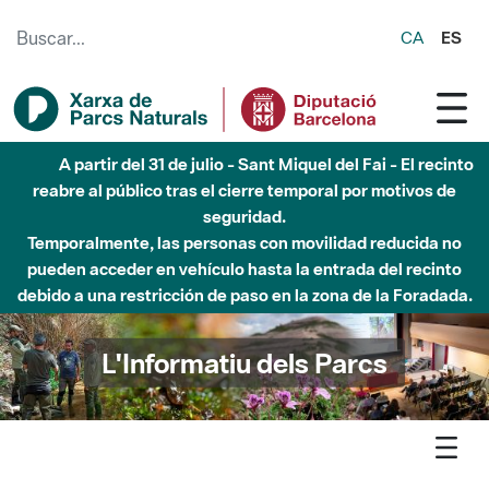
Saltar al contenido principal
CA
ES
5 de agosto - Sant Llorenç-Obac - Nivel 3 del Plan Alfa
(peligro muy alto de incendio)
L'Informatiu dels Parcs
L'informatiu
Notícia
Montseny - El Parc Natural del Montseny millora la pista
asfaltada de la Costa al Montseny