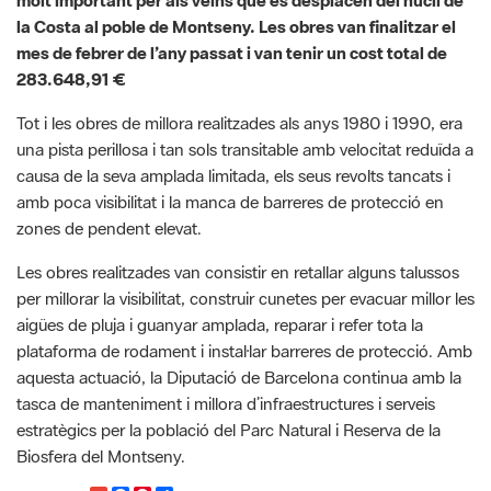
Tot i les obres de millora realitzades als anys 1980 i 1990, era
una pista perillosa i tan sols transitable amb velocitat reduïda a
causa de la seva amplada limitada, els seus revolts tancats i
amb poca visibilitat i la manca de barreres de protecció en
zones de pendent elevat.
Les obres realitzades van consistir en retallar alguns talussos
per millorar la visibilitat, construir cunetes per evacuar millor les
aigües de pluja i guanyar amplada, reparar i refer tota la
plataforma de rodament i instal·lar barreres de protecció. Amb
aquesta actuació, la Diputació de Barcelona continua amb la
tasca de manteniment i millora d’infraestructures i serveis
estratègics per la població del Parc Natural i Reserva de la
Biosfera del Montseny.
G
F
P
C
compartir
m
a
i
o
Font de la informació: Xarxa de Parcs Naturals
a
c
n
m
i
e
t
p
l
b
e
a
Categoria: Montseny, Prevenció incendis, Turisme sostenible,
o
r
r
ODS, Inversions i obres,