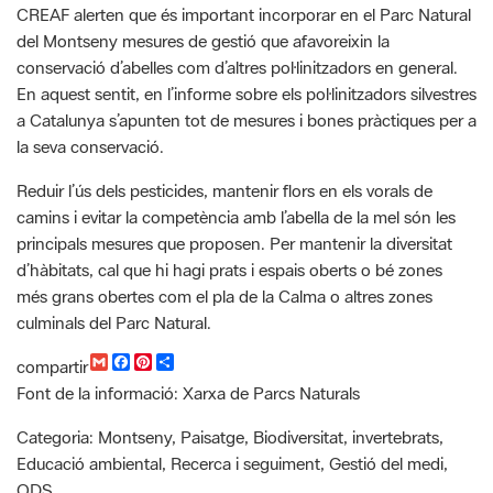
En aquest sentit, en l’informe sobre els pol·linitzadors silvestres
a Catalunya s’apunten tot de mesures i bones pràctiques per a
la seva conservació.
Reduir l’ús dels pesticides, mantenir flors en els vorals de
camins i evitar la competència amb l’abella de la mel són les
principals mesures que proposen. Per mantenir la diversitat
d’hàbitats, cal que hi hagi prats i espais oberts o bé zones
més grans obertes com el pla de la Calma o altres zones
culminals del Parc Natural.
G
F
P
C
compartir
m
a
i
o
Font de la informació: Xarxa de Parcs Naturals
a
c
n
m
i
e
t
p
l
b
e
a
Categoria: Montseny, Paisatge, Biodiversitat, invertebrats,
o
r
r
Educació ambiental, Recerca i seguiment, Gestió del medi,
o
e
t
k
s
i
ODS,
t
r