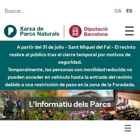
Saltar al contenido principal
CA
ES
Hasta diciembre de 2026 - Parque Fluvial Besós -
Afectaciones en el cauce del Parque Fluvial del Besòs debido
a obras de construcción de una pasarela sobre el río
L'Informatiu dels Parcs
L'informatiu
Notícia
Montseny - El primer catàleg d’abelles del Parc Natural del
Montseny identifica 274 espècies