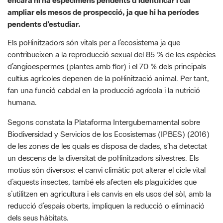
Els pol·linitzadors són vitals per a l’ecosistema ja que
contribueixen a la reproducció sexual del 85 % de les espècies
d’angioespermes (plantes amb flor) i el 70 % dels principals
cultius agrícoles depenen de la pol·linització animal. Per tant,
fan una funció cabdal en la producció agrícola i la nutrició
humana.
Segons constata la Plataforma Intergubernamental sobre
Biodiversidad y Servicios de los Ecosistemas (IPBES) (2016)
de les zones de les quals es disposa de dades, s’ha detectat
un descens de la diversitat de pol·linitzadors silvestres. Els
motius són diversos: el canvi climàtic pot alterar el cicle vital
d’aquests insectes, també els afecten els plaguicides que
s’utilitzen en agricultura i els canvis en els usos del sòl, amb la
reducció d’espais oberts, impliquen la reducció o eliminació
dels seus hàbitats.
A Europa, el 2022 es va iniciar un pla pilot: el projecte SPRING
(
Strengthening Pollinator Recovery through INdicators and