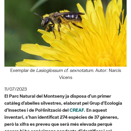
Exemplar de
Lasioglossum cf. sexnotatum
. Autor: Narcís
Vicens
11/07/2023
El Parc Natural del Montseny ja disposa d’un primer
catàleg d’abelles silvestres, elaborat pel Grup d’Ecologia
d’Insectes i de Pol·linització del
CREAF
. En aquest
inventari, s’han identificat 274 espècies de 37 gèneres,
però la xifra es preveu que serà més elevada perquè
encara hi ha espècimens pendents d’identificar i cal
ampliar els mesos de prospecció, ja que hi ha períodes
pendents d’estudiar.