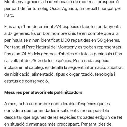
Fins ara, s’han determinat 274 espècies d’abelles pertanyents
a 37 gèneres. És un bon nombre si és té en compte que a la
península se n’han identificat 1.100 repartides en 50 gèneres.
Per tant, al Parc Natural del Montseny es troben representats
fins a un 74 % dels gèneres d’abelles de tota la península i fins
i al voltant del 25 % de les espècies. Per a cada espècie
inclosa en el catàleg, es detalla la següent informació: substrat
de nidificació, alimentació, tipus d’organització, fenologia i
estatus de conservació.
Mesures per afavorir els pol·linitzadors
A més, hi ha un nombre considerable d’espècies que es
considera que tenen dades insuficients i no és possible
descartar que algunes de les espècies trobades estiguin de fet
en situació d’amenaça més preocupant. Per tant, des del
CREAF alerten que és important incorporar en el Parc Natural
del Montseny mesures de gestió que afavoreixin la
conservació d’abelles com d’altres pol·linitzadors en general.