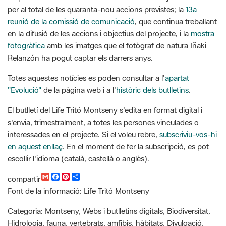
fotogràfica
amb les imatges que el fotògraf de natura Iñaki
Relanzón ha pogut captar els darrers anys.
Totes aquestes notícies es poden consultar a l'
apartat
"Evolució"
de la pàgina web i a l'
històric dels butlletins
.
El butlletí del Life Tritó Montseny s'edita en format digital i
s'envia, trimestralment, a totes les persones vinculades o
interessades en el projecte. Si el voleu rebre,
subscriviu-vos-hi
en aquest enllaç
. En el moment de fer la subscripció, es pot
escollir l'idioma (català, castellà o anglès).
G
F
P
C
compartir
m
a
i
o
Font de la informació: Life Tritó Montseny
a
c
n
m
i
e
t
p
l
b
e
a
Categoria: Montseny, Webs i butlletins digitals, Biodiversitat,
o
r
r
Hidrologia, fauna, vertebrats, amfibis, hàbitats, Divulgació,
o
e
t
k
s
i
Webs, Publicacions, Exposicions, Diputació de Barcelona,
t
r
ODS,