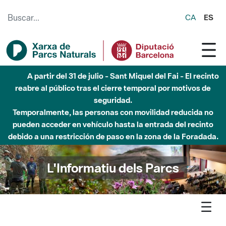
Saltar al contenido principal
CA
ES
Hasta diciembre de 2026 - Parque Fluvial Besós -
Afectaciones en el cauce del Parque Fluvial del Besòs debido
a obras de construcción de una pasarela sobre el río
L'Informatiu dels Parcs
L'informatiu
Notícia
Montseny - Ja es pot consultar el 9è butlletí del Life Tritó
Montseny