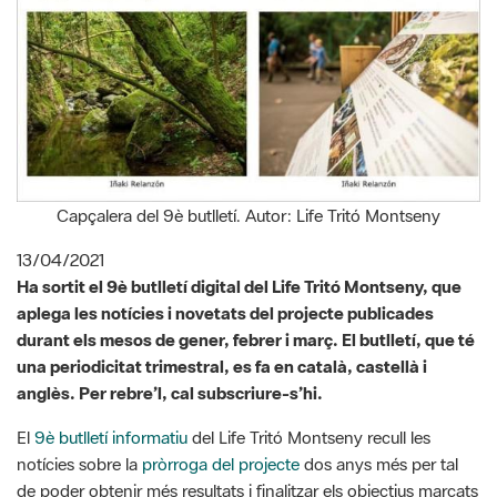
Capçalera del 9è butlletí. Autor: Life Tritó Montseny
13/04/2021
Ha sortit el 9è butlletí digital del Life Tritó Montseny, que
aplega les notícies i novetats del projecte publicades
durant els mesos de gener, febrer i març. El butlletí, que té
una periodicitat trimestral, es fa en català, castellà i
anglès. Per rebre’l, cal subscriure-s’hi.
El
9è butlletí informatiu
del Life Tritó Montseny recull les
notícies sobre la
pròrroga del projecte
dos anys més per tal
de poder obtenir més resultats i finalitzar els objectius marcats
per al total de les quaranta-nou accions previstes; la
13a
reunió de la comissió de comunicació
, que continua treballant
en la difusió de les accions i objectius del projecte, i la
mostra