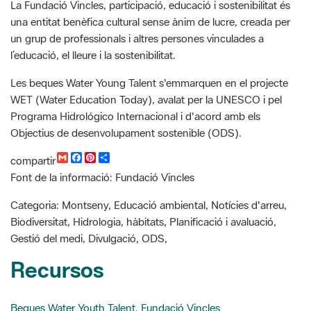
un grup de professionals i altres persones vinculades a
l’educació, el lleure i la sostenibilitat.
Les beques Water Young Talent s'emmarquen en el projecte
WET (Water Education Today), avalat per la UNESCO i pel
Programa Hidrológico Internacional i d'acord amb els
Objectius de desenvolupament sostenible (ODS).
G
F
P
C
compartir
m
a
i
o
Font de la informació: Fundació Vincles
a
c
n
m
i
e
t
p
l
b
e
a
Categoria: Montseny, Educació ambiental, Notícies d'arreu,
o
r
r
Biodiversitat, Hidrologia, hàbitats, Planificació i avaluació,
o
e
t
k
s
i
Gestió del medi, Divulgació, ODS,
t
r
Recursos
Beques Water Youth Talent. Fundació Vincles
Bases [PDF]