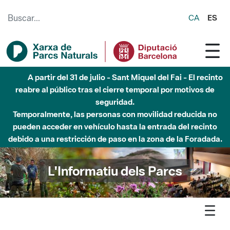
Saltar al contenido principal
CA
ES
6 de agosto - Parque Fluvial Besós - Activación de la
Fase de Alerta del Parque Fluvial del Besòs por lluvias
intensas.
Cerrados los accesos al Parque.
L'Informatiu dels Parcs
L'informatiu
Notícia
Montseny - La Fundació Vincles convoca beques per