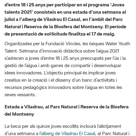
juliol a l'alberg de Viladrau El Casal, en l'àmbit del Parc
Natural i Reserva de la Biosfera del Montseny. El període
de presentació de sol·licituds finalitza el 17 de maig. ​​​​​​​
Organitzades per la Fundació Vincles, les beques Water Youth
Talent. Setmana d’innovació didàctica sobre l’aigua 2021
s’adrecen a joves d’entre 18 i 25 anys preocupats per l’ús i la
gestió de l’aigua i amb ganes de compartir i desenvolupar
idees innovadores. L’objectiu principal és implicar joves
creatius en la creació i el disseny d’un banc d’activitats i
recursos pedagògics innovadors sobre l’aigua en totes les
seves vessants.
Estada a Viladrau, al Parc Natural i Reserva de la Biosfera
del Montseny
La beca per als quinze joves escollits inclourà l’allotjament
d’una setmana a l’
alberg de Viladrau El Casal
, al Parc Natural i
Reserva de la Biosfera del Montseny, les dietes, el suport
continuat de l’equip de formadors, dues sortides de