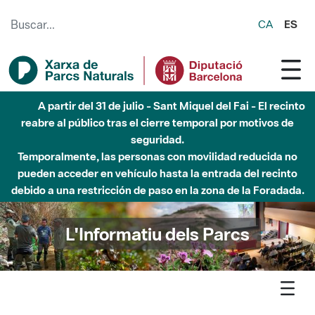
Saltar al contenido principal
CA
ES
Hasta diciembre de 2026 - Parque Fluvial Besós -
Afectaciones en el cauce del Parque Fluvial del Besòs debido
a obras de construcción de una pasarela sobre el río
L'Informatiu dels Parcs
L'informatiu
Notícia
Montseny - La mostra '40 anys de conservació i educació
ambiental al Parc Natural i Reserva de la Biosfera del Montseny'