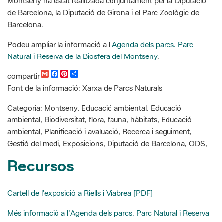
Podeu ampliar la informació a l'
Agenda dels parcs. Parc
Natural i Reserva de la Biosfera del Montseny
.
G
F
P
C
compartir
m
a
i
o
Font de la informació: Xarxa de Parcs Naturals
a
c
n
m
i
e
t
p
l
b
e
a
Categoria: Montseny, Educació ambiental, Educació
o
r
r
ambiental, Biodiversitat, flora, fauna, hàbitats, Educació
o
e
t
k
s
i
ambiental, Planificació i avaluació, Recerca i seguiment,
t
r
Gestió del medi, Exposicions, Diputació de Barcelona, ODS,
Recursos
Cartell de l'exposició a Riells i Viabrea [PDF]
Més informació a l'Agenda dels parcs. Parc Natural i Reserva
de la Bisofera del Montseny
Centre Cultural La Casa Nova de Can Plana (Riells i Viabrea)