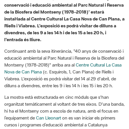
Riells i Viabrea. L'exposició es podrà visitar de dilluns a
divendres, de les 9 a les 14 h i de les 15 a les 20 h, i
l'entrada és lliure.
Continuant amb la seva itinerància, "40 anys de conservació i
educació ambiental al Parc Natural i Reserva de la Biosfera del
Montseny (1978-2018)" arriba ara al
Centre Cultural La Casa
Nova de Can Plana
(c. Esquirols, 1, Can Plana) de Riells i
Viabrea. L'exposició es podrà visitar del 14 al 29 d'abril, de
dilluns a divendres, entre les 9 i les 14 h i les 15 i les 20 h.
La mostra està estructurada en cinc mòduls que s'han
organitzat temàticament al voltant de tres eixos. D'una banda,
hi ha el Montseny com a escola de natura, amb el focus en
l’equipament de
Can Lleonart
on es van iniciar els primers
cursos i programes d’educació ambiental a Catalunya
vinculats amb l’excursionisme i les bones pràctiques; d'una
altra, trobem el Montseny com a espai viu en què destaquen
el patrimoni natural i la seva diversitat faunística, flora,