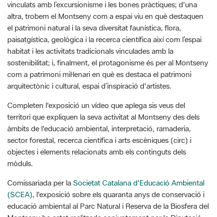
paisatgística, geològica i la recerca científica així com l’espai
habitat i les activitats tradicionals vinculades amb la
sostenibilitat; i, finalment, el protagonisme és per al Montseny
com a patrimoni mil·lenari en què es destaca el patrimoni
arquitectònic i cultural, espai d’inspiració d'artistes.
Completen l'exposició un vídeo que aplega sis veus del
territori que expliquen la seva activitat al Montseny des dels
àmbits de l'educació ambiental, interpretació, ramaderia,
sector forestal, recerca científica i arts escèniques (circ) i
objectes i elements relacionats amb els continguts dels
mòduls.
Comissariada per la
Societat Catalana d'Educació Ambiental
(SCEA)
, l'exposició sobre els quaranta anys de conservació i
educació ambiental al Parc Natural i Reserva de la Biosfera del
Montseny ha estat realitzada conjuntament per la Diputació
de Barcelona, la Diputació de Girona i el Parc Zoològic de
Barcelona.