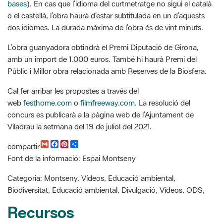
bases
). En cas que l’idioma del curtmetratge no sigui el català
o el castellà, l’obra haurà d’estar subtitulada en un d’aquests
dos idiomes. La durada màxima de l’obra és de vint minuts.
L’obra guanyadora obtindrà el Premi Diputació de Girona,
amb un import de 1.000 euros. També hi haurà Premi del
Públic i Millor obra relacionada amb Reserves de la Biosfera.
Cal fer arribar les propostes a través del
web
festhome.com
o
filmfreeway.com
. La resolució del
concurs es publicarà a la pàgina web de l’Ajuntament de
Viladrau la setmana del 19 de juliol del 2021.
G
F
P
C
compartir
m
a
i
o
Font de la informació: Espai Montseny
a
c
n
m
i
e
t
p
l
b
e
a
Categoria: Montseny, Vídeos, Educació ambiental,
o
r
r
Biodiversitat, Educació ambiental, Divulgació, Vídeos, ODS,
o
e
t
k
s
i
Recursos
t
r