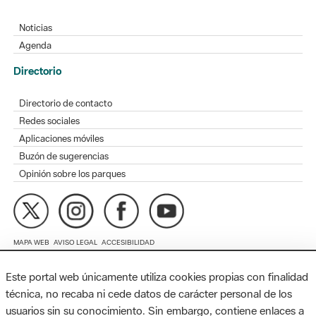
Noticias
Agenda
Directorio
Directorio de contacto
Redes sociales
Aplicaciones móviles
Buzón de sugerencias
Opinión sobre los parques
MAPA WEB
AVISO LEGAL
ACCESIBILIDAD
Este portal web únicamente utiliza cookies propias con finalidad
Diputación de Barcelona. Edifici Llacuna, 1a planta. Badajoz, 49.
08005 Barcelona. Tel. 934 022 428 / xarxaparcs@diba.cat
técnica, no recaba ni cede datos de carácter personal de los
usuarios sin su conocimiento. Sin embargo, contiene enlaces a