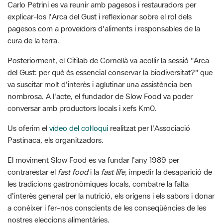
cura de la terra.
Posteriorment, el Citilab de Cornellà va acollir la sessió "Arca
del Gust: per què és essencial conservar la biodiversitat?" que
va suscitar molt d'interès i aglutinar una assistència ben
nombrosa. A l'acte, el fundador de Slow Food va poder
conversar amb productors locals i xefs Km0.
Us oferim el
vídeo del col·loqui
realitzat per l'Associació
Pastinaca, els organitzadors.
El moviment Slow Food es va fundar l'any 1989 per
contrarestar el
fast food
i la
fast life
, impedir la desaparició de
les tradicions gastronòmiques locals, combatre la falta
d'interès general per la nutrició, els orígens i els sabors i donar
a conèixer i fer-nos conscients de les conseqüències de les
nostres eleccions alimentàries.
Des de la seva creació, 1.519 productes de diferents països de
tot el món han estat agregats a l'anomenada "Arca del Gust