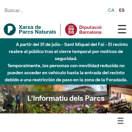
Saltar al contenido principal
CA
ES
Hasta diciembre de 2026 - Parque Fluvial Besós -
Afectaciones en el cauce del Parque Fluvial del Besòs debido
a obras de construcción de una pasarela sobre el río
L'Informatiu dels Parcs
L'informatiu
Notícia
Parc Agrari - Carlo Petrini, el fundador del moviment Slow
Food, visita el Parc Agrari del Baix Llobregat