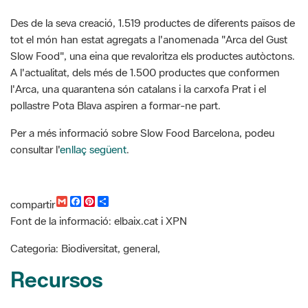
Slow Food", una eina que revaloritza els productes autòctons.
A l'actualitat, dels més de 1.500 productes que conformen
l'Arca, una quarantena són catalans i la carxofa Prat i el
pollastre Pota Blava aspiren a formar-ne part.
Per a més informació sobre Slow Food Barcelona, podeu
consultar l'
enllaç següent
.
G
F
P
C
compartir
m
a
i
o
Font de la informació: elbaix.cat i XPN
a
c
n
m
i
e
t
p
l
b
e
a
Categoria: Biodiversitat, general,
o
r
r
o
e
t
Recursos
k
s
i
t
r
Slow Food Barcelona
Col·loqui amb Carlo Petrini al Citilab. Org.: Associació