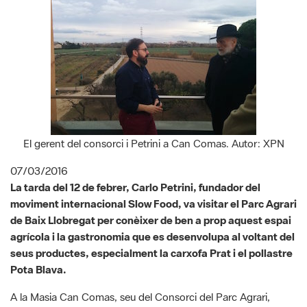
El gerent del consorci i Petrini a Can Comas. Autor: XPN
07/03/2016
La tarda del 12 de febrer, Carlo Petrini, fundador del
moviment internacional Slow Food, va visitar el Parc Agrari
de Baix Llobregat per conèixer de ben a prop aquest espai
agrícola i la gastronomia que es desenvolupa al voltant del
seus productes, especialment la carxofa Prat i el pollastre
Pota Blava.
A la Masia Can Comas, seu del Consorci del Parc Agrari,
Carlo Petrini es va reunir amb pagesos i restauradors per
explicar-los l'Arca del Gust i reflexionar sobre el rol dels
pagesos com a proveïdors d'aliments i responsables de la