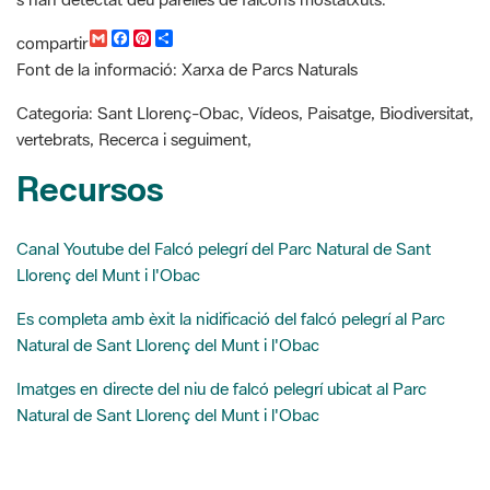
G
F
P
C
compartir
m
a
i
o
Font de la informació: Xarxa de Parcs Naturals
a
c
n
m
i
e
t
p
l
b
e
a
Categoria: Sant Llorenç-Obac, Vídeos, Paisatge, Biodiversitat,
o
r
r
vertebrats, Recerca i seguiment,
o
e
t
k
s
i
Recursos
t
r
Canal Youtube del Falcó pelegrí del Parc Natural de Sant
Llorenç del Munt i l'Obac
Es completa amb èxit la nidificació del falcó pelegrí al Parc
Natural de Sant Llorenç del Munt i l'Obac
Imatges en directe del niu de falcó pelegrí ubicat al Parc
Natural de Sant Llorenç del Munt i l'Obac