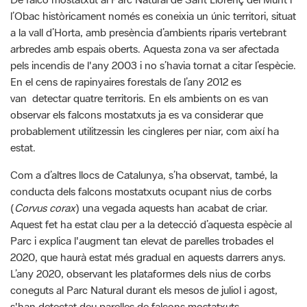
l’Obac històricament només es coneixia un únic territori, situat
a la vall d’Horta, amb presència d’ambients riparis vertebrant
arbredes amb espais oberts. Aquesta zona va ser afectada
pels incendis de l'any 2003 i no s’havia tornat a citar l’espècie.
En el cens de rapinyaires forestals de l’any 2012 es
van detectar quatre territoris. En els ambients on es van
observar els falcons mostatxuts ja es va considerar que
probablement utilitzessin les cingleres per niar, com així ha
estat.
Com a d’altres llocs de Catalunya, s’ha observat, també, la
conducta dels falcons mostatxuts ocupant nius de corbs
(
Corvus corax
) una vegada aquests han acabat de criar.
Aquest fet ha estat clau per a la detecció d’aquesta espècie al
Parc i explica l'augment tan elevat de parelles trobades el
2020, que haurà estat més gradual en aquests darrers anys.
L’any 2020, observant les plataformes dels nius de corbs
coneguts al Parc Natural durant els mesos de juliol i agost,
s'han detectat deu parelles de falcons mostatxuts.