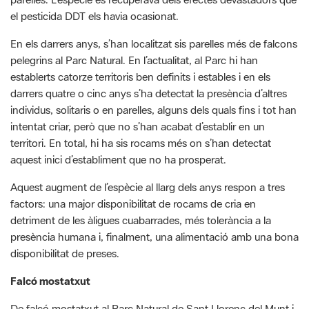
el pesticida DDT els havia ocasionat.
En els darrers anys, s’han localitzat sis parelles més de falcons
pelegrins al Parc Natural. En l’actualitat, al Parc hi han
establerts catorze territoris ben definits i estables i en els
darrers quatre o cinc anys s’ha detectat la presència d’altres
individus, solitaris o en parelles, alguns dels quals fins i tot han
intentat criar, però que no s’han acabat d’establir en un
territori. En total, hi ha sis rocams més on s’han detectat
aquest inici d’establiment que no ha prosperat.
Aquest augment de l’espècie al llarg dels anys respon a tres
factors: una major disponibilitat de rocams de cria en
detriment de les àligues cuabarrades, més tolerància a la
presència humana i, finalment, una alimentació amb una bona
disponibilitat de preses.
Falcó mostatxut
De falcó mostatxut al Parc Natural de Sant Llorenç del Munt i