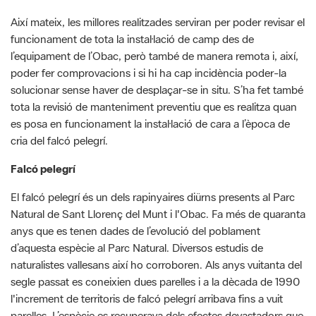
Així mateix, les millores realitzades serviran per poder revisar el
funcionament de tota la instal·lació de camp des de
l’equipament de l’Obac, però també de manera remota i, així,
poder fer comprovacions i si hi ha cap incidència poder-la
solucionar sense haver de desplaçar-se in situ. S’ha fet també
tota la revisió de manteniment preventiu que es realitza quan
es posa en funcionament la instal·lació de cara a l’època de
cria del falcó pelegrí.
Falcó pelegrí
El falcó pelegrí és un dels rapinyaires diürns presents al Parc
Natural de Sant Llorenç del Munt i l'Obac. Fa més de quaranta
anys que es tenen dades de l’evolució del poblament
d’aquesta espècie al Parc Natural. Diversos estudis de
naturalistes vallesans així ho corroboren. Als anys vuitanta del
segle passat es coneixien dues parelles i a la dècada de 1990
l'increment de territoris de falcó pelegrí arribava fins a vuit
parelles. L’espècie es recuperava dels efectes devastadors que