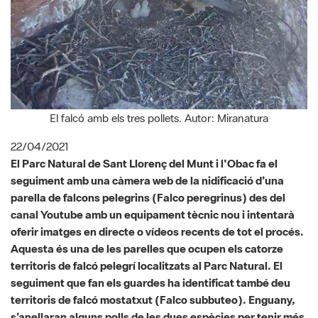
El falcó amb els tres pollets. Autor: Miranatura
22/04/2021
El Parc Natural de Sant Llorenç del Munt i l'Obac fa el
seguiment amb una càmera web de la nidificació d’una
parella de falcons pelegrins (
Falco peregrinus
) des del
canal Youtube amb un equipament tècnic nou i intentarà
oferir imatges en directe o vídeos recents de tot el procés.
Aquesta és una de les parelles que ocupen els catorze
territoris de falcó pelegrí localitzats al Parc Natural. El
seguiment que fan els guardes ha identificat també deu
territoris de falcó mostatxut (
Falco subbuteo
). Enguany,
s’anellaran alguns polls de les dues espècies per tenir més