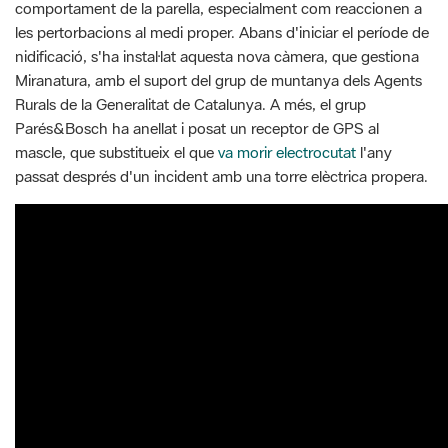
comportament de la parella, especialment com reaccionen a
les pertorbacions al medi proper. Abans d'iniciar el període de
nidificació, s'ha instal·lat aquesta nova càmera, que gestiona
Miranatura, amb el suport del grup de muntanya dels Agents
Rurals de la Generalitat de Catalunya. A més, el grup
Parés&Bosch ha anellat i posat un receptor de GPS al
mascle, que substitueix el que
va morir electrocutat
l'any
passat després d'un incident amb una torre elèctrica propera.