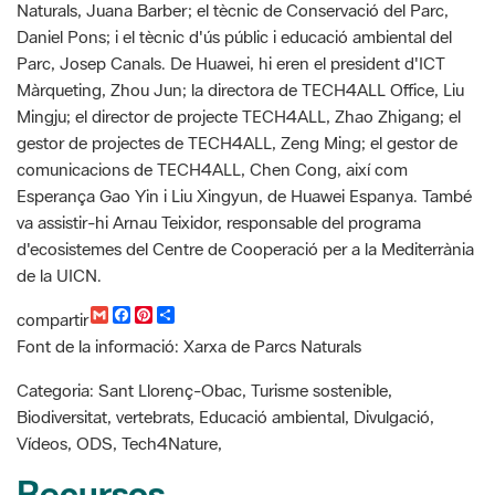
Naturals, Juana Barber; el tècnic de Conservació del Parc,
Daniel Pons; i el tècnic d'ús públic i educació ambiental del
Parc, Josep Canals. De Huawei, hi eren el president d'ICT
Màrqueting, Zhou Jun; la directora de TECH4ALL Office, Liu
Mingju; el director de projecte TECH4ALL, Zhao Zhigang; el
gestor de projectes de TECH4ALL, Zeng Ming; el gestor de
comunicacions de TECH4ALL, Chen Cong, així com
Esperança Gao Yin i Liu Xingyun, de Huawei Espanya. També
va assistir-hi Arnau Teixidor, responsable del programa
d'ecosistemes del Centre de Cooperació per a la Mediterrània
de la UICN.
G
F
P
C
compartir
m
a
i
o
Font de la informació: Xarxa de Parcs Naturals
a
c
n
m
i
e
t
p
l
b
e
a
Categoria: Sant Llorenç-Obac, Turisme sostenible,
o
r
r
Biodiversitat, vertebrats, Educació ambiental, Divulgació,
o
e
t
k
s
i
Vídeos, ODS, Tech4Nature,
t
r
Recursos