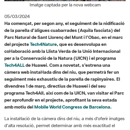
Imatge captada per la nova webcam
05/03/2024
Ha començat, per segon any, el seguiment de la nidificació
de la parella d'àligues cuabarrades (
Aquila fasciata
) del
Parc Natural de Sant Llorenç del Munt i l'Obac, en el marc
del projecte
Tech4Nature
, que es desenvolupa en
col·laboració amb la Llista Verda de la Unió Internacional
per a la Conservació de la Natura (UICN) i el programa
Tech4ALL
de Huawei. Com a novetat, s'estrena una
càmera web instal·lada dins del niu, que permetrà fer un
seguiment més exhaustiu de la parella de rapinyaires. El
divendres 1 de març, directius de Huawei i del seu
programa Tech4All, així com de la UICN, van visitar el Parc
per aprofundir en el projecte, aprofitant la seva estada
amb motiu del
Mobile World Congress de Barcelona
.
La instal·lació de la càmera dins del niu, a més d'oferir imatges
d'alta resolució, permet determinar amb més exactitud el