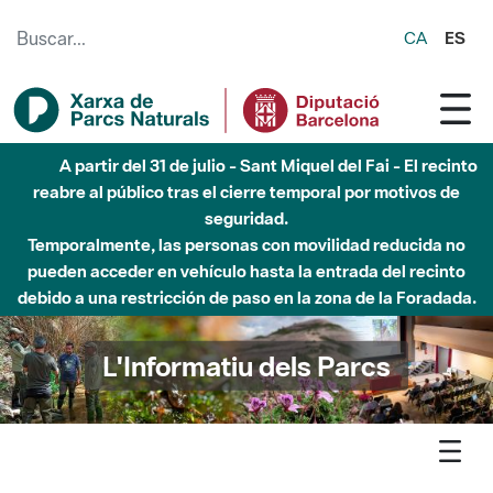
Saltar al contenido principal
CA
ES
Hasta diciembre de 2026 - Parque Fluvial Besós -
Afectaciones en el cauce del Parque Fluvial del Besòs debido
a obras de construcción de una pasarela sobre el río
L'Informatiu dels Parcs
L'informatiu
Notícia
Sant Llorenç - Vicenç Villatoro publica "Sant Llorenç del Munt
[Una biografia]", un retrat intim de la muntanya i la seva gent