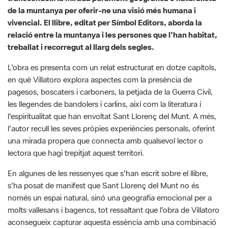
treballat i recorregut al llarg dels segles.
L'obra es presenta com un relat estructurat en dotze capítols,
en què Villatoro explora aspectes com la presència de
pagesos, boscaters i carboners, la petjada de la Guerra Civil,
les llegendes de bandolers i carlins, així com la literatura i
l'espiritualitat que han envoltat Sant Llorenç del Munt. A més,
l'autor recull les seves pròpies experiències personals, oferint
una mirada propera que connecta amb qualsevol lector o
lectora que hagi trepitjat aquest territori.
En algunes de les ressenyes que s'han escrit sobre el llibre,
s'ha posat de manifest que Sant Llorenç del Munt no és
només un espai natural, sinó una geografia emocional per a
molts vallesans i bagencs, tot ressaltant que l'obra de Villatoro
aconsegueix capturar aquesta essència amb una combinació
de memòria, història i reflexió.
Aquest nou volum esdevé, així, una lectura imprescindible per