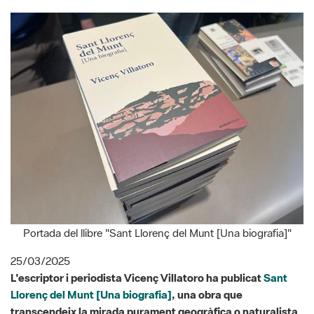
Portada del llibre "Sant Llorenç del Munt [Una biografia]"
25/03/2025
L'escriptor i periodista Vicenç Villatoro ha publicat
Sant
Llorenç del Munt [Una biografia]
, una obra que
transcendeix la mirada purament geogràfica o naturalista
de la muntanya per oferir-ne una visió més humana i
vivencial. El llibre, editat per Símbol Editors, aborda la
relació entre la muntanya i les persones que l'han habitat,