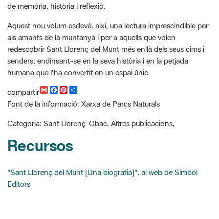
als amants de la muntanya i per a aquells que volen
redescobrir Sant Llorenç del Munt més enllà dels seus cims i
senders, endinsant-se en la seva història i en la petjada
humana que l'ha convertit en un espai únic.
G
F
P
C
compartir
m
a
i
o
Font de la informació: Xarxa de Parcs Naturals
a
c
n
m
i
e
t
p
l
b
e
a
Categoria: Sant Llorenç-Obac, Altres publicacions,
o
r
r
o
e
t
Recursos
k
s
i
t
r
"Sant Llorenç del Munt [Una biografia]", al web de Símbol
Editors
Buscador de noticias