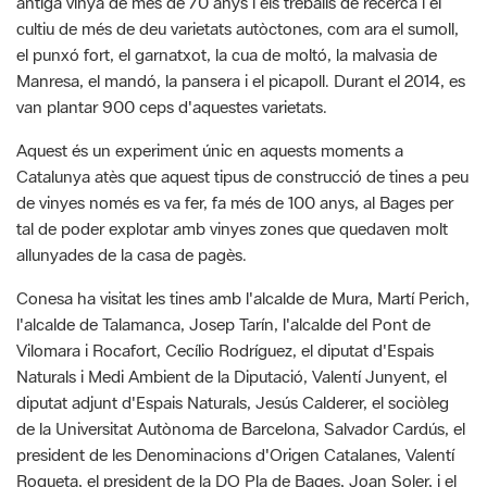
Manresa, el mandó, la pansera i el picapoll. Durant el 2014, es
van plantar 900 ceps d'aquestes varietats.
Aquest és un experiment únic en aquests moments a
Catalunya atès que aquest tipus de construcció de tines a peu
de vinyes només es va fer, fa més de 100 anys, al Bages per
tal de poder explotar amb vinyes zones que quedaven molt
allunyades de la casa de pagès.
Conesa ha visitat les tines amb l'alcalde de Mura, Martí Perich,
l'alcalde de Talamanca, Josep Tarín, l'alcalde del Pont de
Vilomara i Rocafort, Cecílio Rodríguez, el diputat d'Espais
Naturals i Medi Ambient de la Diputació, Valentí Junyent, el
diputat adjunt d'Espais Naturals, Jesús Calderer, el sociòleg
de la Universitat Autònoma de Barcelona, Salvador Cardús, el
president de les Denominacions d'Origen Catalanes, Valentí
Roqueta, el president de la DO Pla de Bages, Joan Soler, i el
coneixedor de les 150 tines i propietari de Cal Carter, Jordi
Perich.