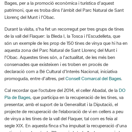
Durant la visita, s'ha fet un recorregut per tres grups de tines
de la vall del Flaquer: la Bleda I, la Tosca i l'Escudelleta, que
són un exemple de les prop de 150 tines de vinya que hi ha en
aquesta zona del Parc Natural de Sant Llorenç del Munt i
l'Obac. Aquestes tines són, a l'actualitat, de les més ben
conservades que existeixen i es troben en procés de
declaració com a Bé Cultural d'Interès Nacional, iniciativa
promoguda, entre d'altres, pel
Consell Comarcal del Bages
.
Cal recordar que l'octubre del 2014, el celler Abadal, de la
DO
Pla de Bages
, que participa en la recuperació de les tines, va
presentar, amb el suport de la Generalitat i la Diputació, el
projecte de recuperació de l'elaboració de vi en cellers a peu
de vinya a les tines de la vall del Flaquer, tal com es feia al
segle XIX. En aquesta finca s'ha impulsat la recuperació d'una
antiga vinya de més de 70 anys i els treballs de recerca i el
cultiu de més de deu varietats autòctones, com ara el sumoll,
el punxó fort, el garnatxot, la cua de moltó, la malvasia de