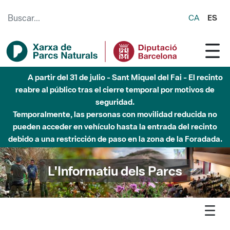
Saltar al contenido principal
CA
ES
Hasta diciembre de 2026 - Parque Fluvial Besós -
Afectaciones en el cauce del Parque Fluvial del Besòs debido
a obras de construcción de una pasarela sobre el río
L'Informatiu dels Parcs
L'informatiu
Notícia
Sant Llorenç - Mercè Conesa coneix la recuperació de les
tines de la vall del Flaquer