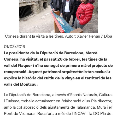
Conesa durant la visita a les tines. Autor: Xavier Renau / Diba
01/03/2016
La presidenta de la Diputació de Barcelona, Mercè
Conesa, ha visitat, el passat 26 de febrer, les tines de la
vall del Flaquer i n'ha conegut de primera mà el projecte de
recuperació. Aquest patrimoni arquitectònic tan exclusiu
explica la història del cultiu de la vinya en el territori de les
valls del Montcau.
La Diputació de Barcelona, a través d'Espais Naturals, Cultura
i Turisme, treballa actualment en l'elaboració d'un Pla director,
amb la col·laboració dels ajuntaments de Talamanca, Mura i el
Pont de Vilomara i Rocafort, a més de l'INCAVI i la DO Pla de
Bages, per a la promoció econòmica i turística d'aquest
patrimoni, que es troba dins l'àmbit del Parc Natural de Sant
Llorenç del Munt i l'Obac.