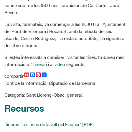
La visita, tanmateix, va començar a les 12.30 h a l'Ajuntament
del Pont de Vilomara i Rocafort, amb la rebuda del seu
alcalde, Cecílio Rodríguez, i la resta d'autoritats, i la signatura
del llibre d'honor.
Si esteu interessats a conèixer i visitar les tines, trobareu més
informació a l'
itinerari
i al
vídeo
següents.
G
F
P
C
compartir
m
a
i
o
Font de la informació: Diputació de Barcelona
a
c
n
m
i
e
t
p
l
b
e
a
Categoria: Sant Llorenç-Obac, general,
o
r
r
o
e
t
Recursos
k
s
i
t
r
Itinerari 'Les tines de la vall del Flaquer' [PDF]
Vídeo 'Tines a peu de vinyes' [Youtube]
Vídeo 'Mercè Conesa coneix la recuperació de les tines de la