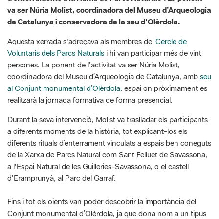
va ser Núria Molist, coordinadora del Museu d’Arqueologia
de Catalunya i conservadora de la seu d'Olèrdola.
Aquesta xerrada s'adreçava als membres del
Cercle de
Voluntaris dels Parcs Naturals
i hi van participar més de vint
persones. La ponent de l'activitat va ser Núria Molist,
coordinadora del Museu d’Arqueologia de Catalunya, amb
seu
al Conjunt monumental d’Olèrdola
, espai on pròximament es
realitzarà la jornada formativa de forma presencial.
Durant la seva intervenció, Molist va traslladar els participants
a diferents moments de la història, tot explicant-los els
diferents rituals d’enterrament vinculats a espais ben coneguts
de la Xarxa de Parcs Natural com Sant Feliuet de Savassona,
a l'Espai Natural de les Guilleries-Savassona, o el castell
d'Eramprunyà, al Parc del Garraf.
Fins i tot els oients van poder descobrir la importància del
Conjunt monumental d’Olèrdola, ja que dona nom a un tipus