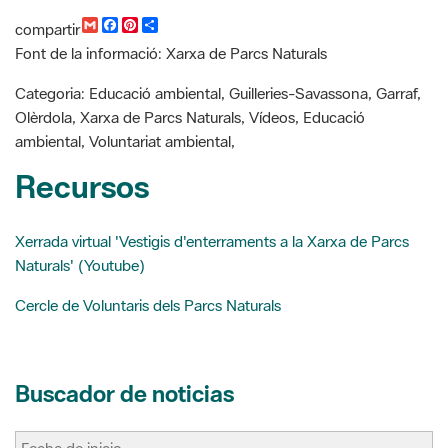
G
F
P
C
compartir
m
a
i
o
Font de la informació: Xarxa de Parcs Naturals
a
c
n
m
i
e
t
p
l
b
e
a
Categoria: Educació ambiental, Guilleries-Savassona, Garraf,
o
r
r
Olèrdola, Xarxa de Parcs Naturals, Vídeos, Educació
o
e
t
k
s
i
ambiental, Voluntariat ambiental,
t
r
Recursos
Xerrada virtual 'Vestigis d'enterraments a la Xarxa de Parcs
Naturals' (Youtube)
Cercle de Voluntaris dels Parcs Naturals
Buscador de noticias