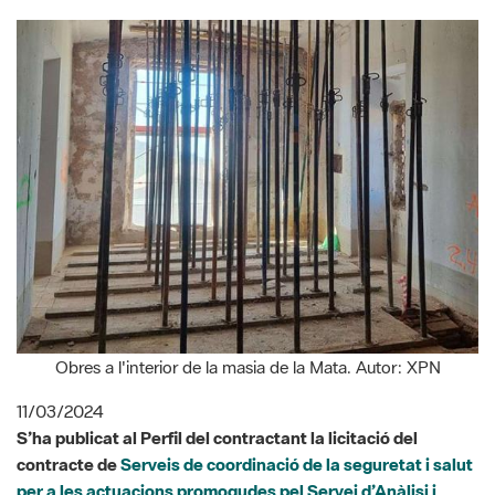
Obres a l'interior de la masia de la Mata. Autor: XPN
11/03/2024
S’ha publicat al Perfil del contractant la licitació del
contracte de
Serveis de coordinació de la seguretat i salut
per a les actuacions promogudes pel Servei d’Anàlisi i
Gestió Territorial Inversions i Obres de la Gerència de
Serveis d’Espais Naturals de la Diputació de Barcelona
.
Les ofertes es poden presentar fins al 25 de març a les 14