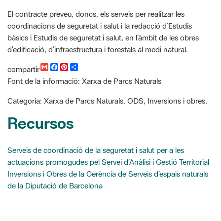
bàsics i Estudis de seguretat i salut, en l’àmbit de les obres
d’edificació, d’infraestructura i forestals al medi natural.
G
F
P
C
compartir
m
a
i
o
Font de la informació: Xarxa de Parcs Naturals
a
c
n
m
i
e
t
p
l
b
e
a
Categoria: Xarxa de Parcs Naturals, ODS, Inversions i obres,
o
r
r
o
e
t
Recursos
k
s
i
t
r
Serveis de coordinació de la seguretat i salut per a les
actuacions promogudes pel Servei d’Anàlisi i Gestió Territorial
Inversions i Obres de la Gerència de Serveis d’espais naturals
de la Diputació de Barcelona
Buscador de noticias