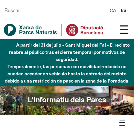
Saltar al contenido principal
CA
ES
Hasta diciembre de 2026 - Parque Fluvial Besós -
Afectaciones en el cauce del Parque Fluvial del Besòs debido
a obras de construcción de una pasarela sobre el río
L'Informatiu dels Parcs
L'informatiu
Notícia
Xarxa - Es licita el contracte de serveis de coordinacio de la
seguretat i salut per les obres de la Xarxa de Parcs Naturals