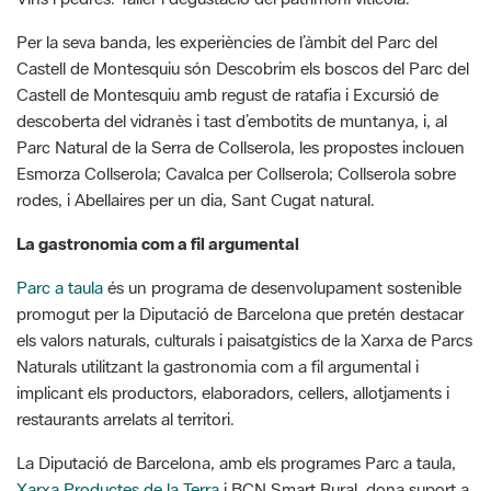
Castell de Montesquiu amb regust de ratafia i Excursió de
descoberta del vidranès i tast d’embotits de muntanya, i, al
Parc Natural de la Serra de Collserola, les propostes inclouen
Esmorza Collserola; Cavalca per Collserola; Collserola sobre
rodes, i Abellaires per un dia, Sant Cugat natural.
La gastronomia com a fil argumental
Parc a taula
és un programa de desenvolupament sostenible
promogut per la Diputació de Barcelona que pretén destacar
els valors naturals, culturals i paisatgístics de la Xarxa de Parcs
Naturals utilitzant la gastronomia com a fil argumental i
implicant els productors, elaboradors, cellers, allotjaments i
restaurants arrelats al territori.
La Diputació de Barcelona, amb els programes Parc a taula,
Xarxa Productes de la Terra
i BCN Smart Rural, dona suport a
les petites empreses agroalimentàries de proximitat i la cultura
gastronòmica local.