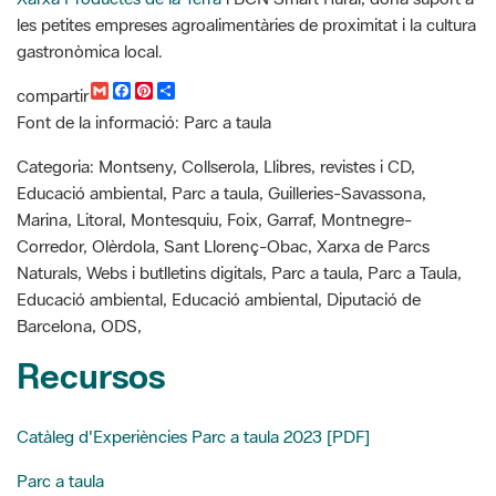
G
F
P
C
compartir
m
a
i
o
Font de la informació: Parc a taula
a
c
n
m
i
e
t
p
l
b
e
a
Categoria: Montseny, Collserola, Llibres, revistes i CD,
o
r
r
Educació ambiental, Parc a taula, Guilleries-Savassona,
o
e
t
k
s
i
Marina, Litoral, Montesquiu, Foix, Garraf, Montnegre-
t
r
Corredor, Olèrdola, Sant Llorenç-Obac, Xarxa de Parcs
Naturals, Webs i butlletins digitals, Parc a taula, Parc a Taula,
Educació ambiental, Educació ambiental, Diputació de
Barcelona, ODS,
Recursos
Catàleg d'Experiències Parc a taula 2023 [PDF]
Parc a taula