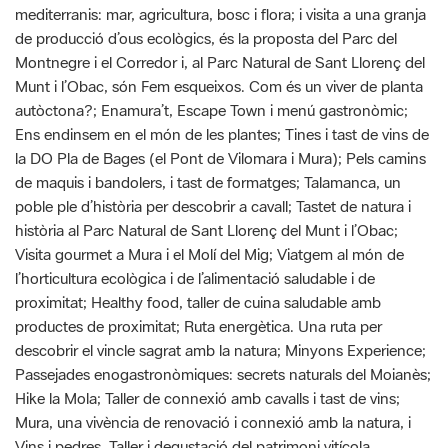
Munt i l’Obac, són Fem esqueixos. Com és un viver de planta
autòctona?; Enamura’t, Escape Town i menú gastronòmic;
Ens endinsem en el món de les plantes; Tines i tast de vins de
la DO Pla de Bages (el Pont de Vilomara i Mura); Pels camins
de maquis i bandolers, i tast de formatges; Talamanca, un
poble ple d’història per descobrir a cavall; Tastet de natura i
història al Parc Natural de Sant Llorenç del Munt i l’Obac;
Visita gourmet a Mura i el Molí del Mig; Viatgem al món de
l’horticultura ecològica i de l’alimentació saludable i de
proximitat; Healthy food, taller de cuina saludable amb
productes de proximitat; Ruta energètica. Una ruta per
descobrir el vincle sagrat amb la natura; Minyons Experience;
Passejades enogastronòmiques: secrets naturals del Moianès;
Hike la Mola; Taller de connexió amb cavalls i tast de vins;
Mura, una vivència de renovació i connexió amb la natura, i
Vins i pedres. Taller i degustació del patrimoni vitícola.
Per la seva banda, les experiències de l’àmbit del Parc del
Castell de Montesquiu són Descobrim els boscos del Parc del