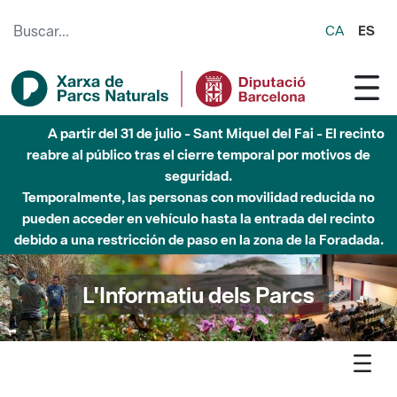
Saltar al contenido principal
CA
ES
Hasta diciembre de 2026 - Parque Fluvial Besós -
Afectaciones en el cauce del Parque Fluvial del Besòs debido
a obras de construcción de una pasarela sobre el río
L'Informatiu dels Parcs
L'informatiu
Notícia
Xarxa - Es publica un nou catàleg d’Experiències Parc a taula,
amb quaranta-quatre activitats