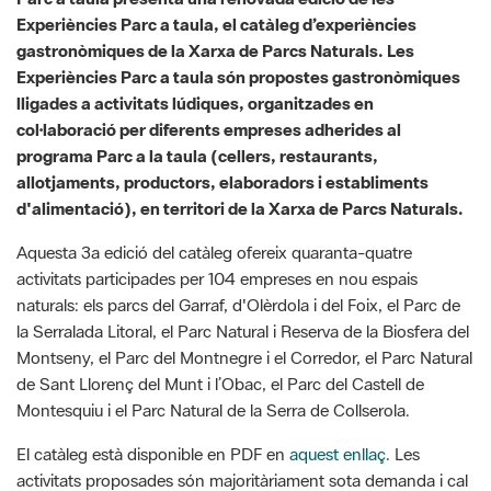
lligades a activitats lúdiques, organitzades en
col·laboració per diferents empreses adherides al
programa Parc a la taula (cellers, restaurants,
allotjaments, productors, elaboradors i establiments
d'alimentació), en territori de la Xarxa de Parcs Naturals.
Aquesta 3a edició del catàleg ofereix quaranta-quatre
activitats participades per 104 empreses en nou espais
naturals: els parcs del Garraf, d'Olèrdola i del Foix, el Parc de
la Serralada Litoral, el Parc Natural i Reserva de la Biosfera del
Montseny, el Parc del Montnegre i el Corredor, el Parc Natural
de Sant Llorenç del Munt i l’Obac, el Parc del Castell de
Montesquiu i el Parc Natural de la Serra de Collserola.
El catàleg està disponible en PDF en
aquest enllaç
. Les
activitats proposades són majoritàriament sota demanda i cal
contactar abans amb l’organitzador per fer la reserva, amb un
mínim de dos dies d’antelació. La realització de la proposta
està subjecta a un mínim d’inscripcions i el preu s’especifica