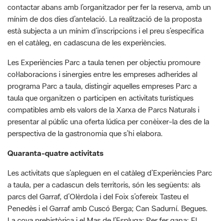
en el catàleg, en cadascuna de les experiències.
Les Experiències Parc a taula tenen per objectiu promoure
col·laboracions i sinergies entre les empreses adherides al
programa Parc a taula, distingir aquelles empreses Parc a
taula que organitzen o participen en activitats turístiques
compatibles amb els valors de la Xarxa de Parcs Naturals i
presentar al públic una oferta lúdica per conèixer-la des de la
perspectiva de la gastronomia que s’hi elabora.
Quaranta-quatre activitats
Les activitats que s’apleguen en el catàleg d’Experiències Parc
a taula, per a cadascun dels territoris, són les següents: als
parcs del Garraf, d’Olèrdola i del Foix s’ofereix Tasteu el
Penedès i el Garraf amb Cuscó Berga; Can Sadurní. Begues.
La cova prehistòrica i el Mas de l’Espluga; Per fer gana: El
Ferret, l’itinerari del carst; Tast d’art i cel: pintura amb vi, astres
i tast de vi i de productes de proximitat; Equilibri entre préssec
d’Ordal i cava del Penedès a Cuscó Berga; Visita i pícnic amb