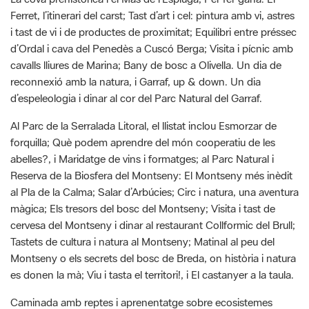
cavalls lliures de Marina; Bany de bosc a Olivella. Un dia de
reconnexió amb la natura, i Garraf, up & down. Un dia
d’espeleologia i dinar al cor del Parc Natural del Garraf.
Al Parc de la Serralada Litoral, el llistat inclou Esmorzar de
forquilla; Què podem aprendre del món cooperatiu de les
abelles?, i Maridatge de vins i formatges; al Parc Natural i
Reserva de la Biosfera del Montseny: El Montseny més inèdit
al Pla de la Calma; Salar d’Arbúcies; Circ i natura, una aventura
màgica; Els tresors del bosc del Montseny; Visita i tast de
cervesa del Montseny i dinar al restaurant Collformic del Brull;
Tastets de cultura i natura al Montseny; Matinal al peu del
Montseny o els secrets del bosc de Breda, on història i natura
es donen la mà; Viu i tasta el territori!, i El castanyer a la taula.
Caminada amb reptes i aprenentatge sobre ecosistemes
mediterranis: mar, agricultura, bosc i flora; i visita a una granja
de producció d’ous ecològics, és la proposta del Parc del
Montnegre i el Corredor i, al Parc Natural de Sant Llorenç del