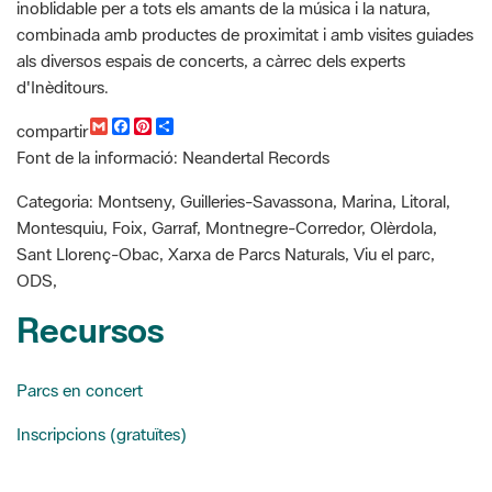
d'Inèditours.
G
F
P
C
compartir
m
a
i
o
Font de la informació: Neandertal Records
a
c
n
m
i
e
t
p
l
b
e
a
Categoria: Montseny, Guilleries-Savassona, Marina, Litoral,
o
r
r
Montesquiu, Foix, Garraf, Montnegre-Corredor, Olèrdola,
o
e
t
k
s
i
Sant Llorenç-Obac, Xarxa de Parcs Naturals, Viu el parc,
t
r
ODS,
Recursos
Parcs en concert
Inscripcions (gratuïtes)
Buscador de noticias