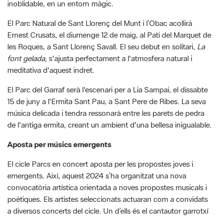
les Roques, a Sant Llorenç Savall. El seu debut en solitari,
La
font gelada,
s'ajusta perfectament a l'atmosfera natural i
meditativa d'aquest indret.
El Parc del Garraf serà l'escenari per a Lia Sampai, el dissabte
15 de juny a l'Ermita Sant Pau, a Sant Pere de Ribes. La seva
música delicada i tendra ressonarà entre les parets de pedra
de l'antiga ermita, creant un ambient d'una bellesa inigualable.
Aposta per músics emergents
El cicle Parcs en concert aposta per les propostes joves i
emergents. Així, aquest 2024 s’ha organitzat una nova
convocatòria artística orientada a noves propostes musicals i
poètiques. Els artistes seleccionats actuaran com a convidats
a diversos concerts del cicle. Un d’ells és el cantautor garrotxí
Joan Bramon, qui el diumenge 14 de juliol actuarà juntament
amb Sabana al Parc Natural i Reserva de la Biosfera del
Montseny, al Prat Rodó d’Arbúcies.