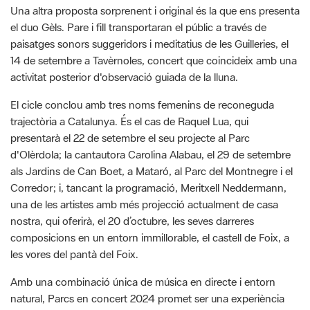
14 de setembre a Tavèrnoles, concert que coincideix amb una
activitat posterior d'observació guiada de la lluna.
El cicle conclou amb tres noms femenins de reconeguda
trajectòria a Catalunya. És el cas de Raquel Lua, qui
presentarà el 22 de setembre el seu projecte al Parc
d'Olèrdola; la cantautora Carolina Alabau, el 29 de setembre
als Jardins de Can Boet, a Mataró, al Parc del Montnegre i el
Corredor; i, tancant la programació, Meritxell Neddermann,
una de les artistes amb més projecció actualment de casa
nostra, qui oferirà, el 20 d’octubre, les seves darreres
composicions en un entorn immillorable, el castell de Foix, a
les vores del pantà del Foix.
Amb una combinació única de música en directe i entorn
natural, Parcs en concert 2024 promet ser una experiència
inoblidable per a tots els amants de la música i la natura,
combinada amb productes de proximitat i amb visites guiades
als diversos espais de concerts, a càrrec dels experts