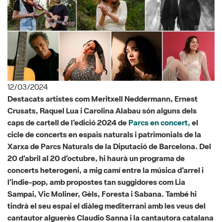
12/03/2024
Destacats artistes com Meritxell Neddermann, Ernest
Crusats, Raquel Lua i Carolina Alabau són alguns dels
caps de cartell de l’edició 2024 de
Parcs en concert,
el
cicle de concerts en espais naturals i patrimonials de la
Xarxa de Parcs Naturals de la Diputació de Barcelona. Del
20 d’abril al 20 d’octubre, hi haurà un programa de
concerts heterogeni, a mig camí entre la música d’arrel i
l’indie-pop, amb propostes tan suggidores com Lia
Sampai, Vic Moliner, Gèls, Foresta i Sabana. També hi
tindrà el seu espai el diàleg mediterrani amb les veus del
cantautor alguerès Claudio Sanna i la cantautora catalana
Rusó Sala. Les inscripcions, gratuüites, es poden fer en
aquesta web
.