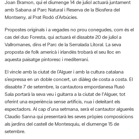
Propostes originals i a vegades no prou conegudes, com és el
cas del duo Foresta, qui actuarà el dissabte 20 de juliol a
Vallromanes, dins el Parc de la Serralada Litoral. La seva
proposta de folk americà i irlandès trobarà el seu lloc en
aquesta paisatge pintoresc i mediterrani.
El vincle amb la ciutat de l’Alguer i amb la cultura catalana
s’expressa en un doble concert, un diàleg de costa a costa. El
dissabte 7 de setembre, la cantautora empordanesa Rusó
Sala portarà la seva veu i guitarra a la ciutat de l'Alguer, tot
oferint una experiència sense artificis, nua i deleitant els
espectadors. Al cap d’una setmana, serà el cantautor alguerès
Claudio Sanna qui presentarà les seves pròpies composicions
als jardins del castell de Montesquiu, el diumenge 15 de
setembre.
Una altra proposta sorprenent i original és la que ens presenta
el duo Gèls. Pare i fill transportaran el públic a través de
paisatges sonors suggeridors i meditatius de les Guilleries, el