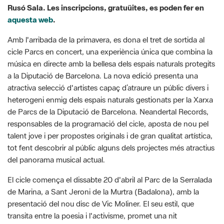
Amb l'arribada de la primavera, es dona el tret de sortida al
cicle Parcs en concert, una experiència única que combina la
música en directe amb la bellesa dels espais naturals protegits
a la Diputació de Barcelona. La nova edició presenta una
atractiva selecció d'artistes capaç d’atraure un públic divers i
heterogeni enmig dels espais naturals gestionats per la Xarxa
de Parcs de la Diputació de Barcelona. Neandertal Records,
responsables de la programació del cicle, aposta de nou pel
talent jove i per propostes originals i de gran qualitat artística,
tot fent descobrir al públic alguns dels projectes més atractius
del panorama musical actual.
El cicle comença el dissabte 20 d'abril al Parc de la Serralada
de Marina, a Sant Jeroni de la Murtra (Badalona), amb la
presentació del nou disc de Vic Moliner. El seu estil, que
transita entre la poesia i l'activisme, promet una nit
inoblidable, en un entorn màgic.
El Parc Natural de Sant Llorenç del Munt i l’Obac acollirà
Ernest Crusats, el diumenge 12 de maig, al Pati del Marquet de