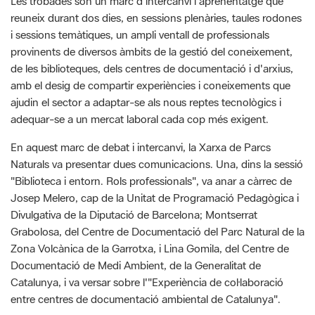
provinents de diversos àmbits de la gestió del coneixement,
de les biblioteques, dels centres de documentació i d'arxius,
amb el desig de compartir experiències i coneixements que
ajudin el sector a adaptar-se als nous reptes tecnològics i
adequar-se a un mercat laboral cada cop més exigent.
En aquest marc de debat i intercanvi, la Xarxa de Parcs
Naturals va presentar dues comunicacions. Una, dins la sessió
"Biblioteca i entorn. Rols professionals", va anar a càrrec de
Josep Melero, cap de la Unitat de Programació Pedagògica i
Divulgativa de la Diputació de Barcelona; Montserrat
Grabolosa, del Centre de Documentació del Parc Natural de la
Zona Volcànica de la Garrotxa, i Lina Gomila, del Centre de
Documentació de Medi Ambient, de la Generalitat de
Catalunya, i va versar sobre l'"Experiència de col·laboració
entre centres de documentació ambiental de Catalunya".
La comunicació va fer un repàs als més de vint anys de
col·laboració entre els centres de documentació d'una i altra
administració i de les principals tasques assolides fins al