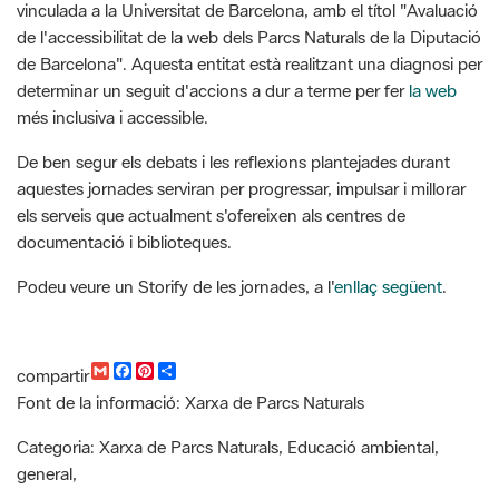
determinar un seguit d'accions a dur a terme per fer
la web
més inclusiva i accessible.
De ben segur els debats i les reflexions plantejades durant
aquestes jornades serviran per progressar, impulsar i millorar
els serveis que actualment s'ofereixen als centres de
documentació i biblioteques.
Podeu veure un Storify de les jornades, a l'
enllaç següent
.
G
F
P
C
compartir
m
a
i
o
Font de la informació: Xarxa de Parcs Naturals
a
c
n
m
i
e
t
p
l
b
e
a
Categoria: Xarxa de Parcs Naturals, Educació ambiental,
o
r
r
general,
o
e
t
k
s
i
Recursos
t
r