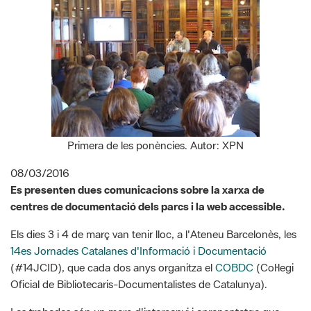
Primera de les ponències. Autor: XPN
08/03/2016
Es presenten dues comunicacions sobre la xarxa de
centres de documentació dels parcs i la web accessible.
Els dies 3 i 4 de març van tenir lloc, a l'Ateneu Barcelonès, les
14es Jornades Catalanes d'Informació i Documentació
(#14JCID), que cada dos anys organitza el
COBDC
(Col·legi
Oficial de Bibliotecaris-Documentalistes de Catalunya).
Les trobades són un marc d'intercanvi i aprenentatge que
reuneix durant dos dies, en sessions plenàries, taules rodones
i sessions temàtiques, un ampli ventall de professionals