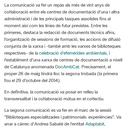
moment així com les línies de futur previstes. Entre les
primeres, destaca la redacció de documents tècnics afins,
l'organització de sessions de formació, les accions de difusió
conjunta de la xarxa i -també amb les xarxes de biblioteques
respectives- de la
celebració d'efemèrides ambientals
, i
l'establiment d'una xarxa de centres de documentació a nivell
de Catalunya anomenada
DocAmbCat
. Precisament, el
proper 26 de maig tindrà lloc la segona trobada (la primera
fou el 29 d'octubre del 2014).
En definitiva, la comunicació va posar en relleu la
transversalitat i la col·laboració mútua en el col·lectiu.
La segona comunicació es va fer en el marc de la sessió
"Biblioteques especialitzades i patrimonials: experiències". Va
anar a càrrec d'Andrea Sabaté de l'entitat
Adaptabit
,
vinculada a la Universitat de Barcelona, amb el títol "Avaluació
de l'accessibilitat de la web dels Parcs Naturals de la Diputació
de Barcelona". Aquesta entitat està realitzant una diagnosi per