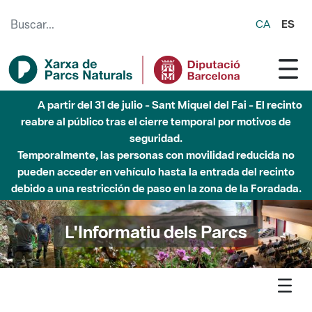
Saltar al contenido principal
CA
ES
Hasta diciembre de 2026 - Parque Fluvial Besós -
Afectaciones en el cauce del Parque Fluvial del Besòs debido
a obras de construcción de una pasarela sobre el río
L'Informatiu dels Parcs
L'informatiu
Notícia
Xarxa - La Xarxa de Parcs Naturals participa a les 14es
Jornades Catalanes d’Informació i Documentació