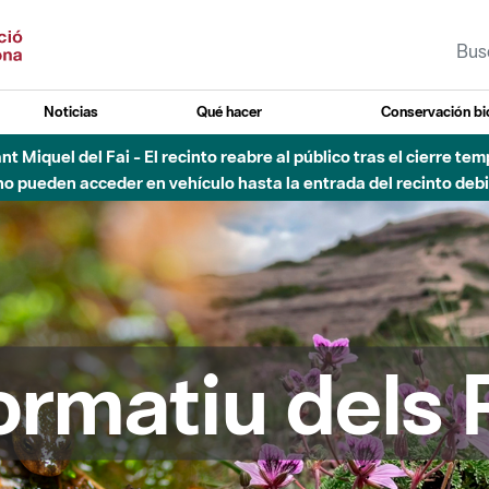
Noticias
Qué hacer
Conservación bi
sto - Sant Llorenç-Obac - Nivel 3 del Plan Alfa (peligro muy alt
formatiu dels 