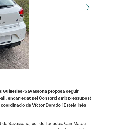
e les Guilleries-Savassona proposa seguir
eball, encarregat pel Consorci amb pressupost
 coordinació de Víctor Dorado i Estela Inés
.
iuet de Savassona, coll de Terrades, Can Mateu,
Natural, tenint en compte els objectius genèrics