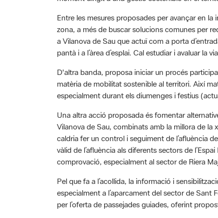
Entre les mesures proposades per avançar en la im
zona, a més de buscar solucions comunes per redu
a Vilanova de Sau que actuï com a porta d’entrada 
pantà i a l’àrea d’esplai. Cal estudiar i avaluar la 
D'altra banda, proposa iniciar un procés participa
matèria de mobilitat sostenible al territori. Així 
especialment durant els diumenges i festius (actu
Una altra acció proposada és fomentar alternative
Vilanova de Sau, combinats amb la millora de la xa
caldria fer un control i seguiment de l’afluència 
vàlid de l’afluència als diferents sectors de l’Espa
comprovació, especialment al sector de Riera Ma
Pel que fa a l’acollida, la informació i sensibilitz
especialment a l’aparcament del sector de Sant Fel
per l’oferta de passejades guiades, oferint propost
Així mateix, diu que cal col·laborar amb mitjans d