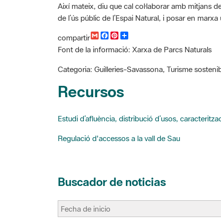
de l’ús públic de l’Espai Natural, i posar en mar
G
F
P
C
compartir
m
a
i
o
Font de la informació: Xarxa de Parcs Naturals
a
c
n
m
i
e
t
p
l
b
e
a
Categoria: Guilleries-Savassona, Turisme sosteni
o
r
r
o
e
t
Recursos
k
s
i
t
r
Estudi d’afluència, distribució d’usos, caracteritza
Regulació d'accessos a la vall de Sau
Buscador de noticias