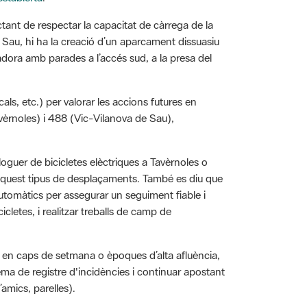
tant de respectar la capacitat de càrrega de la
Sau, hi ha la creació d’un aparcament dissuasiu
çadora amb parades a l’accés sud, a la presa del
als, etc.) per valorar les accions futures en
Tavèrnoles) i 488 (Vic-Vilanova de Sau),
oguer de bicicletes elèctriques a Tavèrnoles o
 d’aquest tipus de desplaçaments. També es diu que
 automàtics per assegurar un seguiment fiable i
icletes, i realitzar treballs de camp de
bils en caps de setmana o èpoques d’alta afluència,
ema de registre d'incidències i continuar apostant
d’amics, parelles).
ifós sigui coherent amb les estratègies de gestió