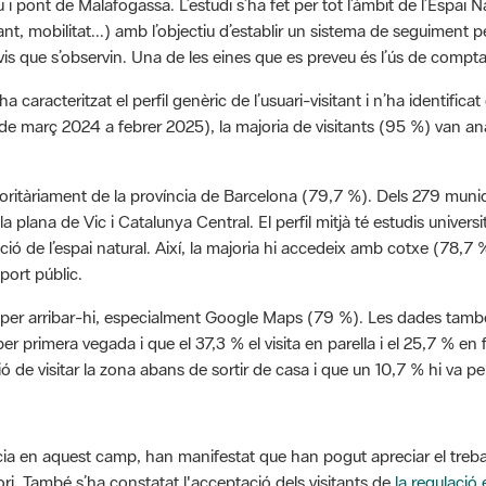
tant, mobilitat...) amb l’objectiu d’establir un sistema de seguiment pe
is que s’observin. Una de les eines que es preveu és l’ús de compt
 ha caracteritzat el perfil genèric de l’usuari-visitant i n’ha identific
(de març 2024 a febrer 2025), la majoria de visitants (95 %) van an
joritàriament de la província de Barcelona (79,7 %). Dels 279 munici
la plana de Vic i Catalunya Central. El perfil mitjà té estudis univer
ecció de l’espai natural. Així, la majoria hi accedeix amb cotxe (78,
sport públic.
) per arribar-hi, especialment Google Maps (79 %). Les dades també
r primera vegada i que el 37,3 % el visita en parella i el 25,7 % en f
 de visitar la zona abans de sortir de casa i que un 10,7 % hi va p
cia en aquest camp, han manifestat que han pogut apreciar el treball 
tori. També s’ha constatat l'acceptació dels visitants de
la regulació 