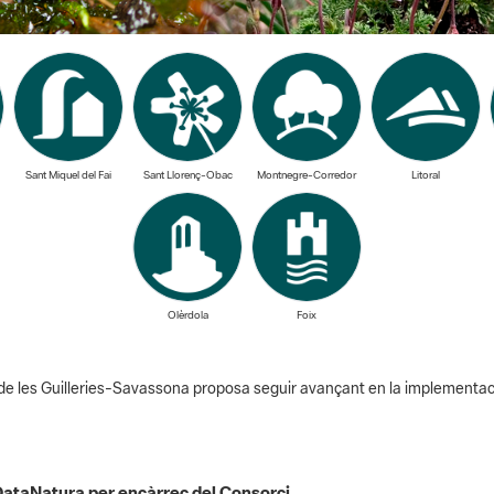
Sant Miquel del Fai
Sant Llorenç-Obac
Montnegre-Corredor
Litoral
Olèrdola
Foix
al de les Guilleries-Savassona proposa seguir avançant en la implementaci
oDataNatura per encàrrec del Consorci