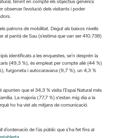
r observar l’evolució dels visitants i poder
adors.
at els patrons de mobilitat. Degut als baixos nivells
ar al pantà de Sau (s’estima que van ser 410.738)
pis identificats a les enquestes, se’n desprèn la
sitaris (49,3 %), és empleat per compte aliè (44 %)
7 %), furgoneta i autocaravana (9,7 %), un 4,3 %
 apunten que el 34,3 % visita l’Espai Natural més
amília. La majoria (77,7 %) s'estan mig dia a la
erquè ho ha vist als mitjans de comunicació.
d’ordenació de l’ús públic que s’ha fet fins al
establerta
.