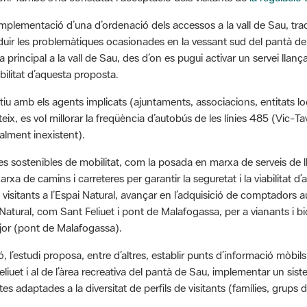
plementació d’una d’ordenació dels accessos a la vall de Sau, trac
ir les problemàtiques ocasionades en la vessant sud del pantà de 
principal a la vall de Sau, des d’on es pugui activar un servei llan
viabilitat d’aquesta proposta.
tiu amb els agents implicats (ajuntaments, associacions, entitats loc
mateix, es vol millorar la freqüència d’autobús de les línies 485 (Vic-
alment inexistent).
s sostenibles de mobilitat, com la posada en marxa de serveis de ll
rxa de camins i carreteres per garantir la seguretat i la viabilitat
de visitants a l’Espai Natural, avançar en l’adquisició de comptadors
i Natural, com Sant Feliuet i pont de Malafogassa, per a vianants i bic
jor (pont de Malafogassa).
ació, l’estudi proposa, entre d’altres, establir punts d’informació mò
iuet i al de l’àrea recreativa del pantà de Sau, implementar un sist
es adaptades a la diversitat de perfils de visitants (famílies, grups 
e comunicació i plataformes digitals per garantir que el contingut d