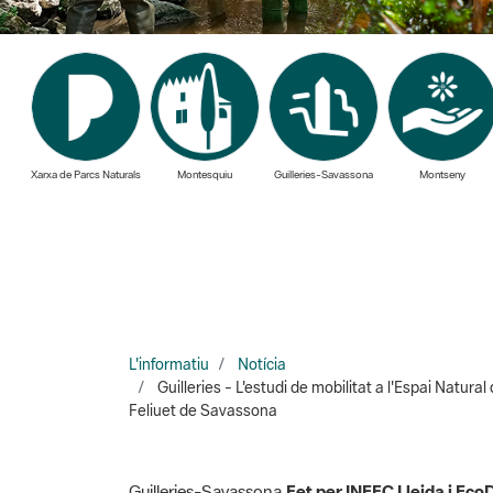
Xarxa de Parcs Naturals
Montesquiu
Guilleries-Savassona
Montseny
L'informatiu
Notícia
Guilleries - L'estudi de mobilitat a l'Espai Natur
Feliuet de Savassona
Guilleries-Savassona
Fet per INEFC Lleida i Ec