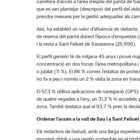
que es van plantejar (descripció del perfil del visi
prendre mesures per la gestió adequades als canv
Així, ha establert un valor d’afluència de visitants,
de reserva del pantà durant l’època d’enquestes 
i la resta a Sant Feliuet de Savassona (25.996).
El perfil genèric té de mitjana 45 anys i prové ma
concentració en dos focus: l’àrea metropolitana i 
o jubilat (11 %). El 86 % coneix l’estatus de prot
ho fa a peu i només un 2 % visita la zona en tran
El 57,3 % utilitza aplicacions de navegació (GPS
de quatre vegades a l’any, un 31,3 % hi accedeix pe
zona. També destaca que el 93,7 % pren la decisió
Ordenar l’accés a la vall de Sau i a Sant Feliuet
Els redactors de l’estudi, amb una llarga experièn
moment dirigit a una gestió sostenible en el terri