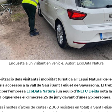
Enquesta a un visitant en vehicle. Autor: EcoData Natura
erització dels visitants i mobilitat turística a l’Espai Natural d
ls accessos a la vall de Sau i Sant Feliuet de Savassona. El tr
t per l’empresa
EcoData Natura
i un equip d’
INEFC Lleida
sota la
 a Folgueroles el dimecres 25 de juny davant d’unes 25 persones
ues i moltes d’altres de curtes (2.368 registres en total) a Sant Fel
u i pont de Malafogassa. L’estudi s’ha fet per tot l’àmbit de l’Espai 