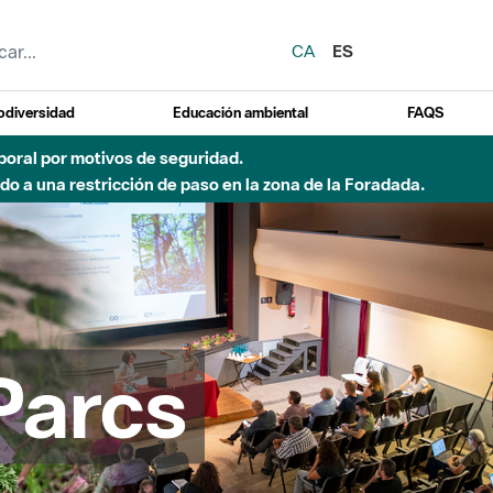
CA
ES
odiversidad
Educación ambiental
FAQS
o de incendio)
Parcs