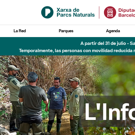
Saltar al contenido principal
La Red
Parques
Agenda
5 de ago
L'In