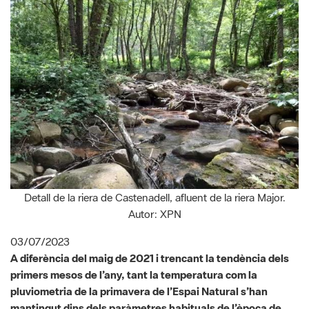
Detall de la riera de Castenadell, afluent de la riera Major.
Autor: XPN
03/07/2023
A diferència del maig de 2021 i trencant la tendència dels
primers mesos de l’any, tant la temperatura com la
pluviometria de la primavera de l’Espai Natural s’han
mantingut dins dels paràmetres habituals de l’època de
l’any, amb una temperatura mitjana d’11,9ºC.
Encara es té ben fresca a la memòria la gran calorada del mes