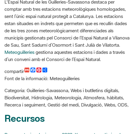
estan situades en indrets que permeten que es recullin dades
de les tres zones meteorològicament diferenciades als
municipis gestionats pel Consorci de l’Espai Natural a Vilanova
de Sau, Sant Sadurní d’Osormort i Sant Julià de Vilatorta.
Meteoguilleries
​​​​​​​gestiona aquestes estacions i dades a través
d’un conveni amb el Consorci de l’Espai Natural.
G
F
P
C
compartir
m
a
i
o
Font de la informació: Meteoguilleries
a
c
n
m
i
e
t
p
l
b
e
a
Categoria: Guilleries-Savassona, Webs i butlletins digitals,
o
r
r
Biodiversitat, Hidrologia, Meteorologia, Atmosfera, hàbitats,
o
e
t
k
s
i
Recerca i seguiment, Gestió del medi, Divulgació, Webs, ODS,
t
r
Recursos
Resum estacional primavera 2023. Xarxa meteorològica de
l'Espai Natural de les Guilleries-Savassona [PDF]
Meteoguilleries