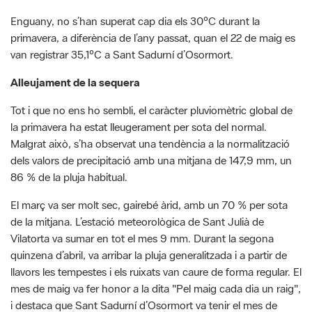
van registrar 35,1ºC a Sant Sadurní d’Osormort.
Alleujament de la sequera
Tot i que no ens ho sembli, el caràcter pluviomètric global de
la primavera ha estat lleugerament per sota del normal.
Malgrat això, s’ha observat una tendència a la normalització
dels valors de precipitació amb una mitjana de 147,9 mm, un
86 % de la pluja habitual.
El març va ser molt sec, gairebé àrid, amb un 70 % per sota
de la mitjana. L’estació meteorològica de Sant Julià de
Vilatorta va sumar en tot el mes 9 mm. Durant la segona
quinzena d’abril, va arribar la pluja generalitzada i a partir de
llavors les tempestes i els ruixats van caure de forma regular. El
mes de maig va fer honor a la dita "Pel maig cada dia un raig",
i destaca que Sant Sadurní d’Osormort va tenir el mes de
maig més plujós dels últims sis anys, amb 104,4 mm.
Registres de la riera Major