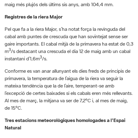
Pel que fa a la riera Major, s’ha notat força la revinguda del
cabal amb puntes de crescuda que han sovintejat sense ser
gaire importants. El cabal mitjà de la primavera ha estat de 0,3
3
m
/s destacant una crescuda el dia 12 de maig amb un cabal
3
instantani d’1,6m
/s.
Conforme es van anar allunyant els dies freds de principis de
primavera, la temperatura de l’aigua de la riera va seguir la
mateixa tendència que la de l’aire, temperant-se amb
l’excepció de certes baixades si els cabals eren més rellevants.
Al mes de març, la mitjana va ser de 7,2ºC i, al mes de maig,
de 15ºC.​​​​​​​
Tres estacions meteorològiques homologades a l'Espai
Natural
L'Espai Natural de les Guilleries-Savassona destaca per
comptar amb tres estacions meteorològiques homologades,
sent l’únic espai natural protegit a Catalunya. Les estacions