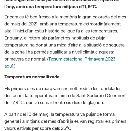
de maig del 2021, amb una temperatura extraordinàriament
alta i l’inici d’un estiu històric pel que fa a les temperatures.
Enguany, el retorn als paràmetres habituals de pluja i
temperatura ha donat una mica d’aire a la situació de sequera
de la zona i ha permès qualificar a nivell climàtic aquesta
primavera de normal. (
Resum estacional Primavera 2023
aquí
.)
Temperatura normalitzada
Els primers dies de març van ser molt freds a les fondalades,
destacant la temperatura mínima de Sant Sadurní d’Osormort
de -7,9ºC, que va sumar trenta sis dies de glaçada.
A partir del 10 de març, la temperatura va pujar de forma
general i a mitjans del mes d’abril ja es van registrar els primers
valors estivals per sobre dels 25ºC.
Enguany, no s’han superat cap dia els 30ºC durant la
primavera, a diferència de l’any passat, quan el 22 de maig es