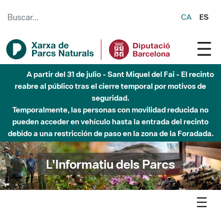
Saltar al contenido principal
CA
ES
Hasta diciembre de 2026 - Parque Fluvial Besós -
Afectaciones en el cauce del Parque Fluvial del Besòs debido
a obras de construcción de una pasarela sobre el río
L'Informatiu dels Parcs
L'informatiu
Notícia
Guilleries - Torna la pluja i la temperatura habitual per l’època
a l’Espai Natural de les Guilleries-Savassona