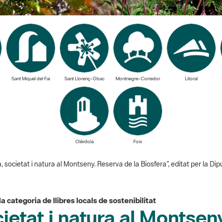
Sant Miquel del Fai
Sant Llorenç-Obac
Montnegre-Corredor
Litoral
Olèrdola
Foix
a, societat i natura al Montseny. Reserva de la Biosfera”, editat per la
a categoria de llibres locals de sostenibilitat
ocietat i natura al Montse