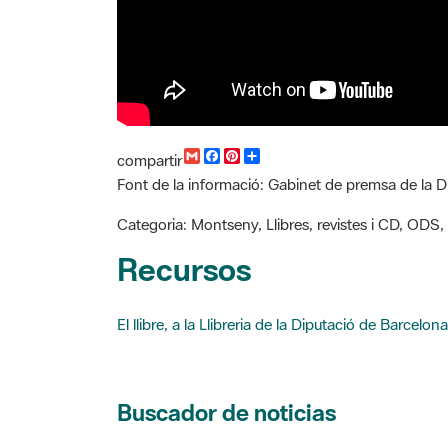
G
F
P
C
compartir
m
a
i
o
Font de la informació: Gabinet de premsa de la 
a
c
n
m
i
e
t
p
l
b
e
a
Categoria: Montseny, Llibres, revistes i CD, ODS,
o
r
r
o
e
t
Recursos
k
s
i
t
r
El llibre, a la Llibreria de la Diputació de Barcelona
Buscador de noticias