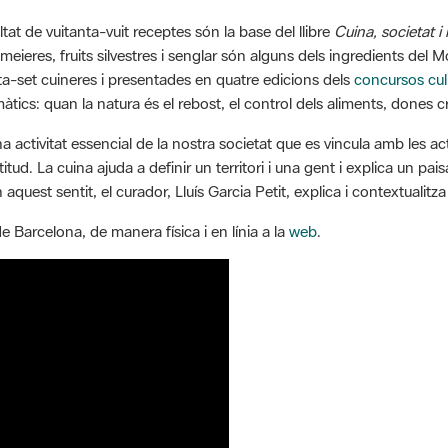
at de vuitanta-vuit receptes són la base del llibre
Cuina, societat i
emeieres, fruits silvestres i senglar són alguns dels ingredients del
ta-set cuineres i presentades en quatre edicions dels
concursos cul
cs: quan la natura és el rebost, el control dels aliments, dones cre
a activitat essencial de la nostra societat que es vincula amb les act
tud. La cuina ajuda a definir un territori i una gent i explica un pai
n aquest sentit, el curador, Lluís Garcia Petit, explica i contextualitza
e Barcelona, de manera física i en línia a la
web
.