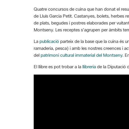
Quatre concursos de cuina que han donat el result
de Lluís Garcia Petit. Castanyes, bolets, herbes r
de plats, begudes i postres elaborades per vuitan
Montseny. Les receptes s'agrupen per àmbits temàti
La
publicació
parteix de la base que la cuina és un
ramaderia, pesca) i amb les nostres creences i acti
del
patrimoni cultural immaterial del Montseny
. E
El llibre es pot trobar a la
llibreria
de la Diputació d