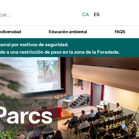
CA
ES
odiversidad
Educación ambiental
FAQS
 a obras de construcción de una pasarela sobre el río
Parcs