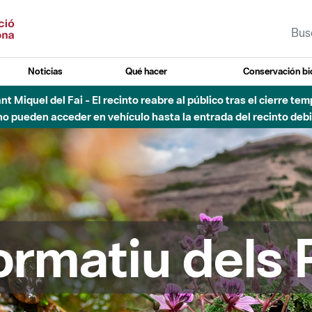
Noticias
Qué hacer
Conservación bi
 - Afectaciones en el cauce del Parque Fluvial del Besòs debido
formatiu dels 