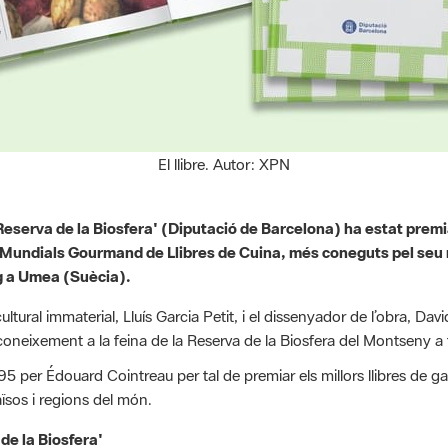
El llibre. Autor: XPN
 Reserva de la Biosfera' (Diputació de Barcelona) ha estat premia
mis Mundials Gourmand de Llibres de Cuina, més coneguts pel se
ig a Umea (Suècia).
 cultural immaterial, Lluís Garcia Petit, i el dissenyador de l’obra, D
neixement a la feina de la Reserva de la Biosfera del Montseny a fav
 per Édouard Cointreau per tal de premiar els millors llibres de g
ïsos i regions del món.
de la Biosfera'