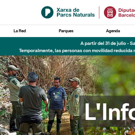
Saltar al contenido principal
La Red
Parques
Agenda
Hasta diciembre de 2026 - Parque Fluvial Besós
L'In