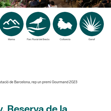
Marina
Parc Fluvial del Besòs
Collserola
Garraf
 Diputació de Barcelona, rep un premi Gourmand 2023
ny. Reserva de la