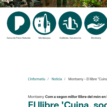
Xarxa de Parcs Naturals
Montesquiu
Guilleries-Savassona
Montseny
L'informatiu
Notícia
Montseny - El llibre “Cuin
Montseny
Com a segon millor llibre del món en l
El llibre 'Cuina, s