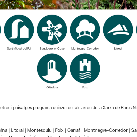
Sant Miquel del Fai
Sant Llorenç-Obac
Montnegre-Corredor
Litoral
Olèrdola
Foix
 Lletres i paisatges programa quinze recitals arreu de la Xarxa de Parcs N
rina | Litoral | Montesquiu | Foix | Garraf | Montnegre-Corredor | S
via al formulari disponible a la web del cicle