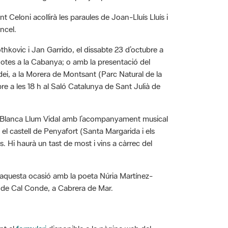
t Celoni acollirà les paraules de Joan-Lluís Lluís i
ncel.
othkovic i Jan Garrido, el dissabte 23 d’octubre a
 Notes a la Cabanya; o amb la presentació del
adei, a la Morera de Montsant (Parc Natural de la
bre a les 18 h al Saló Catalunya de Sant Julià de
oeta Blanca Llum Vidal amb l’acompanyament musical
 el castell de Penyafort (Santa Margarida i els
s. Hi haurà un tast de most i vins a càrrec del
en aquesta ocasió amb la poeta Núria Martínez-
ns de Cal Conde, a Cabrera de Mar.
nt el
formulari
disponible a la pàgina web del