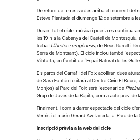
De retorn de terres sardes arriba el moment del rec
Esteve Plantada el diumenge 12 de setembre a les
Durant tot el cicle, música i poesia es continuar
les 19 h a la Cabanya del Castell de Montesquiu, 
treball
Llibretes i orogènesis
, de Neus Borrell i Br
Serra de Montsant). El cicle inclou també l’espec
Vilatorta, en l’àmbit de l’Espai Natural de les Guil
Els parcs del Garraf i del Foix acolliran dues at
de Sara Fontán recitarà al Centre Cívic El Roure, 
Monjos) al Parc del Foix serà l’escenari de
Piscin
Grup de Joves de la Ràpita, com a acte previ de la
Finalment, i com a darrer espectacle del cicle d'
Vernis i el músic Gerard Avellaneda, al Parc de la
Inscripció prèvia a la web del cicle
Per poder assistir als recitals (amb l’excepció de 