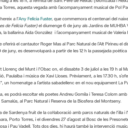
ra Torres, aquesta vegada amb l’acompanyament musical de Pol Pa
hereix a l'
Any Felícia Fuster
, que commemora el centenari del naixe
s de Felícia Fuster)
el diumenge 6 de juny als Jardins de MUHBA Vil
a, la ballarina Aida González i l’acompanyament musical de Valeria 
ue oferirà el cantautor Roger Mas al Parc Natural de l’Alt Pirineu el d
de juny, es desenvoluparà a partir de les 12 h la passejada poètica 
Sant Llorenç del Munt i l'Obac on, el dissabte 3 de juliol a les 19 h a
ió, Paulalba i música de Xavi Lloses. Prèviament, a les 17.30 h, s’of
tes", un homenatge a l’artista sabadellenc en el nou equipament La 
tarda, es podrà escoltar els poetes Andreu Gomila i Teresa Colom am
 Samalús, al Parc Natural i Reserva de la Biosfera del Montseny.
lla de Sardenya fruit de la col·laboració amb parcs naturals de l'illa i l
sinara, Porto Torres, i el divendres 27 d’agost al Bosc de les Presone
sa i Pau Vadell. Tots dos dies, hi haurà també la intervenció mus