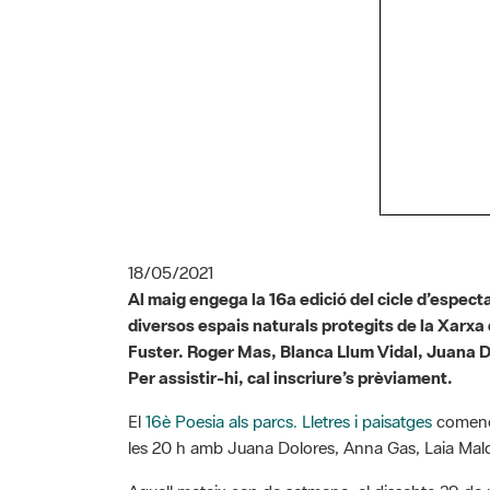
18/05/2021
Al maig engega la 16a edició del cicle d’espect
diversos espais naturals protegits de la Xarxa d
Fuster. Roger Mas, Blanca Llum Vidal, Juana Do
Per assistir-hi, cal inscriure’s prèviament.
El
16è Poesia als parcs. Lletres i paisatges
comença
les 20 h amb Juana Dolores, Anna Gas, Laia Mald
Aquell mateix cap de setmana, el dissabte 29 de m