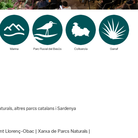
Marina
Parc Fluvial del Besòs
Collserola
Garraf
aturals, altres parcs catalans i Sardenya
ant Llorenç-Obac | Xarxa de Parcs Naturals |