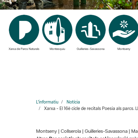
Xarxa de Parcs Naturals
Montesquiu
Guilleries-Savassona
Montseny
L'informatiu
Notícia
Xarxa - El 16è cicle de recitals Poesia als parcs.
Montseny | Collserola | Guilleries-Savassona | Ma
Altres
Per assistir als recitals cal inscripció prè