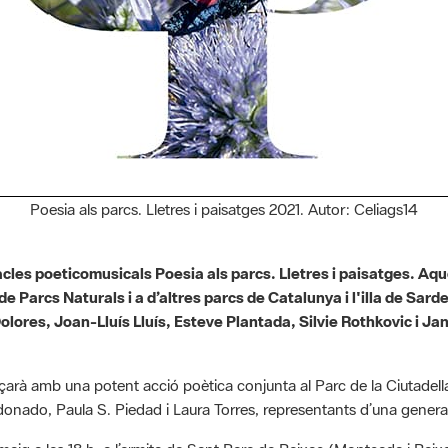
Poesia als parcs. Lletres i paisatges 2021. Autor: Celiags14
acles poeticomusicals Poesia als parcs. Lletres i paisatges. Aq
e Parcs Naturals i a d’altres parcs de Catalunya i l'illa de Sarde
lores, Joan-Lluís Lluís, Esteve Plantada, Silvie Rothkovic i Jan
rà amb una potent acció poètica conjunta al Parc de la Ciutadella 
onado, Paula S. Piedad i Laura Torres, representants d’una gener
aig a les 18 h, a l’ermita de Sant Pere de Reixac (Montcada i Reixa