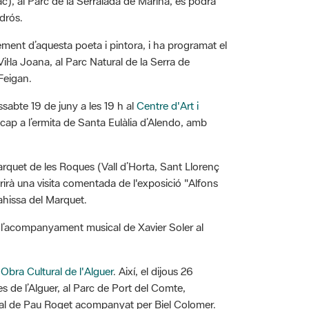
drós.
ment d’aquesta poeta i pintora, i ha programat el
·la Joana, al Parc Natural de la Serra de
Feigan.
issabte 19 de juny a les 19 h al
Centre d'Art i
cap a l’ermita de Santa Eulàlia d’Alendo, amb
l Marquet de les Roques (Vall d’Horta, Sant Llorenç
erirà una visita comentada de l'exposició "Alfons
Pahissa del Marquet.
b l’acompanyament musical de Xavier Soler al
'
Obra Cultural de l'Alguer
. Així, el dijous 26
tes de l’Alguer, al Parc de Port del Comte,
ical de Pau Roget acompanyat per Biel Colomer.