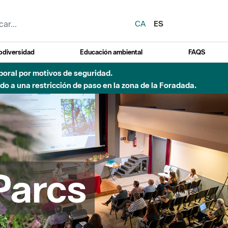
CA
ES
odiversidad
Educación ambiental
FAQS
 a obras de construcción de una pasarela sobre el río
Parcs