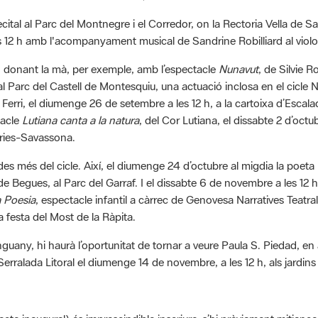
ital al Parc del Montnegre i el Corredor, on la Rectoria Vella de San
 12 h amb l'acompanyament musical de Sandrine Robilliard al violo
an donant la mà, per exemple, amb l’espectacle
Nunavut
, de Silvie R
al Parc del Castell de Montesquiu, una actuació inclosa en el cicle
u Ferri, el diumenge 26 de setembre a les 12 h, a la cartoixa d’Escal
tacle
Lutiana canta a la natura
, del Cor Lutiana, el dissabte 2 d’octu
leries-Savassona.
urades més del cicle. Així, el diumenge 24 d’octubre al migdia la p
de Begues, al Parc del Garraf. I el dissabte 6 de novembre a les 12 h
a Poesia
, espectacle infantil a càrrec de Genovesa Narratives Teatral
 festa del Most de la Ràpita.
enguany, hi haurà l’oportunitat de tornar a veure Paula S. Piedad, 
 Serralada Litoral el diumenge 14 de novembre, a les 12 h, als jardi
l’acte inaugural) és imprescindible inscriure-s’hi prèviament mitjança