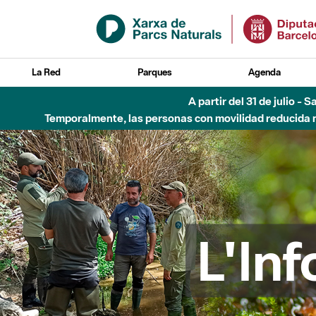
Saltar al contenido principal
La Red
Parques
Agenda
Hasta diciembre de 2026 - Parque Fluvial Besós
L'In