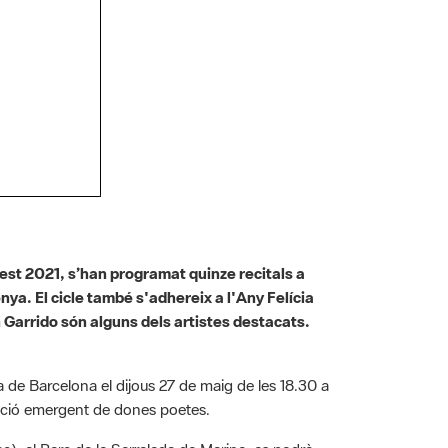
uest 2021, s’han programat quinze recitals a
nya. El cicle també s'adhereix a l'Any Felícia
 Garrido són alguns dels artistes destacats.
de Barcelona el dijous 27 de maig de les 18.30 a
ació emergent de dones poetes.
c), al Parc de la Serralada de Marina, es podrà