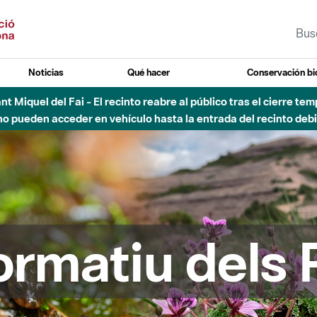
Noticias
Qué hacer
Conservación bi
 - Afectaciones en el cauce del Parque Fluvial del Besòs debido
formatiu dels 