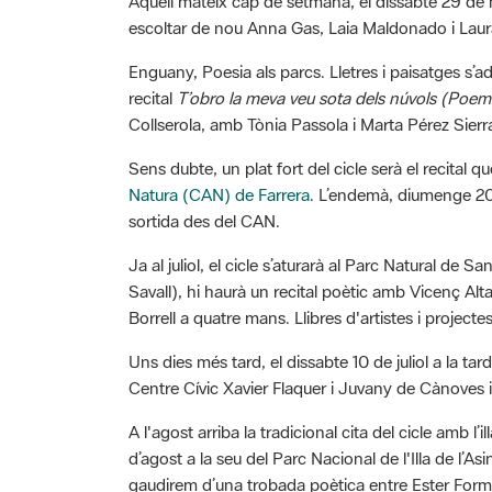
escoltar de nou Anna Gas, Laia Maldonado i Lau
Enguany, Poesia als parcs. Lletres i paisatges s’ad
recital
T’obro la meva veu sota dels núvols (Poeme
Collserola, amb Tònia Passola i Marta Pérez Sierr
Sens dubte, un plat fort del cicle serà el recital q
Natura (CAN) de Farrera
. L’endemà, diumenge 20 
sortida des del CAN.
Ja al juliol, el cicle s’aturarà al Parc Natural de 
Savall), hi haurà un recital poètic amb Vicenç Alta
Borrell a quatre mans. Llibres d'artistes i projec
Uns dies més tard, el dissabte 10 de juliol a la 
Centre Cívic Xavier Flaquer i Juvany de Cànoves i
A l'agost arriba la tradicional cita del cicle amb l’i
d’agost a la seu del Parc Nacional de l'Illa de l’A
gaudirem d’una trobada poètica entre Ester Formo