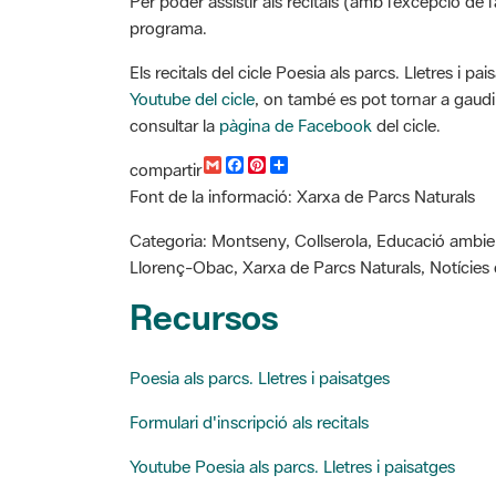
programa.
Els recitals del cicle Poesia als parcs. Lletres i 
Youtube del cicle
, on també es pot tornar a gaudir
consultar la
pàgina de Facebook
del cicle.
G
F
P
C
compartir
m
a
i
o
Font de la informació: Xarxa de Parcs Naturals
a
c
n
m
i
e
t
p
l
b
e
a
Categoria: Montseny, Collserola, Educació ambien
o
r
r
Llorenç-Obac, Xarxa de Parcs Naturals, Notícies d
o
e
t
k
s
i
Recursos
t
r
Poesia als parcs. Lletres i paisatges
Formulari d'inscripció als recitals
Youtube Poesia als parcs. Lletres i paisatges
Facebook Poesia als parcs. Lletres i paisatges