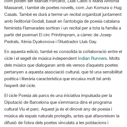
amb l’editorial Godall, basat en l’antologia de poesia catalana
feminista Flamarades sortiran i un recital per a tota la família a
partir del poemari El circ Printimpram, a càrrec de Josep
Pedrals, Xènia Dyakonova i l’il·lustrador Lluís Gay.
En aquesta edició, també es consolida la col·laboració entre el
cicle i el segell de música independent
Indian Runners
. Molts
dels músics que dialogaran amb els versos d’aquests poetes
pertanyen a aquesta associació cultural, que té una sensibilitat
poètica i literària característica que encaixa molt bé amb
l’esperit del cicle.
El cicle Poesia als parcs és una iniciativa impulsada per la
Diputació de Barcelona que s’emmarca dins el programa
cultural Viu el parc. Aquest ja és el dinovè any de poesia i
música als espais naturals protegits, actes que afavoreixen la
difusió de l’obra dels poetes vinculats a les poblacions i
paisatges d’aquests entorns, així com la descoberta de noves
veus. L’assistència a tots els actes és oberta i gratuïta.
El programa Poesia als parcs ofereix un
servei d’interpretació