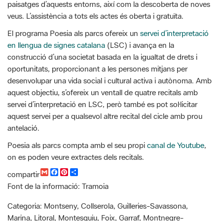
en llengua de signes catalana
(LSC) i avança en la
construcció d’una societat basada en la igualtat de drets i
oportunitats, proporcionant a les persones mitjans per
desenvolupar una vida social i cultural activa i autònoma. Amb
aquest objectiu, s’ofereix un ventall de quatre recitals amb
servei d’interpretació en LSC, però també es pot sol·licitar
aquest servei per a qualsevol altre recital del cicle amb prou
antelació.
Poesia als parcs compta amb el seu propi
canal de Youtube
,
on es poden veure extractes dels recitals.
G
F
P
C
compartir
m
a
i
o
Font de la informació: Tramoia
a
c
n
m
i
e
t
p
l
b
e
a
Categoria: Montseny, Collserola, Guilleries-Savassona,
o
r
r
Marina, Litoral, Montesquiu, Foix, Garraf, Montnegre-
o
e
t
k
s
i
Corredor, Sant Llorenç-Obac, Xarxa de Parcs Naturals, Viu el
t
r
parc, ODS,