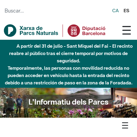
Saltar al contenido principal
CA
ES
Hasta diciembre de 2026 - Parque Fluvial Besós -
Afectaciones en el cauce del Parque Fluvial del Besòs debido
a obras de construcción de una pasarela sobre el río
L'Informatiu dels Parcs
L'informatiu
Notícia
Xarxa - El cicle Poesia als parcs 2024 ofereix onze recitals a la
Xarxa de Parcs Naturals i l’Alguer, amb vint poetes, set musics i un