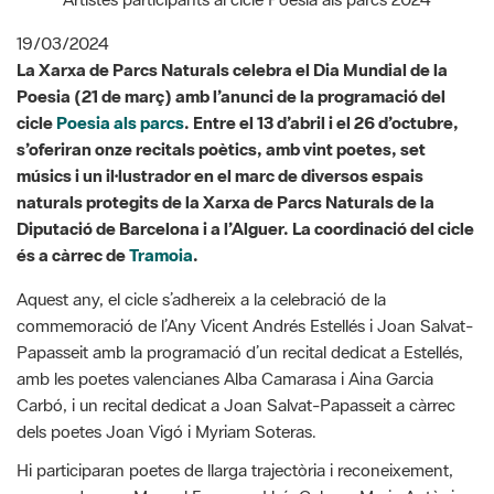
Poesia (21 de març) amb l’anunci de la programació del
cicle
Poesia als parcs
. Entre el 13 d’abril i el 26 d’octubre,
s’oferiran onze recitals poètics, amb vint poetes, set
músics i un il·lustrador en el marc de diversos espais
naturals protegits de la Xarxa de Parcs Naturals de la
Diputació de Barcelona i a l’Alguer. La coordinació del cicle
és a càrrec de
Tramoia
.
Aquest any, el cicle s’adhereix a la celebració de la
commemoració de l’Any Vicent Andrés Estellés i Joan Salvat-
Papasseit amb la programació d’un recital dedicat a Estellés,
amb les poetes valencianes Alba Camarasa i Aina Garcia
Carbó, i un recital dedicat a Joan Salvat-Papasseit a càrrec
dels poetes Joan Vigó i Myriam Soteras.
Hi participaran poetes de llarga trajectòria i reconeixement,
com poden ser Manuel Forcano, Lluís Calvo o Maria Antònia
Massanet, i també de poetes novells, com Jun Komura o Hug
Casals. També es durà a terme un recital organitzat juntament