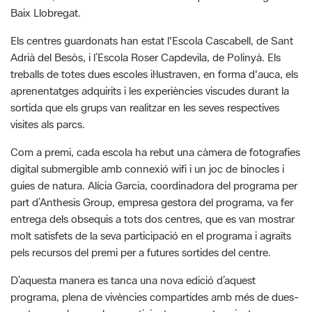
Adrià del Besòs, i l’Escola Roser Capdevila, de Polinyà. Els
treballs de totes dues escoles il·lustraven, en forma d'auca, els
aprenentatges adquirits i les experiències viscudes durant la
sortida que els grups van realitzar en les seves respectives
visites als parcs.
Com a premi, cada escola ha rebut una càmera de fotografies
digital submergible amb connexió wifi i un joc de binocles i
guies de natura. Alícia Garcia, coordinadora del programa per
part d’Anthesis Group, empresa gestora del programa, va fer
entrega dels obsequis a tots dos centres, que es van mostrar
molt satisfets de la seva participació en el programa i agraïts
pels recursos del premi per a futures sortides del centre.
D’aquesta manera es tanca una nova edició d’aquest
programa, plena de vivències compartides amb més de dues-
centes escoles que han participat en aquest projecte
d’educació ambiental de la Diputació de Barcelona i milers
d’infants que s’han apropat al medi natural per gaudir de la