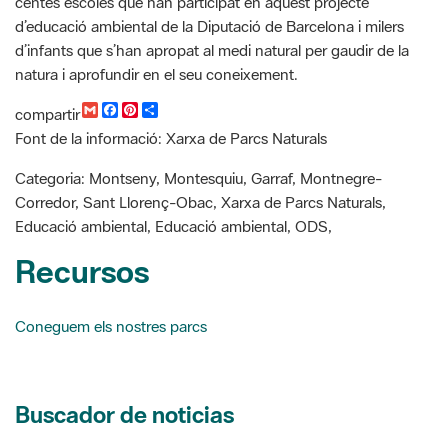
natura i aprofundir en el seu coneixement.
G
F
P
C
compartir
m
a
i
o
Font de la informació: Xarxa de Parcs Naturals
a
c
n
m
i
e
t
p
l
b
e
a
Categoria: Montseny, Montesquiu, Garraf, Montnegre-
o
r
r
Corredor, Sant Llorenç-Obac, Xarxa de Parcs Naturals,
o
e
t
k
s
i
Educació ambiental, Educació ambiental, ODS,
t
r
Recursos
Coneguem els nostres parcs
Buscador de noticias