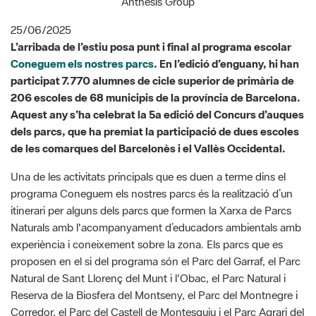
Coneguem els nostres parcs
. En l’edició d’enguany, hi han
participat 7.770 alumnes de cicle superior de primària de
206 escoles de 68 municipis de la província de Barcelona.
Aquest any s’ha celebrat la 5a edició del Concurs d’auques
dels parcs, que ha premiat la participació de dues escoles
de les comarques del Barcelonès i el Vallès Occidental.
Una de les activitats principals que es duen a terme dins el
programa Coneguem els nostres parcs és la realització d’un
itinerari per alguns dels parcs que formen la Xarxa de Parcs
Naturals amb l'acompanyament d’educadors ambientals amb
experiència i coneixement sobre la zona. Els parcs que es
proposen en el si del programa són el Parc del Garraf, el Parc
Natural de Sant Llorenç del Munt i l'Obac, el Parc Natural i
Reserva de la Biosfera del Montseny, el Parc del Montnegre i
Corredor, el Parc del Castell de Montesquiu i el Parc Agrari del
Baix Llobregat.
Els centres guardonats han estat l'Escola Cascabell, de Sant