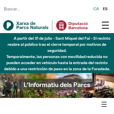
Saltar al contenido principal
CA
ES
Hasta diciembre de 2026 - Parque Fluvial Besós -
Afectaciones en el cauce del Parque Fluvial del Besòs debido
a obras de construcción de una pasarela sobre el río
L'Informatiu dels Parcs
L'informatiu
Notícia
Xarxa -El programa Coneguem els nostres parcs tanca el curs
2024-2025 amb la participacio de 7.770 alumnes de 206 escoles