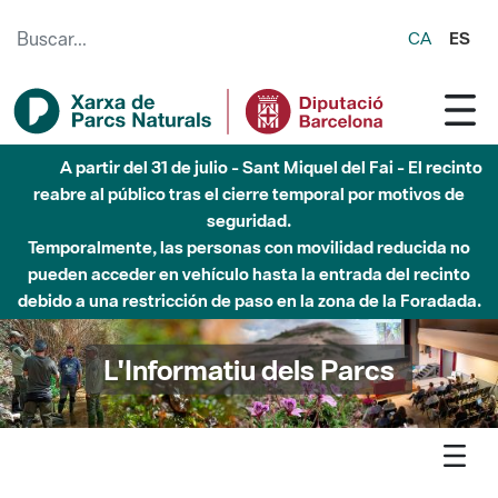
Saltar al contenido principal
CA
ES
Hasta diciembre de 2026 - Parque Fluvial Besós -
Afectaciones en el cauce del Parque Fluvial del Besòs debido
a obras de construcción de una pasarela sobre el río
L'Informatiu dels Parcs
L'informatiu
Notícia
Marina - Tallers, música i visites guiades prenen Sant Jeroni
de la Murtra i entorns durant la Matinal Viu el parc