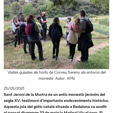
Visites guiades als horts de Conreu Sereny als entorns del
monestir. Autor: XPN
25/05/2021
Sant Jeroni de la Murtra és un antic monestir jerònim del
segle XV, testimoni d'importants esdeveniments històrics.
Aquesta joia del gòtic català situada a Badalona va acollir
el passat diumenge 23 de maig la Matinal Viu el parc. El
programa continua ara amb el recital Poesia als parcs.
Lletres i paisatges (29 de maig), l'activitat La capsa dels
sentits (6 de juny) i 'Parcs i biblioteques... naturalment!'