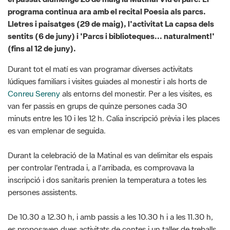
(fins al 12 de juny).
Durant tot el matí es van programar diverses activitats
lúdiques familiars i visites guiades al monestir i als horts de
Conreu Sereny
als entorns del monestir. Per a les visites, es
van fer passis en grups de quinze persones cada 30
minuts entre les 10 i les 12 h. Calia inscripció prèvia i les places
es van emplenar de seguida.
Durant la celebració de la Matinal es van delimitar els espais
per controlar l'entrada i, a l'arribada, es comprovava la
inscripció i dos sanitaris prenien la temperatura a totes les
persones assistents.
De 10.30 a 12.30 h, i amb passis a les 10.30 h i a les 11.30 h,
es proposaven dues activitats de contes i un taller de treballs
manuals. Així, la proposta de Roger Canals va ser l'espectacle
de petit format “Animalació”, amb cançons que explicaven
històries d'animals. Talleret Craft va oferir un taller participatiu