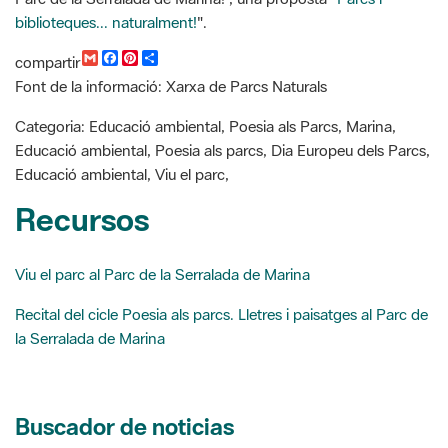
m
a
i
o
Font de la informació: Xarxa de Parcs Naturals
a
c
n
m
i
e
t
p
l
b
e
a
Categoria: Educació ambiental, Poesia als Parcs, Marina,
o
r
r
Educació ambiental, Poesia als parcs, Dia Europeu dels Parcs,
o
e
t
k
s
i
Educació ambiental, Viu el parc,
t
r
Recursos
Viu el parc al Parc de la Serralada de Marina
Recital del cicle Poesia als parcs. Lletres i paisatges al Parc de
la Serralada de Marina
Buscador de noticias