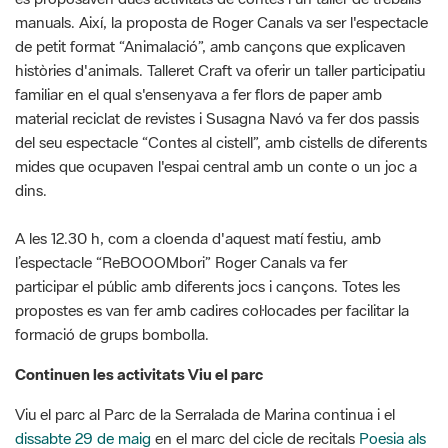
familiar en el qual s'ensenyava a fer flors de paper amb
material reciclat de revistes i Susagna Navó va fer dos passis
del seu espectacle “Contes al cistell”, amb cistells de diferents
mides que ocupaven l'espai central amb un conte o un joc a
dins.
A les 12.30 h, com a cloenda d'aquest matí festiu, amb
l’espectacle “ReBOOOMbori” Roger Canals va fer
participar el públic amb diferents jocs i cançons. Totes les
propostes es van fer amb cadires col·locades per facilitar la
formació de grups bombolla.
Continuen les activitats Viu el parc
Viu el parc al Parc de la Serralada de Marina continua i el
dissabte 29 de maig
en el marc del cicle de recitals
Poesia als
parcs. Lletres i paisatges
, Anna Gas, Laia Maldonado i Laura
Torres, amb acompanyament musical de Pol Padrós, recitaran
a l’ermita de Sant Pere de Reixac (Montcada i Reixac). Cal