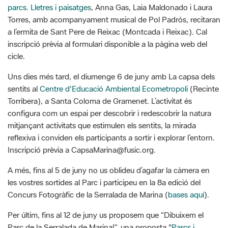
inscripció prèvia al formulari disponible a la pàgina web del
cicle.
Uns dies més tard, el diumenge 6 de juny amb La capsa dels
sentits al
Centre d'Educació Ambiental Ecometropoli
(Recinte
Torribera), a Santa Coloma de Gramenet. L’activitat és
configura com un espai per descobrir i redescobrir la natura
mitjançant activitats que estimulen els sentits, la mirada
reflexiva i conviden els participants a sortir i explorar l’entorn.
Inscripció prèvia a CapsaMarina@fusic.org.
A més, fins al 5 de juny no us oblideu d’agafar la càmera en
les vostres sortides al Parc i participeu en la 8a edició del
Concurs Fotogràfic de la Serralada de Marina (
bases aquí
).
Per últim, fins al 12 de juny us proposem que “Dibuixem el
Parc de la Serralada de Marina!”, una proposta "
Parcs i
biblioteques... naturalment!
".
G
F
P
C
compartir