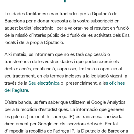
aquest butlletí electrònic i per a valorar-ne el resultat en funció
de la missió d’interès públic de difusió de les activitats dels Ens
locals i de la pròpia Diputació.
Així mateix, us informem que no es farà cap cessió o
transferència de les vostres dades i que podeu exercir els
drets d’accés, rectificació, supressió, limitació o oposició al
seu tractament, en els termes inclosos a la legislació vigent, a
través de la
Seu electrònica
o, presencialment, a le
s oficines
del Registre
.
D’altra banda, us fem saber que utilitzem el Google Analytics
per a la recollida d'estadístiques. La informació que generen
les galetes (incloent-hi l'adreça IP) és transmesa i arxivada
directament per Google en els servidors del web. Per tal
d'impedir la recollida de l'adreça IP, la Diputació de Barcelona
té activada l’opció Anonymize IP, incorporada pel propi
sistema, que emmascara els tres darrers dígits d’aquesta
adreça de manera que l'anonimitza posant-los a 0.