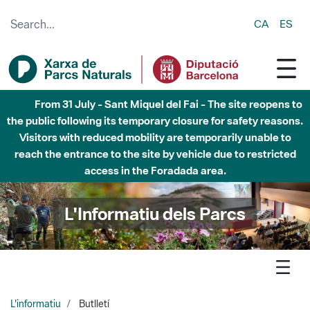
Skip to Main Content
CA
ES
5 d'agost - Parc Natural de Sant Llorenç del Munt i l
´Obac - Nivell 3 del Pla Alfa (perill molt alt d'incendi)
L'Informatiu dels Parcs
L'informatiu
Butlletí
Subscriu-te al