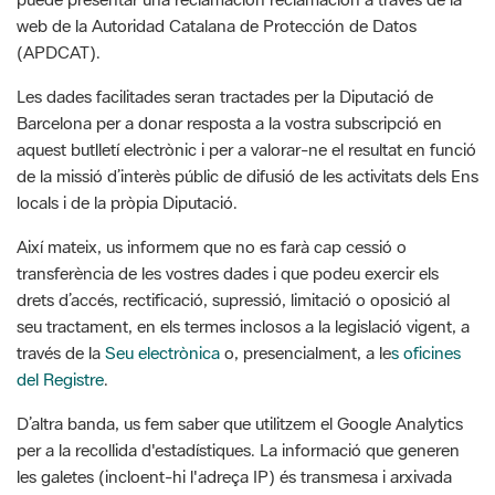
Les dades facilitades seran tractades per la Diputació de
Barcelona per a donar resposta a la vostra subscripció en
aquest butlletí electrònic i per a valorar-ne el resultat en funció
de la missió d’interès públic de difusió de les activitats dels Ens
locals i de la pròpia Diputació.
Així mateix, us informem que no es farà cap cessió o
transferència de les vostres dades i que podeu exercir els
drets d’accés, rectificació, supressió, limitació o oposició al
seu tractament, en els termes inclosos a la legislació vigent, a
través de la
Seu electrònica
o, presencialment, a le
s oficines
del Registre
.
D’altra banda, us fem saber que utilitzem el Google Analytics
per a la recollida d'estadístiques. La informació que generen
les galetes (incloent-hi l'adreça IP) és transmesa i arxivada
directament per Google en els servidors del web. Per tal
d'impedir la recollida de l'adreça IP, la Diputació de Barcelona
té activada l’opció Anonymize IP, incorporada pel propi