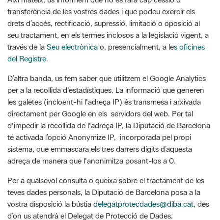
través de la
Seu electrònica
o, presencialment, a le
s oficines
del Registre
.
D’altra banda, us fem saber que utilitzem el Google Analytics
per a la recollida d'estadístiques. La informació que generen
les galetes (incloent-hi l'adreça IP) és transmesa i arxivada
directament per Google en els servidors del web. Per tal
d'impedir la recollida de l'adreça IP, la Diputació de Barcelona
té activada l’opció Anonymize IP, incorporada pel propi
sistema, que emmascara els tres darrers dígits d’aquesta
adreça de manera que l'anonimitza posant-los a 0.
Per a qualsevol consulta o queixa sobre el tractament de les
teves dades personals, la Diputació de Barcelona posa a la
vostra disposició la bústia
delegatprotecdades@diba.cat
, des
d’on us atendrà el Delegat de Protecció de Dades.
Tot i que creiem que per aquesta via us hem resolt qualsevol
qüestió relacionada amb la vostra privacitat, si ho creieu