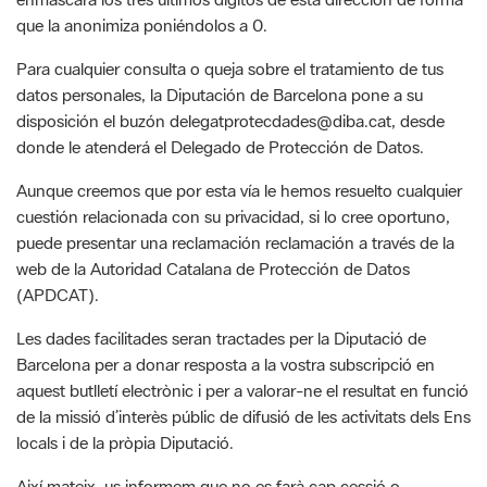
datos personales, la Diputación de Barcelona pone a su
disposición el buzón delegatprotecdades@diba.cat, desde
donde le atenderá el Delegado de Protección de Datos.
Aunque creemos que por esta vía le hemos resuelto cualquier
cuestión relacionada con su privacidad, si lo cree oportuno,
puede presentar una reclamación reclamación a través de la
web de la Autoridad Catalana de Protección de Datos
(APDCAT).
Les dades facilitades seran tractades per la Diputació de
Barcelona per a donar resposta a la vostra subscripció en
aquest butlletí electrònic i per a valorar-ne el resultat en funció
de la missió d’interès públic de difusió de les activitats dels Ens
locals i de la pròpia Diputació.
Així mateix, us informem que no es farà cap cessió o
transferència de les vostres dades i que podeu exercir els
drets d’accés, rectificació, supressió, limitació o oposició al
seu tractament, en els termes inclosos a la legislació vigent, a